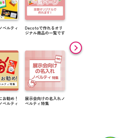
ノベルティ
Decotoで作れるオリ
送別プチギフト特集
オリジナル
ジナル商品の一覧です
特集
にお勧め！
展示会向けの名入れノ
引き出物や引き菓子を
ラッピング
ノベルティ
ベルティ特集
買うとプチギフトが無
いて
料！