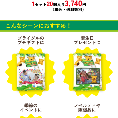
3,740
1
20
セット
個入り
円
（税込・送料等別）
こんなシーンにおすすめ！
ブライダルの
誕生日
プチギフトに
プレゼントに
季節の
ノベルティや
イベントに
販促品に