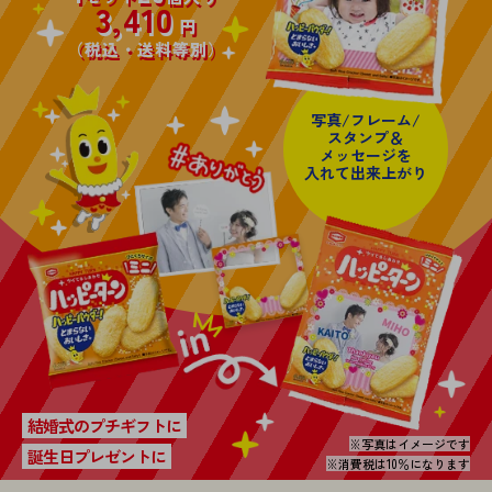
3,410
円
（税込・送料等別）
写真/フレーム/
スタンプ＆
メッセージを
入れて出来上がり
結婚式のプチギフトに
※写真はイメージです
誕生日プレゼントに
※消費税は10％になります