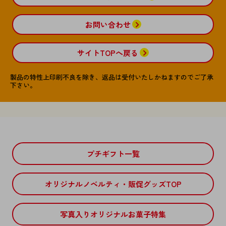
2024-03-27
母の日のスタンプ素材を追加しました。
お問い合わせ
2024-02-15
ホワイトデーのスタンプを追加しました。
サイトTOPへ戻る
2024-01-05
バレンタインのフレーム・スタンプを追加しました。
製品の特性上印刷不良を除き、返品は受付いたしかねますのでご了承
【年末年始休業のお知らせ】
下さい。
2023年12月27日（水）～2024年1月3日（水）まで出荷お
よびお問い合わせ窓口を休業させて頂きます。
なお、メールでのお問合せに関しましては通常通り受け
付けしておりますが、2024年1月4日（木）より順次対応
とさせていただきます。
お客様にはご不便をおかけしますが、何卒ご了承の程宜
しくお願い申し上げます。
プチギフト一覧
※ご注文に関してましては通常通り受け付けしておりま
す。
オリジナルノベルティ・販促グッズTOP
2023-12-01
お正月、受験、卒業送別のスタンプ・フレームを追加し
ました。
写真入りオリジナルお菓子特集
2023-11-01