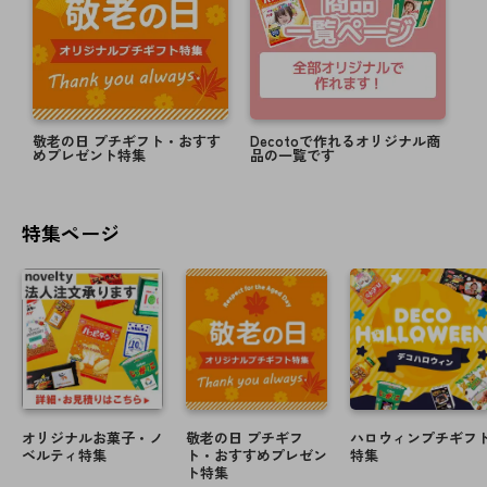
2021-9-2
秋フレーム、スタンプを追加しました。
2021-5-12
夏フレーム、スタンプを追加しました。
【GW休業のお知らせ】
敬老の日 プチギフト・おすす
Decotoで作れるオリジナル商
5月1日(土)～5月9日(日)の期間は、お問い合わせ窓口を休
めプレゼント特集
品の一覧です
業させて頂きます。
なお、メールでのお問合せに関しましては通常通り受け
付けしておりますが、5月10日(月)10:00より順次対応とさ
特集ページ
せていただきます。
お客様にはご不便をおかけしますが、何卒ご了承の程宜
しくお願い申し上げます。
※ご注文に関してましては通常通り受け付けしておりま
す。
2021-3-29
父の日スタンプを追加しました。
2021-3-24
母の日＆こどもの日スタンプを追加しました。
オリジナルお菓子・ノ
敬老の日 プチギフ
ハロウィンプチギフ
ベルティ特集
ト・おすすめプレゼン
特集
2021-2-10
ト特集