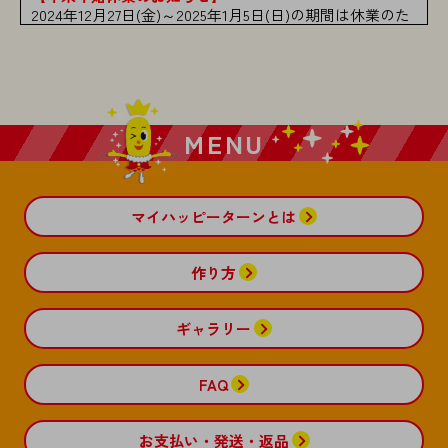
2024年12月27日(金)～2025年1月5日(日)の期間は休業のた
め、お問い合わせ窓口を休業させて頂きます。
なお、メールでのお問合せに関しましては通常通り受け
付けしておりますが、2025年1月6日(月)10:00より順次対
応とさせていただきます。お客様にはご不便をおかけし
ますが、何卒ご了承の程宜しくお願い申し上げます。
※ご注文に関してましては通常通り受け付けしておりま
MENU
す。
2024-12-13
受験、バレンタインのフレーム・スタンプを追加しまし
マイハッピーターンとは
た。
2024-11-01
冬、クリスマス、正月のスタンプ・フレーム素材を追加
作り方
しました。
2024-09-02
ギャラリー
秋、ハロウィンのスタンプ・フレーム素材を追加しまし
た。
FAQ
2024-05-13
父の日、夏のスタンプ・フレーム素材を追加しました。
お支払い・発送・返品