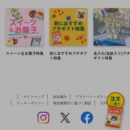
ホワイトデースタンプ、春スタンプ・フレームを追加し
ました。
2021-01-06
バレンタイン&卒業送別フレーム・スタンプを追加しまし
た。
【年末年始休業のお知らせ】
2020年12月26日（土）～2021年1月4日（月）まで出荷お
よびお問い合わせ窓口を休業させて頂きます。
なお、メールでのお問合せに関しましては通常通り受け
スイーツ＆お菓子特集
秋におすすめプチギフ
名入れ(名前入り)プ
ト特集
ギフト特集
付けしておりますが、2021年1月5日（火）より順次対応
とさせていただきます。
お客様にはご不便をおかけしますが、何卒ご了承の程宜
しくお願い申し上げます。
※ご注文に関してましては通常通り受け付けしておりま
す。
2020-11-12
サイトマップ
会社案内
プライバシーポリシー
注文
冬＆クリスマスフレーム・スタンプを追加しました。
クッキーポリシー
特定商取引に基づく表記
TOPへ戻る
に進む
メッセージスタンプを追加しました。
2020-09-11
ハロウィン＆秋フレーム・スタンプを追加しました。