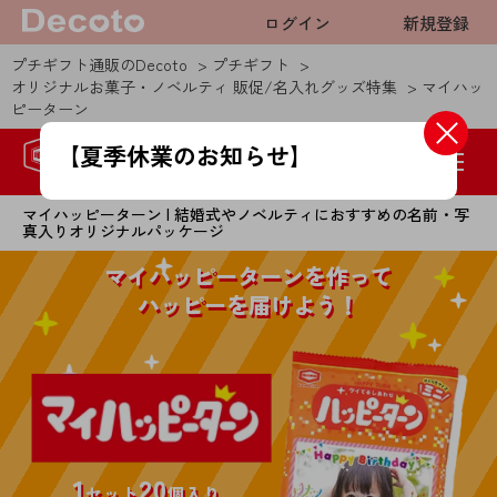
ログイン
新規登録
プチギフト通販のDecoto
プチギフト
オリジナルお菓子・ノベルティ 販促/名入れグッズ特集
マイハッ
ピーターン
【夏季休業のお知らせ】
8月8日(土)～8月16日(日)の期間は、お問い合
わせ窓口を休業させて頂きます。
マイハッピーターン | 結婚式やノベルティにおすすめの名前・写
真入りオリジナルパッケージ
なお、メールでのお問合せに関しましては通
常通り受け付けしておりますが、8月17日
マイハッピーターンを作って
(月)10:00より順次対応とさせていただきま
ハッピーを届けよう！
す。
お客様にはご不便をおかけしますが、何卒ご
了承の程宜しくお願い申し上げます。
※ご注文に関してましては通常通り受け付け
しております。
1
20
セット
個入り