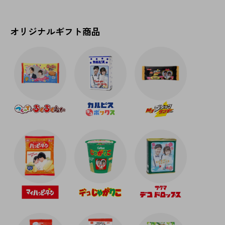
冬、クリスマスのスタンプ・フレームを追加しました。
2023-08-30
オリジナルギフト商品
秋、ハロウィンのスタンプ・フレームを追加しました。
【夏期休業のお知らせ】
2023年8月11日(金)～8月20日(日)の期間は、お問い合わせ
窓口を休業させて頂きます。
なお、メールでのお問合せに関しましては通常通り受け
付けしておりますが、8月21日(月)10:00より順次対応とさ
せていただきます。
お客様にはご不便をおかけしますが、何卒ご了承の程宜
しくお願い申し上げます。
※ご注文に関してましては通常通り受け付けしておりま
す。
2023-05-16
夏のスタンプ・フレームを追加しました。
2023-04-12
父の日のスタンプを追加しました。
2023-03-22
母の日、子どもの日のスタンプ・フレームを追加しまし
た。