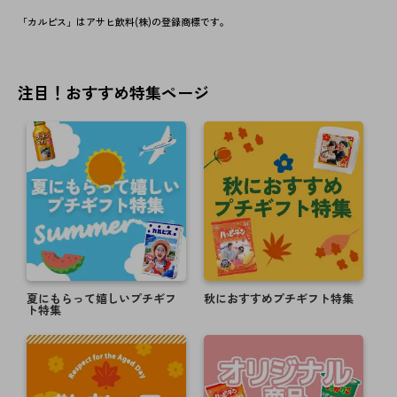
ホワイトデースタンプを追加しました。
「カルピス」はアサヒ飲料(株)の登録商標です。
2022-1-11
卒業・送別フレーム、スタンプを追加しました。
2022-1-6
注目！おすすめ特集ページ
バレンタインフレーム・スタンプを追加しました。
【年末年始休業のお知らせ】
2021年12月28日（火）～2022年1月4日（火）まで出荷お
よびお問い合わせ窓口を休業させて頂きます。
なお、メールでのお問合せに関しましては通常通り受け
付けしておりますが、2022年1月5日（水）より順次対応
とさせていただきます。
お客様にはご不便をおかけしますが、何卒ご了承の程宜
しくお願い申し上げます。
※ご注文に関してましては通常通り受け付けしておりま
す。
夏にもらって嬉しいプチギフ
秋におすすめプチギフト特集
ト特集
2021-12-1
お正月・受験フレーム、スタンプを追加しました。
2021-11-1
冬・クリスマスフレーム、スタンプを追加しました。