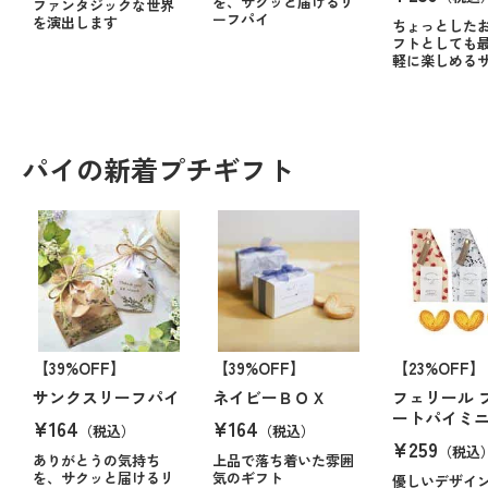
を、サクッと届けるリ
ファンタジックな世界
ーフパイ
を演出します
ちょっとした
フトとしても
軽に楽しめる
パイの新着プチギフト
【39%OFF】
【39%OFF】
【23%OFF】
サンクスリーフパイ
ネイビーＢＯＸ
フェリール 
ートパイミ
¥164
¥164
（税込）
（税込）
¥259
（税込
ありがとうの気持ち
上品で落ち着いた雰囲
を、サクッと届けるリ
気のギフト
優しいデザイ