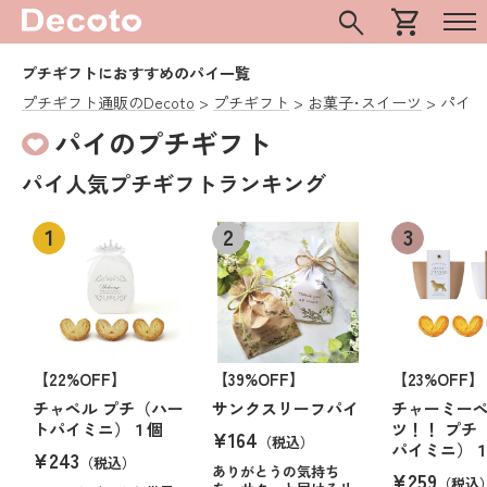
search
shopping_cart
プチギフトにおすすめのパイ一覧
プチギフト通販のDecoto
プチギフト
お菓子･スイーツ
パイ
パイのプチギフト
パイ人気プチギフトランキング
【22%OFF】
【39%OFF】
【23%OFF】
チャペル プチ（ハー
サンクスリーフパイ
チャーミー
トパイミニ）１個
ツ！！ プチ
¥164
（税込）
パイミニ）
¥243
（税込）
ありがとうの気持ち
¥259
（税込