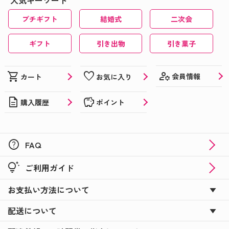
人気キーワード
プチギフト
結婚式
二次会
ギフト
引き出物
引き菓子
manage_accounts
shopping_cart
favorite
会員情報
カート
お気に入り
description
savings
購入履歴
ポイント
help
FAQ
tips_and_updates
ご利用ガイド
お支払い方法について
配送について