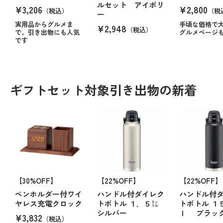
ルセット アイボリ
¥3,206
¥2,800
（税込）
（税
ー
実用品からグルメま
手頃な価格で
¥2,948
（税込）
で。引き出物にも人気
グルメページ
です
ギフトセット対象引き出物の新着
【30%OFF】
【22%OFF】
【22%OFF】
ペンホルダー付ワイ
ハンドル付ダイレク
ハンドル付
ヤレス充電クロック
トボトル １．５㍑
トボトル １
シルバー
ｌ ブラッ
¥3,832
（税込）