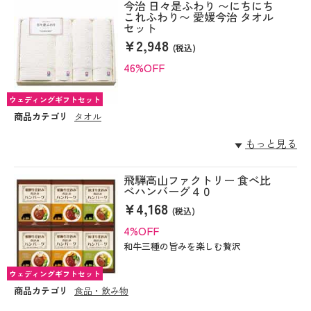
今治 日々是ふわり 〜にちにち
これふわり〜 愛媛今治 タオル
セット
¥2,948
(税込)
46%OFF
ウェディングギフトセット
商品カテゴリ
タオル
もっと見る
飛騨高山ファクトリー 食べ比
べハンバーグ４０
¥4,168
(税込)
4%OFF
和牛三種の旨みを楽しむ贅沢
ウェディングギフトセット
商品カテゴリ
食品・飲み物