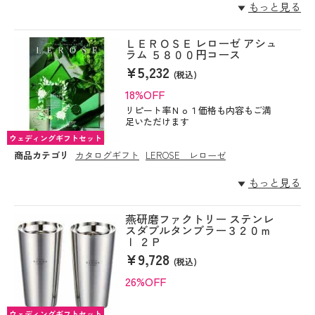
もっと見る
ＬＥＲＯＳＥ レローゼ アシュ
ラム ５８００円コース
¥5,232
(税込)
18%OFF
リピート率Ｎｏ１価格も内容もご満
足いただけます
ウェディングギフトセット
商品カテゴリ
カタログギフト
LEROSE レローゼ
もっと見る
燕研磨ファクトリー ステンレ
スダブルタンブラー３２０ｍ
ｌ ２Ｐ
¥9,728
(税込)
26%OFF
ウェディングギフトセット