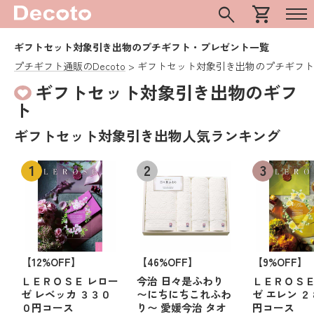
search
shopping_cart
ギフトセット対象引き出物のプチギフト・プレゼント一覧
プチギフト通販のDecoto
ギフトセット対象引き出物のプチギフト
ギフトセット対象引き出物のギフ
ト
ギフトセット対象引き出物人気ランキング
【12%OFF】
【46%OFF】
【9%OFF】
ＬＥＲＯＳＥ レロー
今治 日々是ふわり
ＬＥＲＯＳＥ
ゼ レベッカ ３３０
〜にちにちこれふわ
ゼ エレン 
０円コース
り〜 愛媛今治 タオ
円コース