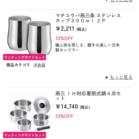
マチコウバ燕三条 ステンレス
カップ３００ｍｌ ２Ｐ
¥2,211
(税込)
33%OFF
職人技を感じる、磨きの美しい日本
製タンブラー
ウェディングギフトセット
商品カテゴリ
洋食器
もっと見る
燕三 ＩＨ対応着脱式鍋４点セ
ット
¥14,740
(税込)
33%OFF
ウェディングギフトセット