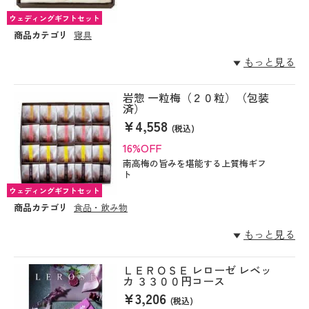
ウェディングギフトセット
商品カテゴリ
寝具
もっと見る
岩惣 一粒梅（２０粒）（包装
済）
¥4,558
(税込)
16%OFF
南高梅の旨みを堪能する上質梅ギフ
ト
ウェディングギフトセット
商品カテゴリ
食品・飲み物
もっと見る
ＬＥＲＯＳＥ レローゼ レベッ
カ ３３００円コース
¥3,206
(税込)