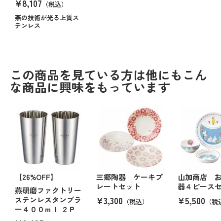
¥8,107
（税込）
燕の技術が光る上質ス
テンレス
この商品を見ている方は他にもこん
な商品に興味をもっています
【26%OFF】
三郷陶器 ケーキプ
山加商店 
レートセット
器４ピース
燕研磨ファクトリー
¥3,300
¥5,500
ステンレスタンブラ
（税込）
（税
ー４００ｍｌ ２Ｐ