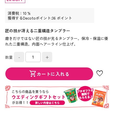
消費税：10 %
獲得するDecotoポイント:36 ポイント
匠の技が冴える二重構造タンブラー
磨きだけではない匠の技が光るタンブラー。保冷・保温に優
れた二重構造。内面ヘアーライン仕上げ。
-
+
数量
favorite
shopping_cart
カートに入れる