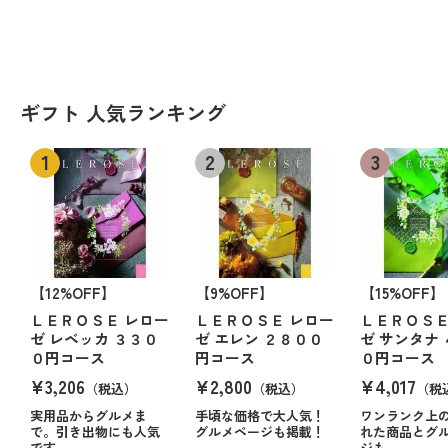
ギフト 人気ランキング
【12%OFF】
【9%OFF】
【15%OFF】
ＬＥＲＯＳＥ レロー
ＬＥＲＯＳＥ レロー
ＬＥＲＯＳＥ
ゼ レベッカ ３３０
ゼ エレン ２８００
ゼ サンタナ
０円コース
円コース
０円コース
¥3,206
¥2,800
¥4,017
（税込）
（税込）
（税
実用品からグルメま
手頃な価格で大人気！
ワンランク上
で。引き出物にも人気
グルメページも掲載！
れた商品とグ
です
ジも