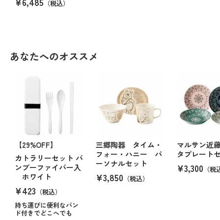
¥6,485
（税込）
あなたへのオススメ
【29%OFF】
三郷陶器 タイム・
マルサン近
フォー・ハニー パ
タプレート
カトラリーセット バ
ーソナルセット
¥3,300
ンブーファイバー入
（税
¥3,850
ホワイト
（税込）
¥423
（税込）
持ち運びに便利なバン
ド付きでどこへでも