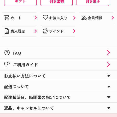
ギフト
引き出物
引き菓子
manage_accounts
shopping_cart
favorite
会員情報
カート
お気に入り
description
savings
購入履歴
ポイント
help
FAQ
tips_and_updates
ご利用ガイド
お支払い方法について
配送について
配達希望日、時間帯の指定について
返品、キャンセルについて