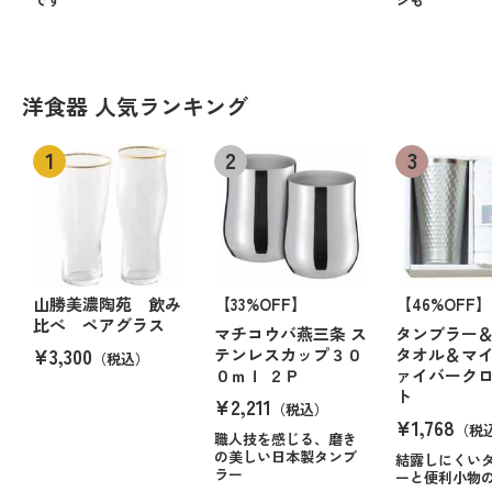
洋食器 人気ランキング
山勝美濃陶苑 飲み
【33%OFF】
【46%OFF】
比べ ペアグラス
マチコウバ燕三条 ス
タンブラー
¥3,300
テンレスカップ３０
タオル＆マ
（税込）
０ｍｌ ２Ｐ
ァイバーク
ト
¥2,211
（税込）
¥1,768
（税
職人技を感じる、磨き
の美しい日本製タンブ
結露しにくい
ラー
ーと便利小物