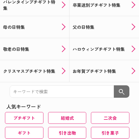
バレンタインプチギフト特
卒業送別プチギフト特集
集
母の日特集
父の日特集
敬老の日特集
ハロウィンプチギフト特集
クリスマスプチギフト特集
お年賀プチギフト特集
search
人気キーワード
プチギフト
結婚式
二次会
ギフト
引き出物
引き菓子