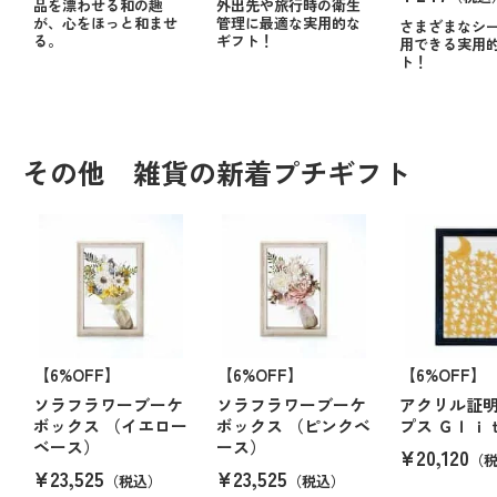
品を漂わせる和の趣
外出先や旅行時の衛生
が、心をほっと和ませ
管理に最適な実用的な
さまざまなシ
る。
ギフト！
用できる実用
ト！
その他 雑貨の新着プチギフト
【6%OFF】
【6%OFF】
【6%OFF】
ソラフラワーブーケ
ソラフラワーブーケ
アクリル証
ボックス （イエロー
ボックス （ピンクベ
プス Ｇｌｉ
ベース）
ース）
¥20,120
（
¥23,525
¥23,525
（税込）
（税込）