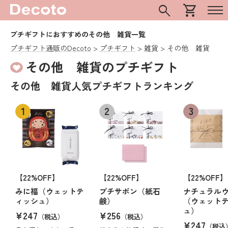
search
shopping_cart
プチギフトにおすすめのその他 雑貨一覧
プチギフト通販のDecoto
プチギフト
雑貨
その他 雑貨
その他 雑貨のプチギフト
その他 雑貨人気プチギフトランキング
【22%OFF】
【22%OFF】
【22%OFF】
みに福（ウェットテ
プチサボン（紙石
ナチュラル
ィッシュ）
鹸）
（ウェット
ュ）
¥247
¥256
（税込）
（税込）
¥247
（税込