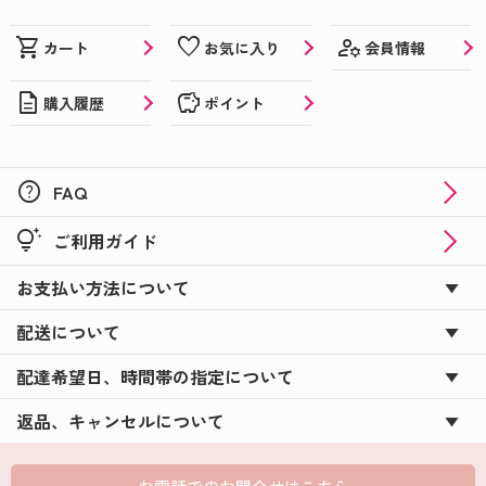
manage_accounts
shopping_cart
favorite
会員情報
カート
お気に入り
description
savings
購入履歴
ポイント
help
FAQ
tips_and_updates
ご利用ガイド
お支払い方法について
配送について
配達希望日、時間帯の指定について
返品、キャンセルについて