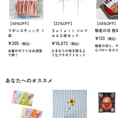
【40%OFF】
【22%OFF】
【40%OFF】
リボンスティック １
Ｓｏｌｅｉｌ ソレイ
敬老の日 祝
本
ユ４０本セット
¥133
（税込
¥205
¥16,072
（税込）
（税込）
敬老の日に、
心づかいをひ
お箸のギフトはお洒落
ひまわりが咲き誇るよ
で粋！
うなプチギフトセット
あなたへのオススメ