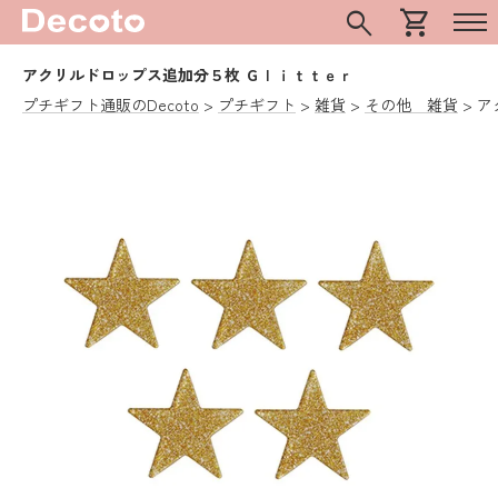
search
shopping_cart
アクリルドロップス追加分５枚 Ｇｌｉｔｔｅｒ
プチギフト通販のDecoto
プチギフト
雑貨
その他 雑貨
ア