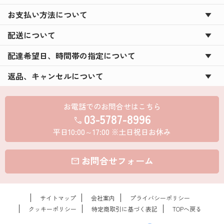
お支払い方法について
配送について
配達希望日、時間帯の指定について
返品、キャンセルについて
お電話でのお問合せはこちら
03-5787-8996
call
平日10:00～17:00 ※土日祝日お休み
お問合せフォーム
mail
サイトマップ
会社案内
プライバシーポリシー
クッキーポリシー
特定商取引に基づく表記
TOPへ戻る