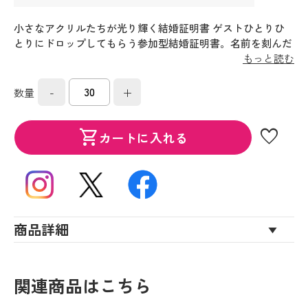
小さなアクリルたちが光り輝く結婚証明書 ゲストひとりひ
とりにドロップしてもらう参加型結婚証明書。名前を刻んだ
一粒が、一生の宝物に。ゲストの祝福が降り積って完成する
もっと読む
誓いの証。
-
+
数量
favorite
shopping_cart
カートに入れる
商品詳細
関連商品はこちら