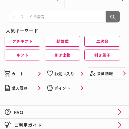
search
人気キーワード
プチギフト
結婚式
二次会
ギフト
引き出物
引き菓子
manage_accounts
shopping_cart
favorite
会員情報
カート
お気に入り
description
savings
購入履歴
ポイント
help
FAQ
tips_and_updates
ご利用ガイド