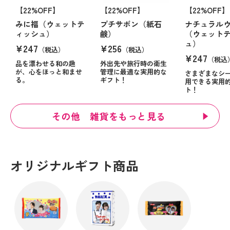
【22%OFF】
【22%OFF】
【22%OFF】
みに福（ウェットテ
プチサボン（紙石
ナチュラル
ィッシュ）
鹸）
（ウェット
ュ）
¥247
¥256
（税込）
（税込）
¥247
（税込
品を漂わせる和の趣
外出先や旅行時の衛生
が、心をほっと和ませ
管理に最適な実用的な
さまざまなシ
る。
ギフト！
用できる実用
ト！
その他 雑貨をもっと見る
オリジナルギフト商品