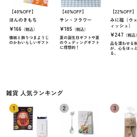
【40%OFF】
【40%OFF】
【22%OFF】
ほんのきもち
サン・フラワー
みに福（ウ
ィッシュ）
¥166
¥185
（税込）
（税込）
¥247
（税込
懐紙と飾りつまようじ
夏の誕生日ギフトや夏
のかわいらしいギフト
のウェディングギフト
品を漂わせる
に理想的！
が、心をほっ
る。
雑貨 人気ランキング