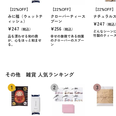
【22%OFF】
【22%OFF】
【22%OFF】
みに福（ウェットテ
クローバーティース
ナチュラル
ィッシュ）
プーン
¥247
（税込
¥247
¥256
（税込）
（税込）
どんなシーン
竹製のティー
品を漂わせる和の趣
幸せの象徴である四葉
が、心をほっと和ませ
のクローバーのスプー
る。
ン
その他 雑貨 人気ランキング