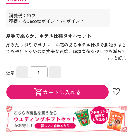
消費税：10 %
獲得するDecotoポイント:24 ポイント
厚手で柔らか、ホテル仕様タオルセット
厚みたっぷりでボリューム感のあるホテル仕様で肌触りはと
てもやわらかいのに丈夫な質感。環境負荷を少しでも減らす
サステナブルな取組みとして、タオルを織る電力は太陽光発
もっと読む
電でまかなっています。
-
+
数量
favorite
shopping_cart
カートに入れる