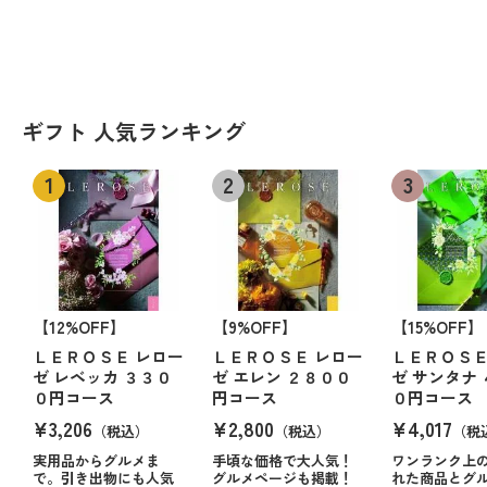
ギフト 人気ランキング
【12%OFF】
【9%OFF】
【15%OFF】
ＬＥＲＯＳＥ レロー
ＬＥＲＯＳＥ レロー
ＬＥＲＯＳＥ
ゼ レベッカ ３３０
ゼ エレン ２８００
ゼ サンタナ
０円コース
円コース
０円コース
¥3,206
¥2,800
¥4,017
（税込）
（税込）
（税
実用品からグルメま
手頃な価格で大人気！
ワンランク上
で。引き出物にも人気
グルメページも掲載！
れた商品とグ