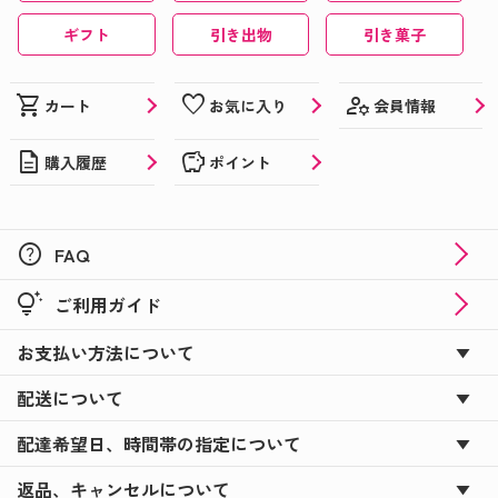
ギフト
引き出物
引き菓子
manage_accounts
shopping_cart
favorite
会員情報
カート
お気に入り
description
savings
購入履歴
ポイント
help
FAQ
tips_and_updates
ご利用ガイド
お支払い方法について
配送について
配達希望日、時間帯の指定について
返品、キャンセルについて