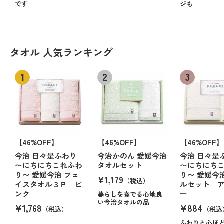
です
ジも
タオル 人気ランキング
【46%OFF】
【46%OFF】
【46%OFF】
今治 日々是ふわり
今治かのん 愛媛今治
今治 日々是
〜にちにちこれふわ
タオルセット
〜にちにち
り〜 愛媛今治 フェ
り〜 愛媛今
¥1,179
（税込）
イスタオル３Ｐ ピ
ルセット 
ンク
ー
暮らしを奏でる心地良
い今治タオルの品
¥1,768
¥884
（税込）
（税込
ふわりと心ほ