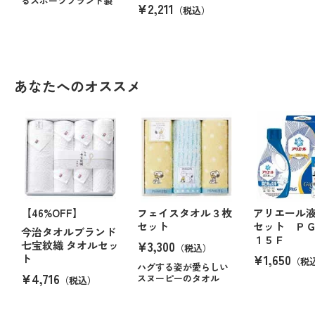
るスポーツブランド製
¥2,211
（税込）
あなたへのオススメ
【46%OFF】
フェイスタオル３枚
アリエール
セット
セット Ｐ
今治タオルブランド
１５Ｆ
¥3,300
七宝紋織 タオルセッ
（税込）
¥1,650
ト
（税
ハグする姿が愛らしい
¥4,716
スヌーピーのタオル
（税込）