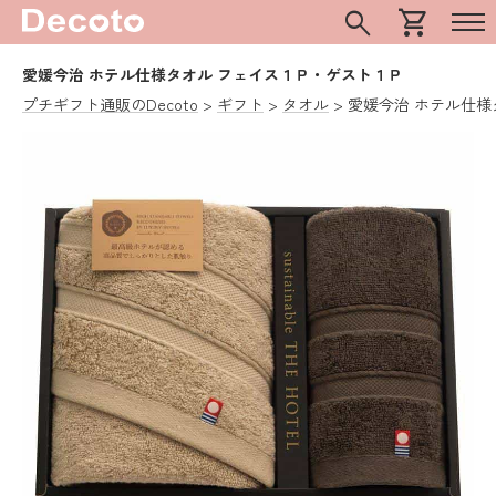
search
shopping_cart
愛媛今治 ホテル仕様タオル フェイス１Ｐ・ゲスト１Ｐ
プチギフト通販のDecoto
ギフト
タオル
愛媛今治 ホテル仕様