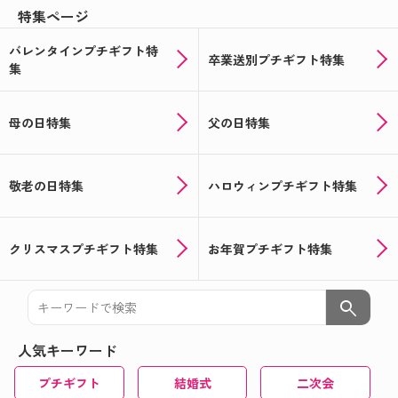
特集ページ
バレンタインプチギフト特
卒業送別プチギフト特集
集
母の日特集
父の日特集
敬老の日特集
ハロウィンプチギフト特集
クリスマスプチギフト特集
お年賀プチギフト特集
search
人気キーワード
プチギフト
結婚式
二次会