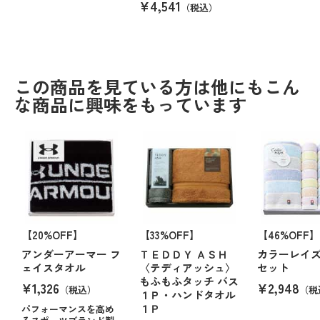
¥4,541
（税込）
この商品を見ている方は他にもこん
な商品に興味をもっています
【20%OFF】
【33%OFF】
【46%OFF】
アンダーアーマー フ
ＴＥＤＤＹ ＡＳＨ
カラーレイズ
ェイスタオル
〈テディアッシュ〉
セット
もふもふタッチ バス
¥1,326
¥2,948
（税込）
（税
１Ｐ・ハンドタオル
１Ｐ
パフォーマンスを高め