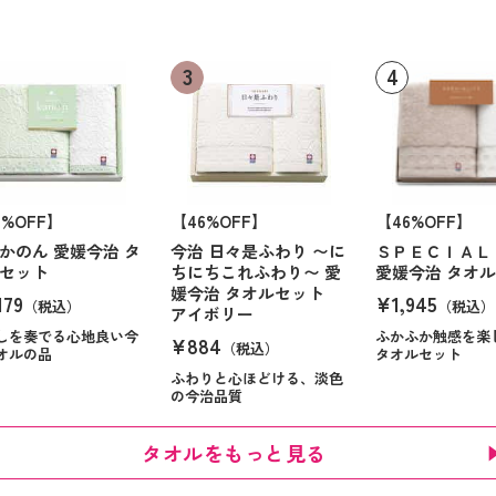
6%OFF】
【46%OFF】
【46%OFF】
かのん 愛媛今治 タ
今治 日々是ふわり 〜に
ＳＰＥＣＩＡＬ
セット
ちにちこれふわり〜 愛
愛媛今治 タオ
媛今治 タオルセット
179
¥1,945
（税込）
（税込）
アイボリー
しを奏でる心地良い今
ふかふか触感を楽
¥884
（税込）
オルの品
タオルセット
ふわりと心ほどける、淡色
の今治品質
タオルをもっと見る