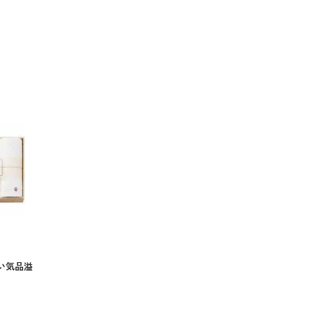
）
い気品溢