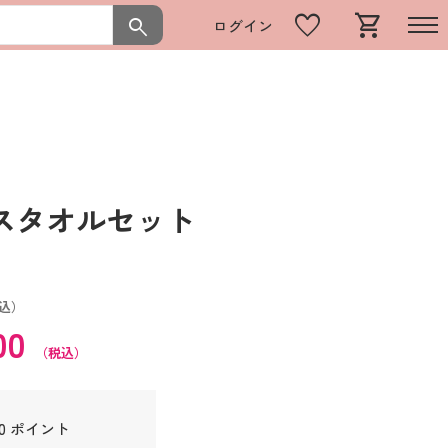
favorite
shopping_cart
search
ログイン
スタオルセット
込）
00
（税込）
80 ポイント