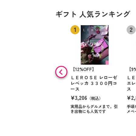
ギフト 人気ランキング
【12%OFF】
【9
ＬＥＲＯＳＥ レローゼ
ＬＥ
レベッカ ３３００円コ
エレ
ース
ス
¥3,206
¥2,
（税込）
実用品からグルメまで。引
手頃
き出物にも人気です
メペ