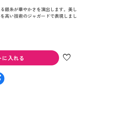
光る銀糸が華やかさを演出します。美し
渦を高い技術のジャガードで表現しまし
favorite
トに入れる