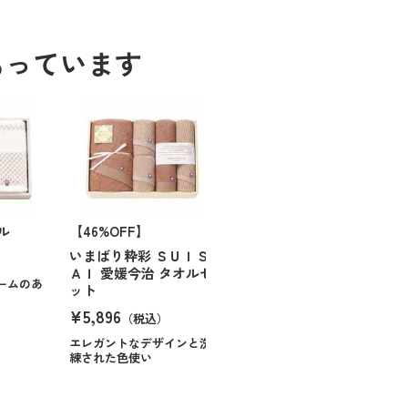
もっています
ル
【46%OFF】
いまばり粋彩 ＳＵＩＳ
ＡＩ 愛媛今治 タオルセ
ームのあ
ット
¥5,896
（税込）
エレガントなデザインと洗
練された色使い