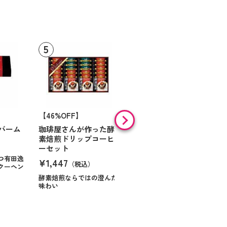
【46%OFF】
【9%OFF】
バーム
珈琲屋さんが作った酵
アラン・ド・パリ ショ
素焙煎ドリップコーヒ
コラオランジュ
ーセット
¥984
（税込）
つ有田逸
¥1,447
（税込）
クーヘン
ハンサムに仕立てたボック
スに甘いお菓子を
酵素焙煎ならではの澄んだ
味わい