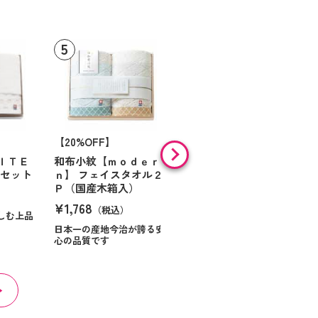
【20%OFF】
フェイスタオル ブルー
¥1,320
ＩＴＥ
和布小紋【ｍｏｄｅｒ
（税込）
ルセット
ｎ】 フェイスタオル２
Ｐ（国産木箱入）
¥1,768
（税込）
しむ上品
日本一の産地今治が誇る安
心の品質です