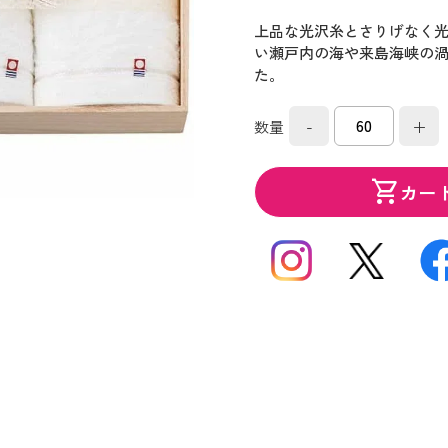
上品な光沢糸とさりげなく
い瀬戸内の海や来島海峡の
た。
-
+
数量
shopping_cart
カー