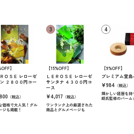
%OFF】
【15%OFF】
【9%OFF】
ＲＯＳＥ レローゼ
ＬＥＲＯＳＥ レローゼ
プレミアム堂島
ン ２８００円コー
サンタナ ４３００円コ
¥984
（税込）
ース
輝かしい経歴を持
800
¥4,017
（税込）
（税込）
朗氏監修のバーム
な価格で大人気！グル
ワンランク上の厳選された
ージも掲載！
商品とグルメページも