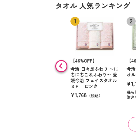
タオル 人気ランキング
【46%OFF】
【4
今治 日々是ふわり 〜に
今治
ちにちこれふわり〜 愛
オル
媛今治 フェイスタオル
¥1,
３Ｐ ピンク
暮ら
¥1,768
（税込）
治タ