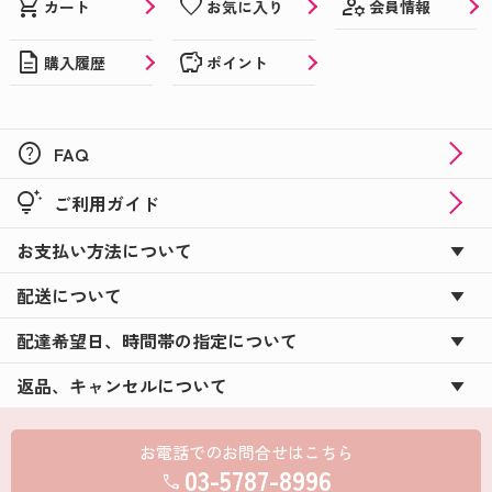
manage_accounts
shopping_cart
favorite
会員情報
カート
お気に入り
description
savings
購入履歴
ポイント
help
FAQ
tips_and_updates
ご利用ガイド
お支払い方法について
配送について
配達希望日、時間帯の指定について
返品、キャンセルについて
お電話でのお問合せはこちら
03-5787-8996
call