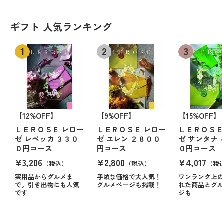
ギフト 人気ランキング
【12%OFF】
【9%OFF】
【15%OFF】
ＬＥＲＯＳＥ レロー
ＬＥＲＯＳＥ レロー
ＬＥＲＯＳＥ
ゼ レベッカ ３３０
ゼ エレン ２８００
ゼ サンタナ
０円コース
円コース
０円コース
¥3,206
¥2,800
¥4,017
（税込）
（税込）
（税
実用品からグルメま
手頃な価格で大人気！
ワンランク上
で。引き出物にも人気
グルメページも掲載！
れた商品とグ
です
ジも