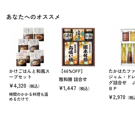
あなたへのオススメ
かけごはんと和風ス
【46%OFF】
たかはたフ
ープセット
ジャム・ド
雅和膳 詰合せ
グ詰合せ 
¥4,320
（税込）
¥1,447
ＢＰ
（税込）
時間のかかる料理も温
¥2,970
（税
めるだけで