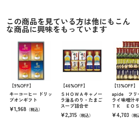
この商品を見ている方は他にもこん
な商品に興味をもっています
【9%OFF】
【46%OFF】
【13%OFF】
キーコーヒー ドリッ
ＳＨＯＷＡキャノー
apide フ
プオンギフト
ラ油＆のり・たまご
ライ味噌汁
スープ詰合せ
ＴＫ ＥＯ
¥1,968
（税込）
¥2,315
¥4,703
（税込）
（税