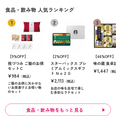
食品・飲み物 人気ランキング
【9%OFF】
【2%OFF】
【46%OFF】
祝づつみ ご飯のお供
スターバックス プレ
味の蔵 食卓
セットＣ
ミアムミックスギフ
¥1,447
（税
ト Ｎｏ２０
¥984
（税込）
¥2,113
（税込）
ご飯のお供に欠かせな
いお茶漬けとお吸い物
お店の味を自宅で楽し
のセット
む多彩なラテセット
食品・飲み物をもっと見る