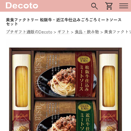
search
shopping_cart
美食ファクトリー 松阪牛・近江牛仕込みごろごろミートソース
セット
プチギフト通販のDecoto
ギフト
食品・飲み物
美食ファクト