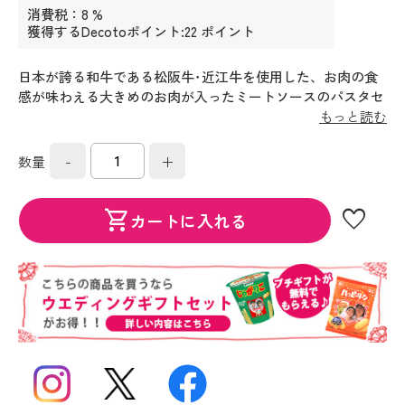
消費税：8 %
獲得するDecotoポイント:22 ポイント
日本が誇る和牛である松阪牛･近江牛を使用した、お肉の食
感が味わえる大きめのお肉が入ったミートソースのパスタセ
ットです。
もっと読む
-
+
数量
favorite
shopping_cart
カートに入れる