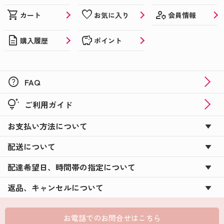
manage_accounts
shopping_cart
favorite
会員情報
カート
お気に入り
description
savings
購入履歴
ポイント
help
FAQ
tips_and_updates
ご利用ガイド
お支払い方法について
配送について
配達希望日、時間帯の指定について
返品、キャンセルについて
お電話でのお問合せはこちら