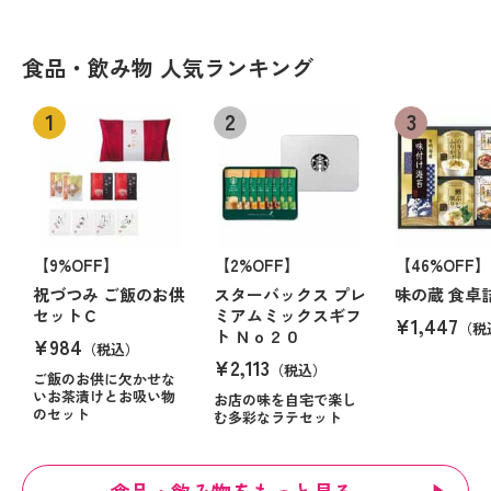
食品・飲み物 人気ランキング
【9%OFF】
【2%OFF】
【46%OFF】
祝づつみ ご飯のお供
スターバックス プレ
味の蔵 食卓
セットＣ
ミアムミックスギフ
¥1,447
（税
ト Ｎｏ２０
¥984
（税込）
¥2,113
（税込）
ご飯のお供に欠かせな
いお茶漬けとお吸い物
お店の味を自宅で楽し
のセット
む多彩なラテセット