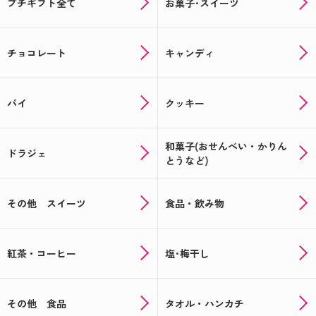
プチギフト全て
お菓子･スイーツ
チョコレート
キャンディ
パイ
クッキー
和菓子(おせんべい・かりん
ドラジェ
とうなど)
その他 スイーツ
食品・飲み物
紅茶・コーヒー
塩･梅干し
その他 食品
タオル・ハンカチ