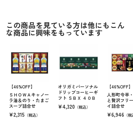
この商品を見ている方は他にもこん
な商品に興味をもっています
【46%OFF】
オリガミパーソナル
【46%OFF】
ドリップコーヒーギ
ＳＨＯＷＡキャノー
人形町今半
フト ＳＢＸ ４０Ｂ
ラ油＆のり・たまご
と贅沢フリ
¥4,320
スープ詰合せ
イ詰合せ
（税込）
¥2,315
¥6,946
（税込）
（税