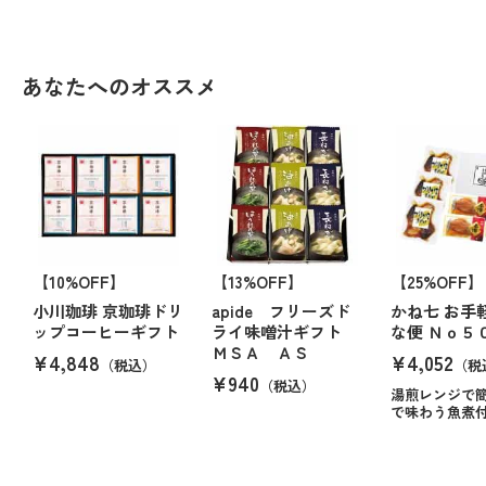
あなたへのオススメ
【10%OFF】
【13%OFF】
【25%OFF】
小川珈琲 京珈琲ドリ
apide フリーズド
かね七 お手
ップコーヒーギフト
ライ味噌汁ギフト
な便 Ｎｏ５
ＭＳＡ ＡＳ
¥4,848
¥4,052
（税込）
（税
¥940
（税込）
湯煎レンジで
で味わう魚煮