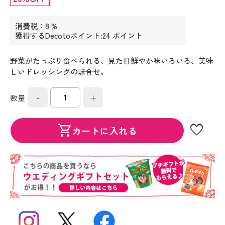
消費税：8 %
獲得するDecotoポイント:24 ポイント
野菜がたっぷり食べられる、見た目鮮やか味いろいろ、美味
しいドレッシングの詰合せ。
-
+
数量
favorite
shopping_cart
カートに入れる