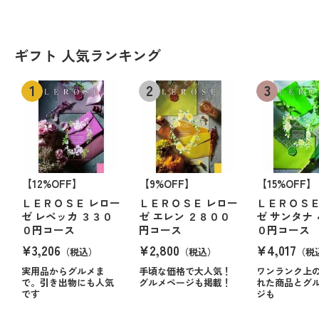
ギフト 人気ランキング
【12%OFF】
【9%OFF】
【15%OFF】
ＬＥＲＯＳＥ レロー
ＬＥＲＯＳＥ レロー
ＬＥＲＯＳＥ
ゼ レベッカ ３３０
ゼ エレン ２８００
ゼ サンタナ
０円コース
円コース
０円コース
¥3,206
¥2,800
¥4,017
（税込）
（税込）
（税
実用品からグルメま
手頃な価格で大人気！
ワンランク上
で。引き出物にも人気
グルメページも掲載！
れた商品とグ
です
ジも