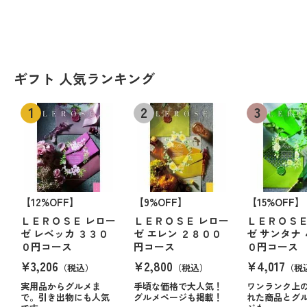
ギフト 人気ランキング
【12%OFF】
【9%OFF】
【15%OFF】
ＬＥＲＯＳＥ レロー
ＬＥＲＯＳＥ レロー
ＬＥＲＯＳＥ
ゼ レベッカ ３３０
ゼ エレン ２８００
ゼ サンタナ
０円コース
円コース
０円コース
¥3,206
¥2,800
¥4,017
（税込）
（税込）
（税
実用品からグルメま
手頃な価格で大人気！
ワンランク上
で。引き出物にも人気
グルメページも掲載！
れた商品とグ