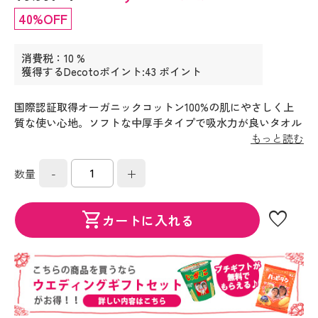
40%OFF
消費税：10 %
獲得するDecotoポイント:43 ポイント
国際認証取得オーガニックコットン100%の肌にやさしく上
質な使い心地。ソフトな中厚手タイプで吸水力が良いタオル
です。国際的な認証を多数取得している海外の工場で生産し
もっと読む
ており、工場で出たエネルギーは循環させて再利用にも取組
んでいます。
-
+
数量
favorite
shopping_cart
カートに入れる