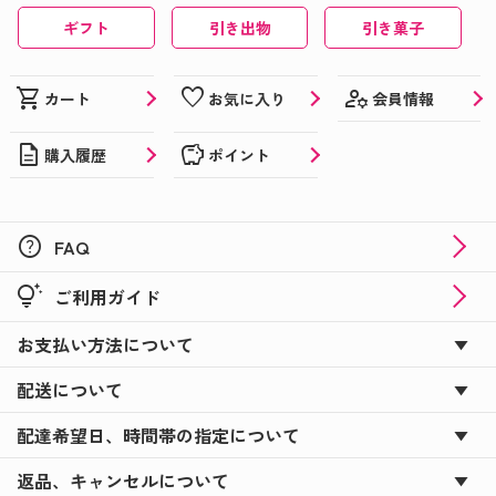
ギフト
引き出物
引き菓子
manage_accounts
shopping_cart
favorite
会員情報
カート
お気に入り
description
savings
購入履歴
ポイント
help
FAQ
tips_and_updates
ご利用ガイド
お支払い方法について
配送について
配達希望日、時間帯の指定について
返品、キャンセルについて