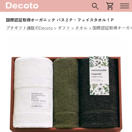
search
shopping_cart
国際認証取得オーガニック バス２Ｐ・フェイスタオル１Ｐ
プチギフト通販のDecoto
ギフト
タオル
国際認証取得オーガ