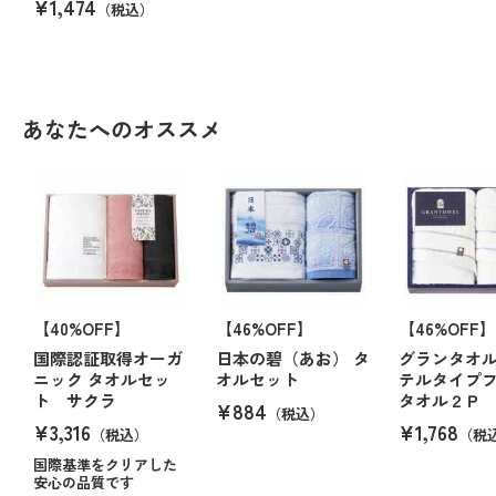
¥1,474
（税込）
あなたへのオススメ
【40%OFF】
【46%OFF】
【46%OFF】
国際認証取得オーガ
日本の碧（あお） タ
グランタオル
ニック タオルセッ
オルセット
テルタイプ
ト サクラ
タオル２Ｐ
¥884
（税込）
¥3,316
¥1,768
（税込）
（税
国際基準をクリアした
安心の品質です