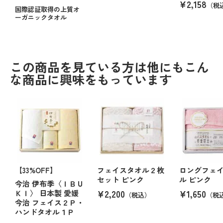
¥2,158
（税
国際認証取得の上質オ
ーガニックタオル
この商品を見ている方は他にもこん
な商品に興味をもっています
【33%OFF】
フェイスタオル２枚
ロングフェ
セット ピンク
ル ピンク
今治 伊布季〈ＩＢＵ
¥2,200
¥1,650
ＫＩ〉 日本製 愛媛
（税込）
（税
今治 フェイス２Ｐ・
ハンドタオル１Ｐ