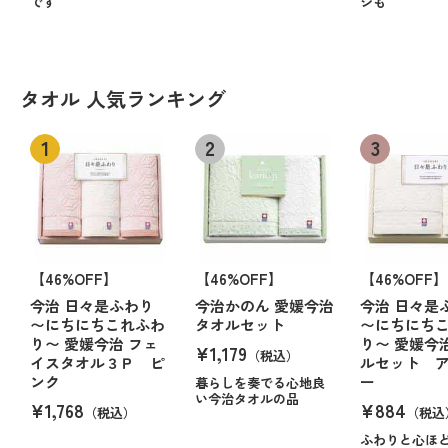
です
ジも
タオル 人気ランキング
【46%OFF】
【46%OFF】
【46%OFF】
今治 日々是ふわり
今治かのん 愛媛今治
今治 日々是
〜にちにちこれふわ
タオルセット
〜にちにち
り〜 愛媛今治 フェ
り〜 愛媛今
¥1,179
（税込）
イスタオル３Ｐ ピ
ルセット 
ンク
ー
暮らしを奏でる心地良
い今治タオルの品
¥1,768
¥884
（税込）
（税込
ふわりと心ほ