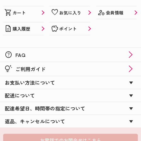
manage_accounts
shopping_cart
favorite
会員情報
カート
お気に入り
description
savings
購入履歴
ポイント
help
FAQ
tips_and_updates
ご利用ガイド
お支払い方法について
配送について
配達希望日、時間帯の指定について
返品、キャンセルについて
お電話でのお問合せはこちら