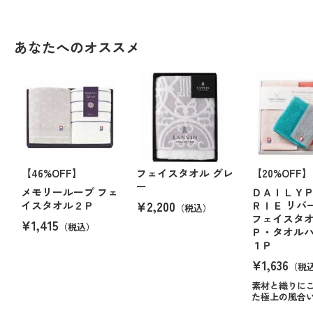
あなたへのオススメ
【46%OFF】
フェイスタオル グレ
【20%OFF】
ー
メモリーループ フェ
ＤＡＩＬＹ
¥2,200
イスタオル２Ｐ
ＲＩＥ リバ
（税込）
フェイスタ
¥1,415
（税込）
Ｐ・タオル
１Ｐ
¥1,636
（税
素材と織りに
た極上の風合