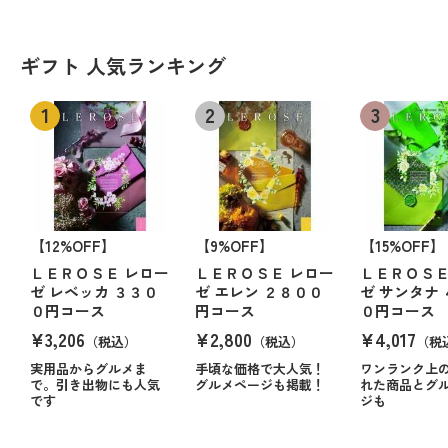
ギフト 人気ランキング
【12%OFF】
【9%OFF】
【15%OFF】
ＬＥＲＯＳＥ レロー
ＬＥＲＯＳＥ レロー
ＬＥＲＯＳＥ
ゼ レベッカ ３３０
ゼ エレン ２８００
ゼ サンタナ
０円コース
円コース
０円コース
¥3,206
¥2,800
¥4,017
（税込）
（税込）
（税
実用品からグルメま
手頃な価格で大人気！
ワンランク上
で。引き出物にも人気
グルメページも掲載！
れた商品とグ
です
ジも