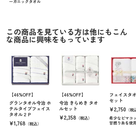
ーガニックタオル
この商品を見ている方は他にもこん
な商品に興味をもっています
【46%OFF】
【46%OFF】
フェイスタ
セット
グランタオル今治 ホ
今治 きらめき タオ
¥2,750
テルタイプフェイス
ルセット
（税
タオル２Ｐ
¥2,358
（税込）
希少なピマコ
¥1,768
甘撚り糸を使
（税込）