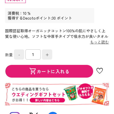
消費税：10 %
獲得するDecotoポイント:30 ポイント
国際認証取得オーガニックコットン100%の肌にやさしく上
質な使い心地。ソフトな中厚手タイプで吸水力が良いタオル
です。国際的な認証を多数取得している海外の工場で生産し
もっと読む
ており、工場で出たエネルギーは循環させて再利用にも取組
んでいます。
-
+
数量
favorite
shopping_cart
カートに入れる