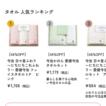
タオル 人気ランキング
【46%OFF】
【46%OFF】
【46%OFF】
今治 日々是ふわり
今治かのん 愛媛今治
今治 日々是
〜にちにちこれふわ
タオルセット
〜にちにち
り〜 愛媛今治 フェ
り〜 愛媛今
¥1,179
（税込）
イスタオル３Ｐ ピ
ルセット 
ンク
ー
暮らしを奏でる心地良
い今治タオルの品
¥1,768
¥884
（税込）
（税込
ふわりと心ほ
淡色の今治品