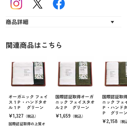
商品詳細
関連商品はこちら
オーガニック フェイ
国際認証取得オーガ
国際認証取
ス１Ｐ・ハンドタオ
ニック フェイスタオ
ニック フェ
ル１Ｐ グリーン
ル２Ｐ グリーン
Ｐ・ハンド
Ｐ グリー
¥1,327
¥1,659
（税込）
（税込）
¥2,158
（税
国際認証取得の上質オ