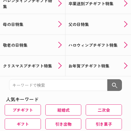
バレンタインプチギフト特
卒業送別プチギフト特集
集
母の日特集
父の日特集
敬老の日特集
ハロウィンプチギフト特集
クリスマスプチギフト特集
お年賀プチギフト特集
search
人気キーワード
プチギフト
結婚式
二次会
ギフト
引き出物
引き菓子