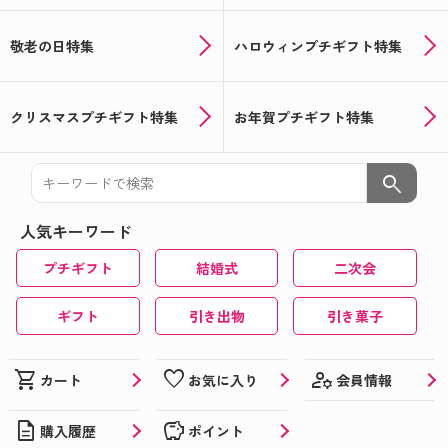
敬老の日特集
ハロウィンプチギフト特集
クリスマスプチギフト特集
お年賀プチギフト特集
search
人気キーワード
プチギフト
結婚式
二次会
ギフト
引き出物
引き菓子
manage_accounts
shopping_cart
favorite
会員情報
カート
お気に入り
description
savings
購入履歴
ポイント