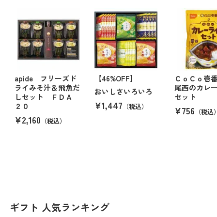
apide フリーズド
【46%OFF】
ＣｏＣｏ壱
ライみそ汁＆飛魚だ
尾西のカレ
おいしさいろいろ
しセット ＦＤＡ
セット
¥1,447
２０
（税込）
¥756
（税込
¥2,160
（税込）
ギフト 人気ランキング