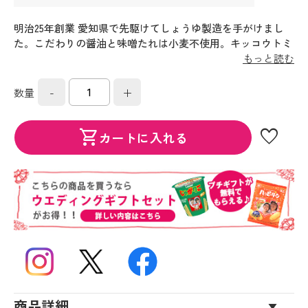
明治25年創業 愛知県で先駆けてしょうゆ製造を手がけまし
た。こだわりの醤油と味噌たれは小麦不使用。キッコウトミ
がお届けする調味料の詰合せ。
もっと読む
-
+
数量
favorite
shopping_cart
カートに入れる
商品詳細