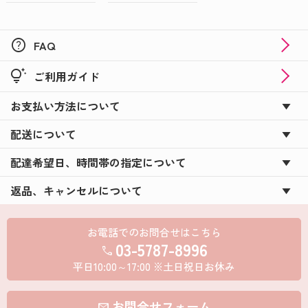
help
FAQ
tips_and_updates
ご利用ガイド
お支払い方法について
配送について
配達希望日、時間帯の指定について
返品、キャンセルについて
お電話でのお問合せはこちら
03-5787-8996
call
平日10:00～17:00 ※土日祝日お休み
お問合せフォーム
mail