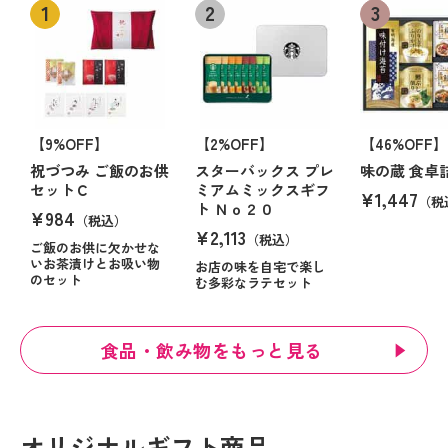
【9%OFF】
【2%OFF】
【46%OFF】
祝づつみ ご飯のお供
スターバックス プレ
味の蔵 食卓
セットＣ
ミアムミックスギフ
¥1,447
（税
ト Ｎｏ２０
¥984
（税込）
¥2,113
（税込）
ご飯のお供に欠かせな
いお茶漬けとお吸い物
お店の味を自宅で楽し
のセット
む多彩なラテセット
食品・飲み物をもっと見る
オリジナルギフト商品