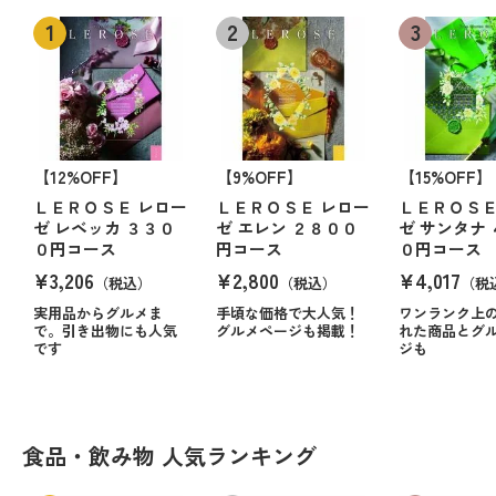
【12%OFF】
【9%OFF】
【15%OFF】
ＬＥＲＯＳＥ レロー
ＬＥＲＯＳＥ レロー
ＬＥＲＯＳＥ
ゼ レベッカ ３３０
ゼ エレン ２８００
ゼ サンタナ
０円コース
円コース
０円コース
¥3,206
¥2,800
¥4,017
（税込）
（税込）
（税
実用品からグルメま
手頃な価格で大人気！
ワンランク上
で。引き出物にも人気
グルメページも掲載！
れた商品とグ
です
ジも
食品・飲み物 人気ランキング