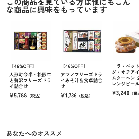
この商品を見ている方は他にもこん
な商品に興味をもっています
【46%OFF】
【46%OFF】
「ラ・ベッ
ダ・オチアイ
人形町今半・松阪牛
アマノフリーズドラ
ムクーヘン 
と贅沢フリーズドラ
イみそ汁＆食卓詰合
レンジピー
イ詰合せ
せ
¥3,240
（税
¥5,788
¥1,736
（税込）
（税込）
あなたへのオススメ