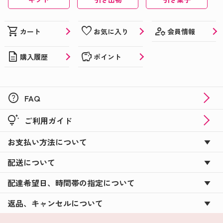
manage_accounts
shopping_cart
favorite
会員情報
カート
お気に入り
description
savings
購入履歴
ポイント
help
FAQ
tips_and_updates
ご利用ガイド
お支払い方法について
配送について
配達希望日、時間帯の指定について
返品、キャンセルについて