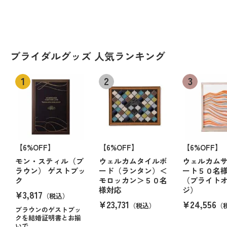
ブライダルグッズ 人気ランキング
【6%OFF】
【6%OFF】
【6%OFF】
モン・スティル（ブ
ウェルカムタイルボ
ウェルカム
ラウン） ゲストブッ
ード（ランタン）＜
ート５０名
ク
モロッカン＞５０名
（ブライト
様対応
ジ）
¥3,817
（税込）
¥23,731
¥24,556
（税込）
（
ブラウンのゲストブッ
クを結婚証明書とお揃
いで