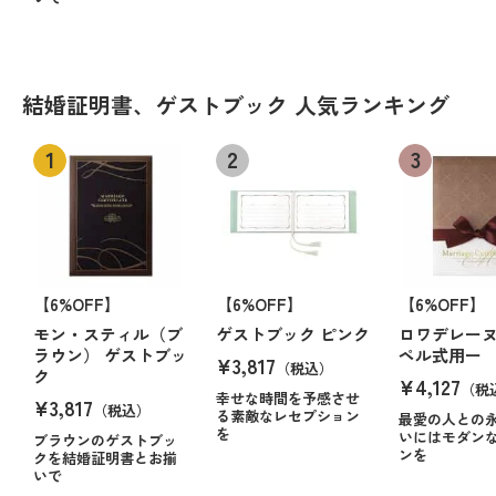
結婚証明書、ゲストブック 人気ランキング
【6%OFF】
【6%OFF】
【6%OFF】
モン・スティル（ブ
ゲストブック ピンク
ロワデレーヌ
ラウン） ゲストブッ
ペル式用ー
¥3,817
（税込）
ク
¥4,127
（税
幸せな時間を予感させ
¥3,817
（税込）
る素敵なレセプション
最愛の人との
を
いにはモダン
ブラウンのゲストブッ
ンを
クを結婚証明書とお揃
いで