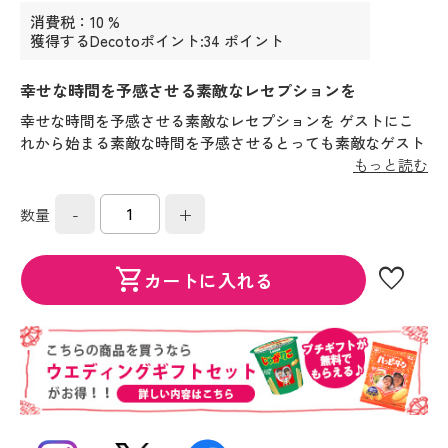
消費税：10 %
獲得するDecotoポイント:34 ポイント
幸せな時間を予感させる素敵なレセプションを
幸せな時間を予感させる素敵なレセプションを ゲストにこ
れから始まる素敵な時間を予感させるとっても素敵なゲスト
ブック。キュートなアイテムで素敵なレセプションを演出し
もっと読む
ましょう。
-
+
数量
favorite
shopping_cart
カートに入れる