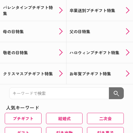
バレンタインプチギフト特
卒業送別プチギフト特集
集
母の日特集
父の日特集
敬老の日特集
ハロウィンプチギフト特集
クリスマスプチギフト特集
お年賀プチギフト特集
search
人気キーワード
プチギフト
結婚式
二次会
ギフト
引き出物
引き菓子