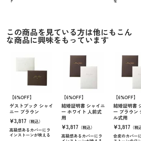
ト
を
この商品を見ている方は他にもこん
な商品に興味をもっています
【6%OFF】
【6%OFF】
【6%OFF】
ゲストブック シャイ
結婚証明書 シャイニ
結婚証明書 
ニー ブラウン
ー ホワイト 人前式
ー ブラウン
用
ル式用
¥3,817
（税込）
¥3,817
¥3,817
（税込）
（税
高級感あるカバーにラ
インストーンが映える
高級感あるカバーにラ
合皮のカバー
インストーンが映える
ストーンのワ