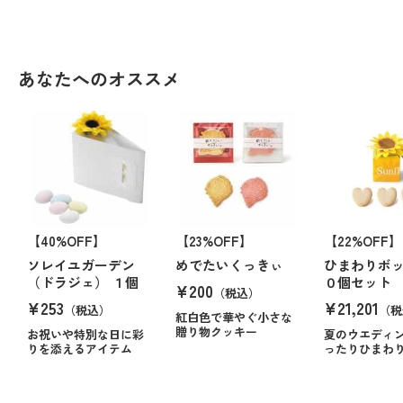
あなたへのオススメ
【40%OFF】
【23%OFF】
【22%OFF】
ソレイユガーデン
めでたいくっきぃ
ひまわりボ
（ドラジェ） １個
０個セット
¥200
（税込）
¥253
¥21,201
（税込）
（税
紅白色で華やぐ小さな
贈り物クッキー
お祝いや特別な日に彩
夏のウエディ
りを添えるアイテム
ったりひまわ