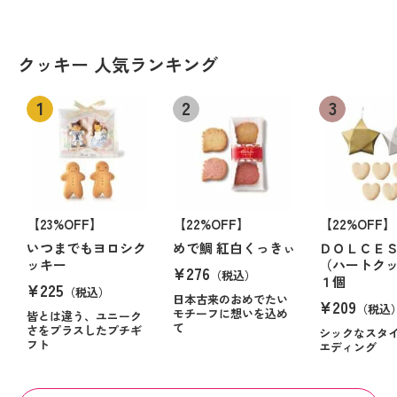
クッキー 人気ランキング
【23%OFF】
【22%OFF】
【22%OFF】
いつまでもヨロシク
めで鯛 紅白くっきぃ
ＤＯＬＣＥ
ッキー
（ハートク
¥276
（税込）
１個
¥225
（税込）
日本古来のおめでたい
¥209
（税込
モチーフに想いを込め
皆とは違う、ユニーク
て
さをプラスしたプチギ
シックなスタ
フト
エディング