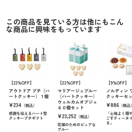
この商品を見ている方は他にもこん
な商品に興味をもっています
【23%OFF】
【22%OFF】
【9%OFF】
アウトドア プチ（ハ
マリアージュブルー
ノルディン 
ートクッキー）１個
（ハートクッキー）
クッキーセ
ウェルカムオブジェ
¥234
¥886
（税込）
（税込
６０個セット
感謝を伝えるハート型
「心地よく穏
¥23,252
（税込）
クッキープチギフト
ごすティータ
る」
花嫁のためのピュアな
ブルー