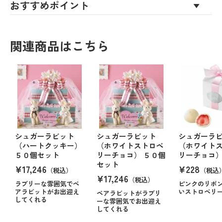
おすすめポイント
関連商品はこちら
シュガーラビット
シュガーラビット
シュガーラ
（ハートクッキー）
（ホワイトストロベ
（ホワイト
５０個セット
リーチョコ） ５０個
リーチョコ）
セット
¥17,246
¥228
（税込）
（税込
¥17,246
（税込）
ラブリーな雰囲気でペ
ピンクのリボ
アラビットがお出迎え
いストロベリ
ペアラビットがラブリ
してくれる
ーな雰囲気でお出迎え
してくれる