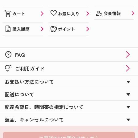
manage_accounts
shopping_cart
favorite
会員情報
カート
お気に入り
description
savings
購入履歴
ポイント
help
FAQ
tips_and_updates
ご利用ガイド
お支払い方法について
配送について
配達希望日、時間帯の指定について
返品、キャンセルについて