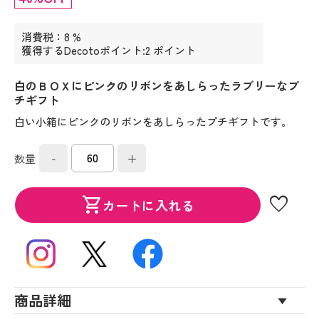
消費税：8 %
獲得するDecotoポイント:2 ポイント
白のＢＯＸにピンクのリボンをあしらったラブリーなプ
チギフト
白い小箱にピンクのリボンをあしらったプチギフトです。
-
+
数量
favorite
shopping_cart
カートに入れる
商品詳細