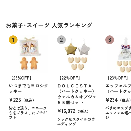
お菓子･スイーツ 人気ランキング
【23%OFF】
【22%OFF】
【23%OFF】
いつまでもヨロシク
ＤＯＬＣＥＳＴＡ
エッフェル
ッキー
（ハートクッキー）
（ハートク
ウェルカムオブジェ
¥225
¥234
（税込）
（税込
５５個セット
皆とは違う、ユニーク
パリのエスプ
¥16,072
（税込）
さをプラスしたプチギ
エッフェル塔
フト
ジ
シックなスタイルのウ
エディング