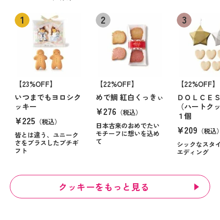
【23%OFF】
【22%OFF】
【22%OFF】
いつまでもヨロシク
めで鯛 紅白くっきぃ
ＤＯＬＣＥ
ッキー
（ハートク
¥276
（税込）
１個
¥225
（税込）
日本古来のおめでたい
¥209
（税込
モチーフに想いを込め
皆とは違う、ユニーク
て
さをプラスしたプチギ
シックなスタ
フト
エディング
クッキーをもっと見る