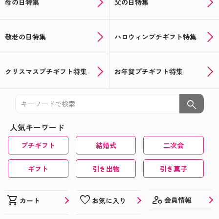
母の日特集
父の日特集
敬老の日特集
ハロウィンプチギフト特集
クリスマスプチギフト特集
お年賀プチギフト特集
search
人気キーワード
プチギフト
結婚式
二次会
ギフト
引き出物
引き菓子
manage_accounts
shopping_cart
favorite
会員情報
カート
お気に入り