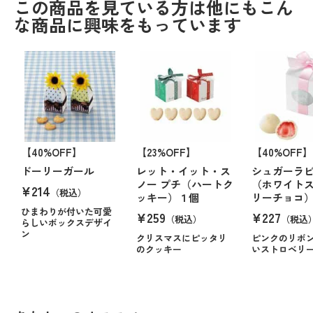
この商品を見ている方は他にもこん
な商品に興味をもっています
【40%OFF】
【23%OFF】
【40%OFF】
ドーリーガール
レット・イット・ス
シュガーラ
ノー プチ（ハートク
（ホワイト
¥214
（税込）
ッキー）１個
リーチョコ）
ひまわりが付いた可愛
¥259
¥227
（税込）
（税込
らしいボックスデザイ
ン
クリスマスにピッタリ
ピンクのリボ
のクッキー
いストロベリ