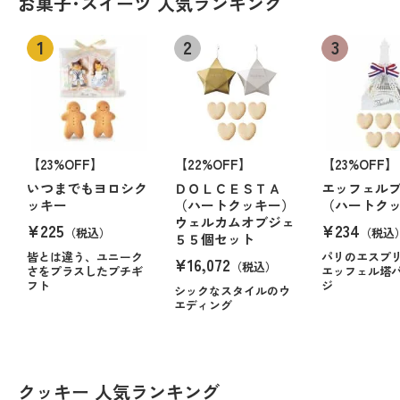
お菓子･スイーツ 人気ランキング
【23%OFF】
【22%OFF】
【23%OFF】
いつまでもヨロシク
ＤＯＬＣＥＳＴＡ
エッフェル
ッキー
（ハートクッキー）
（ハートク
ウェルカムオブジェ
¥225
¥234
（税込）
（税込
５５個セット
皆とは違う、ユニーク
パリのエスプ
¥16,072
（税込）
さをプラスしたプチギ
エッフェル塔
フト
ジ
シックなスタイルのウ
エディング
クッキー 人気ランキング