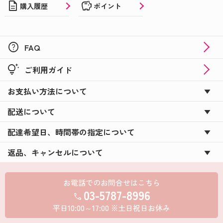
description
savings
購入履歴
ポイント
help
FAQ
tips_and_updates
ご利用ガイド
お支払い方法について
配送について
配達希望日、時間帯の指定について
返品、キャンセルについて
お電話でのお問合せはこちら
03-5787-8996
call
平日10:00～17:00 ※土日祝日お休み