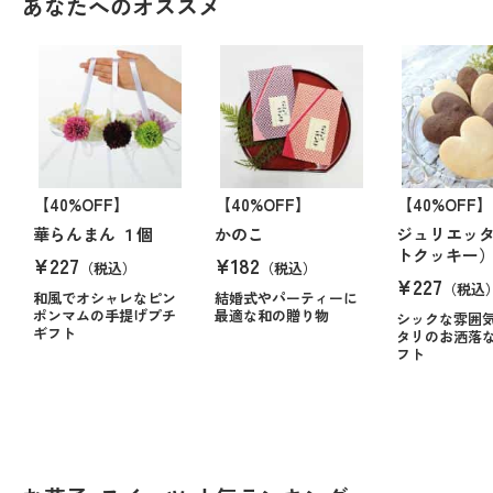
あなたへのオススメ
【40%OFF】
【40%OFF】
【40%OFF】
華らんまん １個
かのこ
ジュリエッ
トクッキー）
¥227
¥182
（税込）
（税込）
¥227
（税込
和風でオシャレなピン
結婚式やパーティーに
ポンマムの手提げプチ
最適な和の贈り物
シックな雰囲
ギフト
タリのお洒落
フト