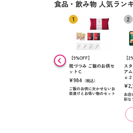
食品・飲み物 人気ラン
【9%OFF】
【2
祝づつみ ご飯のお供セ
スタ
ットＣ
アム
ｏ２
¥984
（税込）
¥2,
ご飯のお供に欠かせないお
茶漬けとお吸い物のセット
お店
彩な