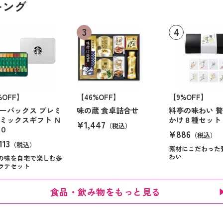
キング
%OFF】
【46%OFF】
【9%OFF】
ーバックス プレミ
味の蔵 食卓詰合せ
料亭の味わい 
ミックスギフト Ｎ
かけ８種セット
¥1,447
（税込）
０
¥886
（税込）
113
（税込）
素材にこだわった
わい
の味を自宅で楽しむ多
ラテセット
食品・飲み物をもっと見る