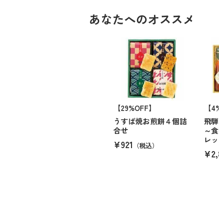
あなたへのオススメ
【29%OFF】
【4
うすば焼お煎餅４個詰
飛騨
合せ
～食
レッ
¥921
（税込）
¥2,