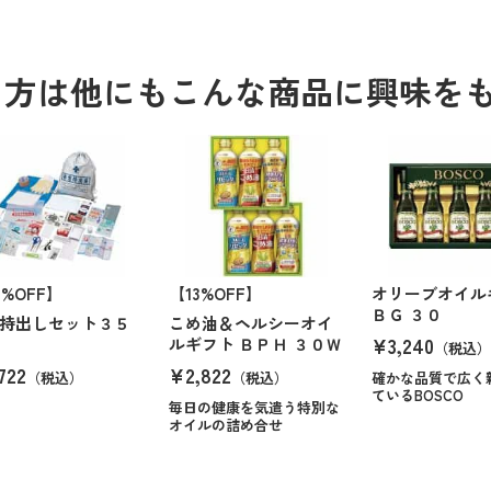
る方は他にもこんな商品に興味を
4%OFF】
【13%OFF】
オリーブオイル
ＢＧ ３０
持出しセット３５
こめ油＆ヘルシーオイ
¥3,240
ルギフト ＢＰＨ ３０Ｗ
（税込）
722
¥2,822
（税込）
（税込）
確かな品質で広く
ているBOSCO
毎日の健康を気遣う特別な
オイルの詰め合せ