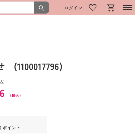
favorite
shopping_cart
search
ログイン
1100017796)
込）
36
（税込）
6 ポイント