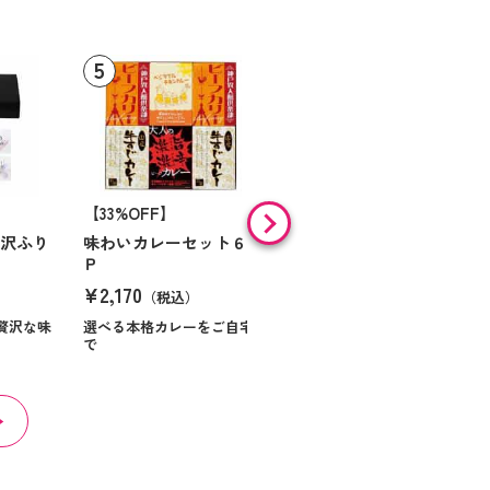
【33%OFF】
【9%OFF】
贅沢ふり
味わいカレーセット６
味の素 「クノールＲ」
Ｐ
スープ＆コーヒーギフ
ト Ｎｏ１０
¥2,170
（税込）
¥984
（税込）
贅沢な味
選べる本格カレーをご自宅
で
ほっとくつろぐ時間を届け
る贈り物です