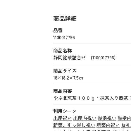
商品詳細
品番
1100017796
商品名称
静岡銘茶詰合せ (1100017796)
商品サイズ
18×18.2×7.5㎝
商品内容
やぶ北煎茶１００ｇ・抹茶入り煎茶
利用シーン
出産祝い
出産内祝い
結婚祝い
結婚
新築、引っ越し祝い
新築内祝い
お礼