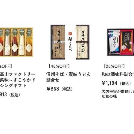
%OFF】
【46%OFF】
【26%OFF】
高山ファクトリー
信州そば・讃岐うどん
和の調味料詰合
菜味～すこやかド
詰合せ
¥1,194
（税込）
シングギフト
¥868
（税込）
名店神谷が監修し
813
（税込）
な和の味