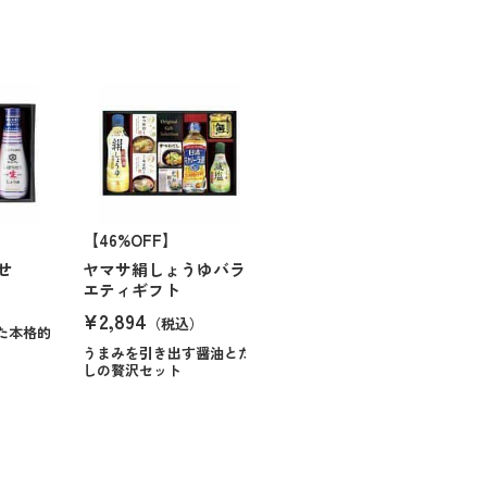
【46%OFF】
せ
ヤマサ絹しょうゆバラ
エティギフト
¥2,894
（税込）
た本格的
うまみを引き出す醤油とだ
しの贅沢セット