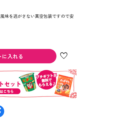
。風味を逃がさない真空包装ですので安
favorite
トに入れる