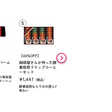
【46%OFF】
【9%OFF】
バーム
珈琲屋さんが作った酵
アラン・ド・パリ ショ
素焙煎ドリップコーヒ
コラオランジュ
ーセット
¥984
（税込）
つ有田逸
¥1,447
（税込）
クーヘン
ハンサムに仕立てたボック
スに甘いお菓子を
酵素焙煎ならではの澄んだ
味わい