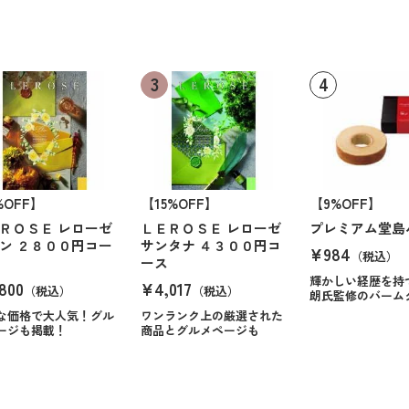
%OFF】
【15%OFF】
【9%OFF】
ＲＯＳＥ レローゼ
ＬＥＲＯＳＥ レローゼ
プレミアム堂島
ン ２８００円コー
サンタナ ４３００円コ
¥984
（税込）
ース
輝かしい経歴を持
800
¥4,017
（税込）
（税込）
朗氏監修のバーム
な価格で大人気！グル
ワンランク上の厳選された
ージも掲載！
商品とグルメページも