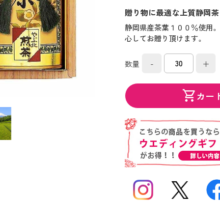
贈り物に最適な上質静岡茶
静岡県産茶葉１００％使用
心してお贈り頂けます。
-
+
数量
shopping_cart
カー