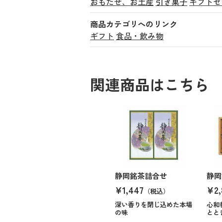
おもたせ、お土産
引き菓子
ギフトセ
商品カテゴリへのリンク
ギフト
食品・飲み物
関連商品はこちら
静岡銘茶詰合せ
静岡
¥1,447
¥2,
（税込）
深い香りを閉じ込めた本場
心和
の味
とと