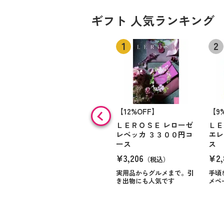
ギフト 人気ランキング
【12%OFF】
【9
ＬＥＲＯＳＥ レローゼ
ＬＥ
レベッカ ３３００円コ
エレ
ース
ス
¥3,206
¥2,
（税込）
実用品からグルメまで。引
手頃
き出物にも人気です
メペ