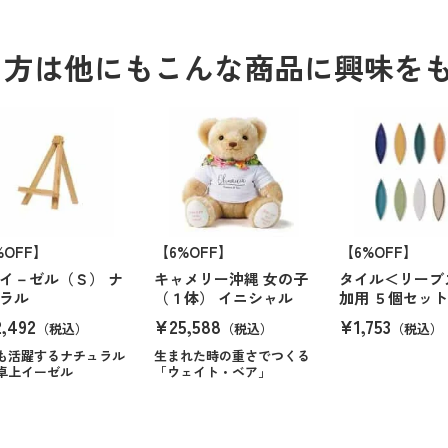
る方は他にもこんな商品に興味を
%OFF】
【6%OFF】
【6%OFF】
イ－ゼル（Ｓ） ナ
キャメリー沖縄 女の子
タイル＜リーブ
ラル
（１体） イニシャル
加用 ５個セット
,492
¥25,588
¥1,753
（税込）
（税込）
（税込）
も活躍するナチュラル
生まれた時の重さでつくる
卓上イーゼル
「ウェイト・ベア」