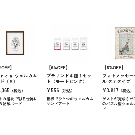
%OFF】
【6%OFF】
【6%OFF】
ｒｃａ ウェルカム
プチサンド４種１セッ
フォトメッセー
ド（Ｓ）
ト（モードピンク）
ル タテタイプ
,365
¥556
¥3,817
（税込）
（税込）
（税込）
トの指紋で彩る世界に
世界でひとつのウェルカム
ゲストが完成させ
の記念ボード
サンドアート
のパズル型ウェル
ド