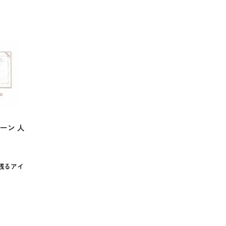
ーン 人
残るアイ