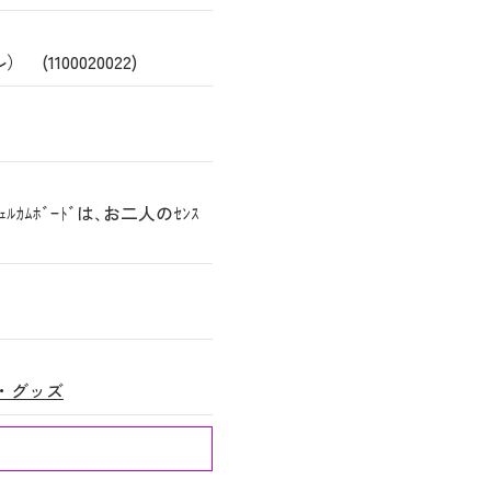
100020022)
ｶﾑﾎﾞｰﾄﾞは､お二人のｾﾝｽ
・グッズ