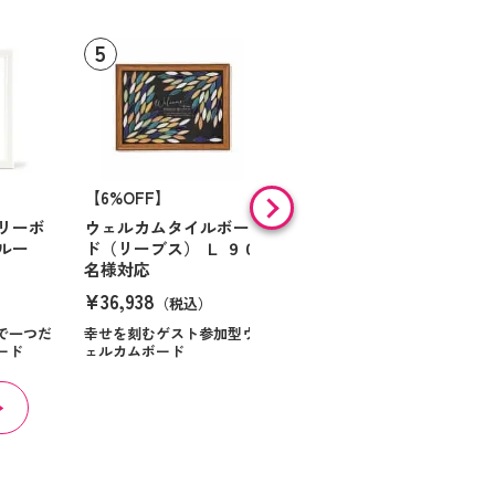
【6%OFF】
【6%OFF】
リーボ
ウェルカムタイルボー
ウッドチャームボード
ルー
ド（リーブス） Ｌ ９０
３０名様対応
名様対応
¥10,111
（税込）
¥36,938
）
（税込）
ぬくもり感じる”チャー
ム”でふたりの愛の証明を
で一つだ
幸せを刻むゲスト参加型ウ
ード
ェルカムボード