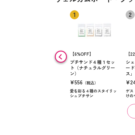
【6%OFF】
【2
プチサンド４種１セッ
シェ
ト（ナチュラルグリー
ード
ン）
ス」
¥556
¥2
（税込）
愛を彩る４種のスタイリッ
ゲス
シュプチサン
けの