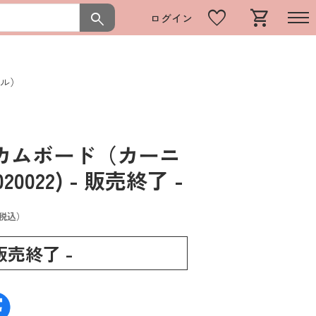
favorite
shopping_cart
search
ログイン
ル）
カムボード（カーニ
20022)
- 販売終了 -
税込）
 販売終了 -