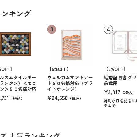
ランキング
%OFF】
【6%OFF】
【6%OFF】
ルカムタイルボー
ウェルカムサンドアー
結婚証明書 グリ
ランタン）＜モロ
ト５０名様対応（ブラ
前式用
ン＞５０名様対応
イトオレンジ）
¥3,817
（税込）
,731
¥24,556
（税込）
（税込）
特別な日を記念に
テムで
ズ 人気ランキング