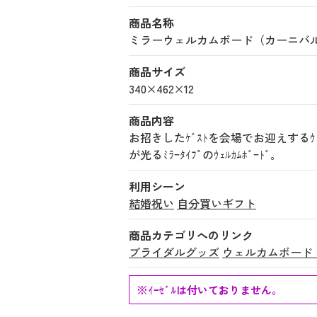
商品名称
ミラーウェルカムボード（カーニバル） (1
商品サイズ
340×462×12
商品内容
お招きしたｹﾞｽﾄを会場でお迎えするｳｪﾙ
が光るﾐﾗｰﾀｲﾌﾟのｳｪﾙｶﾑﾎﾞｰﾄﾞ｡
利用シーン
結婚祝い
自分買いギフト
商品カテゴリへのリンク
ブライダルグッズ
ウェルカムボード
※ｲｰｾﾞﾙは付いておりません。