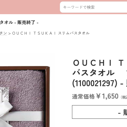
スタオル
- 販売終了 -
チン
ＯＵＣＨＩ ＴＳＵＫＡＩ スリムバスタオル
ＯＵＣＨＩ Ｔ
バスタオル
(1100021297)
-
￥1,650
通常価格
（税
-