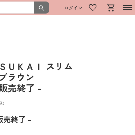
favorite
shopping_cart
search
ログイン
ＳＵＫＡＩ スリム
 ブラウン
 販売終了 -
込）
 販売終了 -