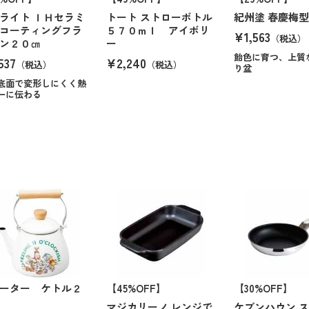
ライト ＩＨセラミ
トート ストローボトル
紀州塗 春慶梅
コーティングフラ
５７０ｍｌ アイボリ
¥1,563
（税込）
ン２０㎝
ー
飴色に育つ、上質
537
¥2,240
（税込）
（税込）
り盆
底面で変形しにくく熱
一に伝わる
ーター ケトル２
【45%OFF】
【30%OFF】
マジカリーノ レンジで
ケブンハウン 