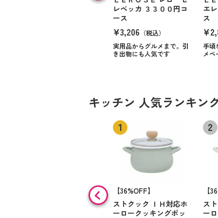
レベッカ ３３００円コ
エレ
ース
ス
¥3,206
¥2,
（税込）
実用品からグルメまで。引
手頃
き出物にも人気です
メペ
キッチン 人気ランキン
【36%OFF】
【3
ストクック ＩＨ対応ホ
スト
ーロークッキングポッ
ーロ