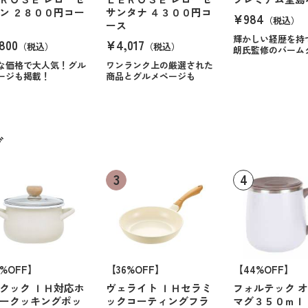
ン ２８００円コー
サンタナ ４３００円コ
¥984
（税込）
ース
輝かしい経歴を持
800
¥4,017
（税込）
（税込）
朗氏監修のバーム
な価格で大人気！グル
ワンランク上の厳選された
ージも掲載！
商品とグルメページも
グ
6%OFF】
【36%OFF】
【44%OFF】
クック ＩＨ対応ホ
ヴェライト ＩＨセラミ
フォルテック 
ークッキングポッ
ックコーティングフラ
マグ３５０ｍｌ