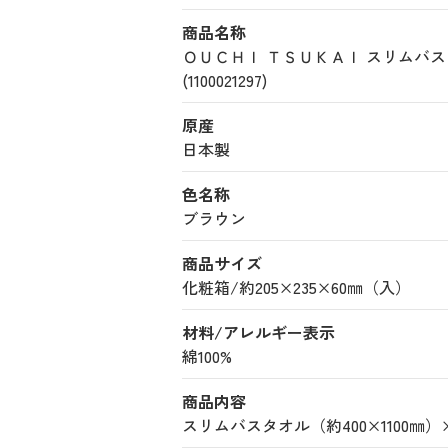
商品名称
ＯＵＣＨＩ ＴＳＵＫＡＩ スリム
(1100021297)
原産
日本製
色名称
ブラウン
商品サイズ
化粧箱/約205×235×60㎜（入）
材料/アレルギー表示
綿100%
商品内容
スリムバスタオル（約400×1100㎜）