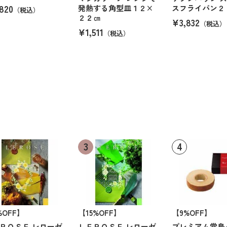
820
発熱する角型皿１２×
スフライパン２
（税込）
２２㎝
¥3,832
（税込）
¥1,511
（税込）
%OFF】
【15%OFF】
【9%OFF】
ＲＯＳＥ レローゼ
ＬＥＲＯＳＥ レローゼ
プレミアム堂島