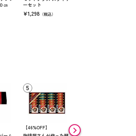
０㎝
ーセット
¥1,298
（税込）
【46%OFF】
【9%OFF】
バーム
珈琲屋さんが作った酵
アラン・ド・パリ ショ