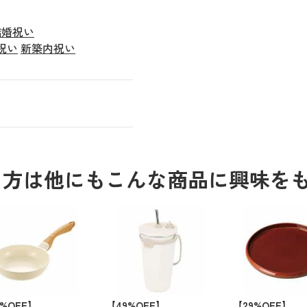
結婚祝い
祝い
新築内祝い
る方は他にもこんな商品に興味を
6%OFF】
【49%OFF】
【29%OFF】