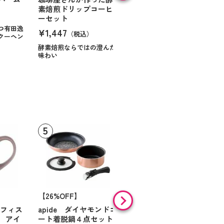
素焙煎ドリップコーヒ
コラオランジュ
ーセット
¥984
（税込）
つ有田逸
¥1,447
（税込）
クーヘン
ハンサムに仕立てたボック
スに甘いお菓子を
酵素焙煎ならではの澄んだ
味わい
【26%OFF】
HARIO 一膳屋 耐熱
ガラス製電子レンジ用
オフィス
apide ダイヤモンドコ
炊飯器（半合～１合炊
 アイ
ート着脱鍋４点セット