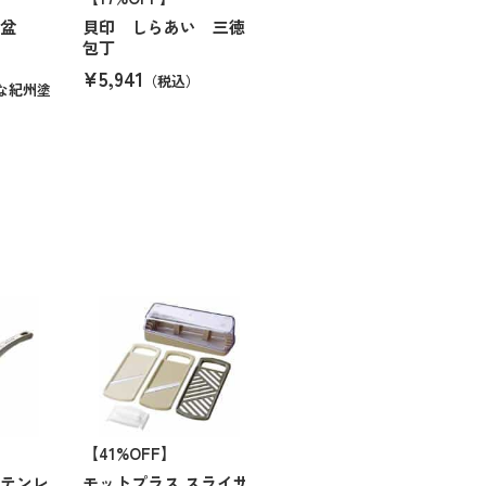
型盆
貝印 しらあい 三徳
包丁
¥5,941
（税込）
な紀州塗
【41%OFF】
ステンレ
モットプラス スライサ