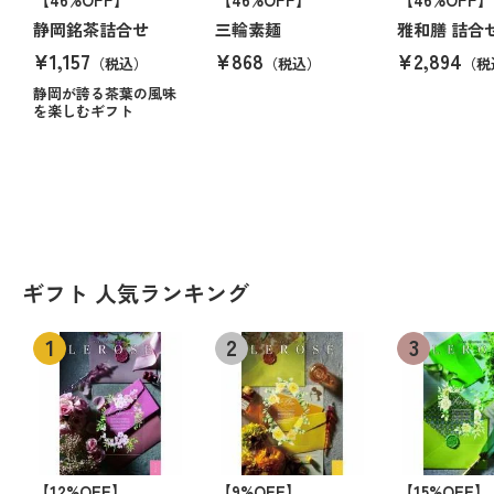
静岡銘茶詰合せ
三輪素麺
雅和膳 詰合
¥1,157
¥868
¥2,894
（税込）
（税込）
（税
静岡が誇る茶葉の風味
を楽しむギフト
ギフト 人気ランキング
【12%OFF】
【9%OFF】
【15%OFF】