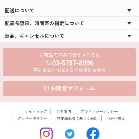
配送について
配達希望日、時間帯の指定について
返品、キャンセルについて
お電話でのお問合せはこちら
03-5787-8996
call
平日10:00～17:00 ※土日祝日お休み
お問合せフォーム
mail
サイトマップ
会社案内
プライバシーポリシー
クッキーポリシー
特定商取引に基づく表記
TOPへ戻る