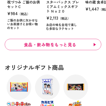
祝づつみ ご飯のお供
スターバックス プレ
味の蔵 食卓
セットＣ
ミアムミックスギフ
¥1,447
（税
ト Ｎｏ２０
¥984
（税込）
¥2,113
（税込）
ご飯のお供に欠かせな
いお茶漬けとお吸い物
お店の味を自宅で楽し
のセット
む多彩なラテセット
食品・飲み物をもっと見る
オリジナルギフト商品