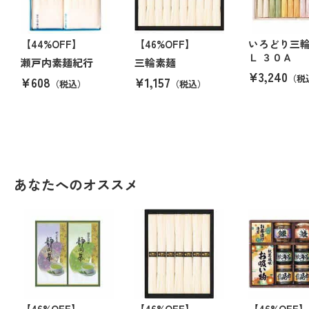
【44%OFF】
【46%OFF】
いろどり三輪
Ｌ ３０Ａ
瀬戸内素麺紀行
三輪素麺
¥3,240
（税
¥608
¥1,157
（税込）
（税込）
あなたへのオススメ
【46%OFF】
【46%OFF】
【46%OFF】