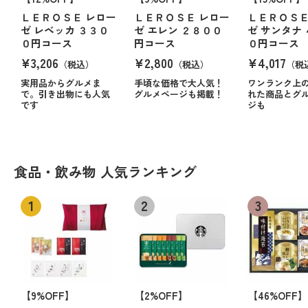
ＬＥＲＯＳＥ レロー
ＬＥＲＯＳＥ レロー
ＬＥＲＯＳＥ
ゼ レベッカ ３３０
ゼ エレン ２８００
ゼ サンタナ
０円コース
円コース
０円コース
¥3,206
¥2,800
¥4,017
（税込）
（税込）
（税
実用品からグルメま
手頃な価格で大人気！
ワンランク上
で。引き出物にも人気
グルメページも掲載！
れた商品とグ
です
ジも
食品・飲み物 人気ランキング
【9%OFF】
【2%OFF】
【46%OFF】