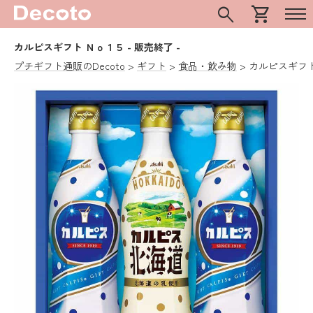
search
shopping_cart
カルピスギフト Ｎｏ１５
- 販売終了 -
プチギフト通販のDecoto
ギフト
食品・飲み物
カルピスギフ