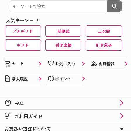
search
人気キーワード
プチギフト
結婚式
二次会
ギフト
引き出物
引き菓子
manage_accounts
shopping_cart
favorite
会員情報
カート
お気に入り
description
savings
購入履歴
ポイント
help
FAQ
tips_and_updates
ご利用ガイド
お支払い方法について