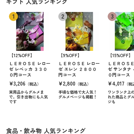
ギフト 人気ランキング
【12%OFF】
【9%OFF】
【15%OFF】
ＬＥＲＯＳＥ レロー
ＬＥＲＯＳＥ レロー
ＬＥＲＯＳＥ
ゼ レベッカ ３３０
ゼ エレン ２８００
ゼ サンタナ
０円コース
円コース
０円コース
¥3,206
¥2,800
¥4,017
（税込）
（税込）
（税
実用品からグルメま
手頃な価格で大人気！
ワンランク上
で。引き出物にも人気
グルメページも掲載！
れた商品とグ
です
ジも
食品・飲み物 人気ランキング