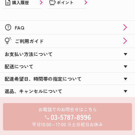
description
savings
購入履歴
ポイント
help
FAQ
tips_and_updates
ご利用ガイド
お支払い方法について
配送について
配達希望日、時間帯の指定について
返品、キャンセルについて
お電話でのお問合せはこちら
03-5787-8996
call
平日10:00～17:00 ※土日祝日お休み