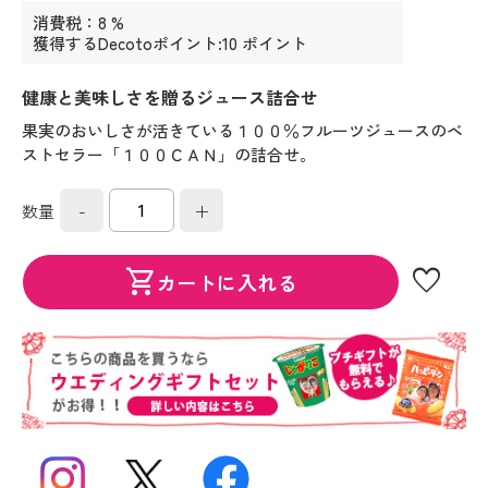
消費税：8 %
獲得するDecotoポイント:10 ポイント
健康と美味しさを贈るジュース詰合せ
果実のおいしさが活きている１００％フルーツジュースのベ
ストセラー「１００ＣＡＮ」の詰合せ。
-
+
数量
favorite
shopping_cart
カートに入れる