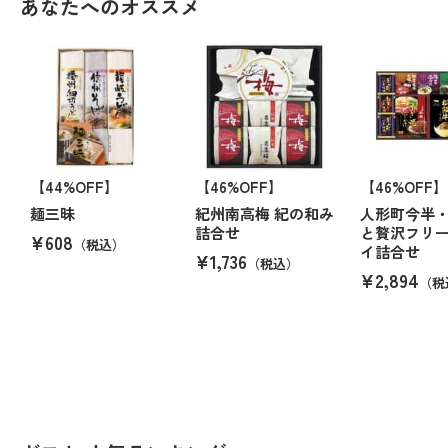
あなたへのオススメ
【44%OFF】
【46%OFF】
【46%OFF】
麺三昧
紀州南高梅 紀の和み
人形町今半
詰合せ
と贅沢フリ
¥608
（税込）
イ詰合せ
¥1,736
（税込）
¥2,894
（税