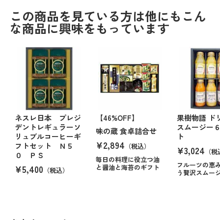
この商品を見ている方は他にもこん
な商品に興味をもっています
ネスレ日本 プレジ
【46%OFF】
果樹物語 ド
デントレギュラーソ
スムージー
味の蔵 食卓詰合せ
リュブルコーヒーギ
ト
¥2,894
フトセット Ｎ５
（税込）
¥3,024
（税
０ ＰＳ
毎日の料理に役立つ油
フルーツの恵
¥5,400
と醤油と海苔のギフト
（税込）
う贅沢スムー