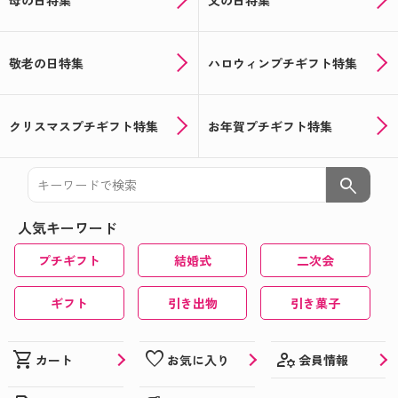
敬老の日特集
ハロウィンプチギフト特集
クリスマスプチギフト特集
お年賀プチギフト特集
search
人気キーワード
プチギフト
結婚式
二次会
ギフト
引き出物
引き菓子
manage_accounts
shopping_cart
favorite
会員情報
カート
お気に入り