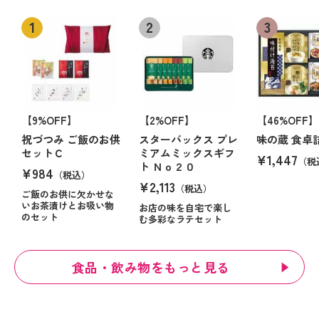
【9%OFF】
【2%OFF】
【46%OFF】
祝づつみ ご飯のお供
スターバックス プレ
味の蔵 食卓
セットＣ
ミアムミックスギフ
¥1,447
（税
ト Ｎｏ２０
¥984
（税込）
¥2,113
（税込）
ご飯のお供に欠かせな
いお茶漬けとお吸い物
お店の味を自宅で楽し
のセット
む多彩なラテセット
食品・飲み物をもっと見る