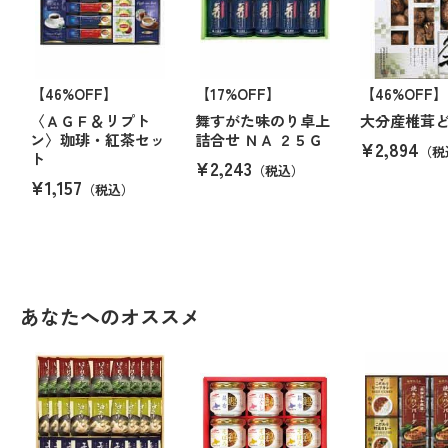
【46%OFF】
【17%OFF】
【46%OFF】
〈ＡＧＦ＆リプト
舞すがた味のり卓上
大分産椎茸
ン〉珈琲・紅茶セッ
詰合せ ＮＡ ２５Ｇ
¥2,894
（税
ト
¥2,243
（税込）
¥1,157
（税込）
あなたへのオススメ