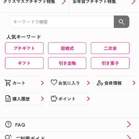
クリスマスプチギフト特集
お年賀プチギフト特集
search
人気キーワード
プチギフト
結婚式
二次会
ギフト
引き出物
引き菓子
manage_accounts
shopping_cart
favorite
会員情報
カート
お気に入り
description
savings
購入履歴
ポイント
help
FAQ
tips_and_updates
ご利用ガイド