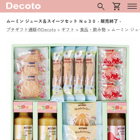
search
shopping_cart
ムーミン ジュース＆スイーツセット Ｎｏ３０
- 販売終了 -
プチギフト通販のDecoto
ギフト
食品・飲み物
ムーミン ジュ