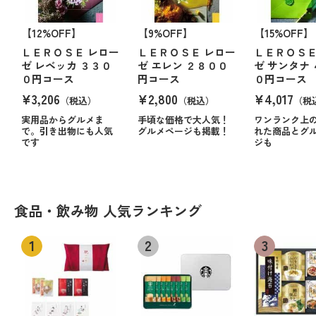
【12%OFF】
【9%OFF】
【15%OFF】
ＬＥＲＯＳＥ レロー
ＬＥＲＯＳＥ レロー
ＬＥＲＯＳＥ
ゼ レベッカ ３３０
ゼ エレン ２８００
ゼ サンタナ
０円コース
円コース
０円コース
¥3,206
¥2,800
¥4,017
（税込）
（税込）
（税
実用品からグルメま
手頃な価格で大人気！
ワンランク上
で。引き出物にも人気
グルメページも掲載！
れた商品とグ
です
ジも
食品・飲み物 人気ランキング