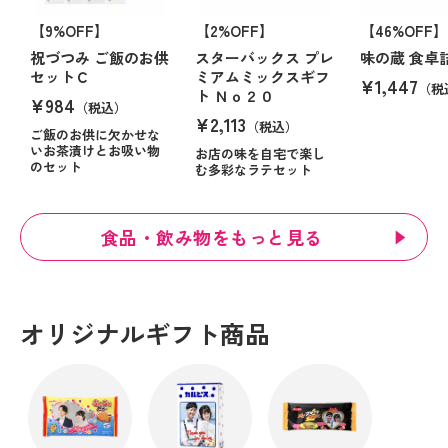
【9%OFF】
【2%OFF】
【46%OFF】
祝づつみ ご飯のお供
スターバックス プレ
味の蔵 食卓
セットＣ
ミアムミックスギフ
¥1,447
（税
ト Ｎｏ２０
¥984
（税込）
¥2,113
（税込）
ご飯のお供に欠かせな
いお茶漬けとお吸い物
お店の味を自宅で楽し
のセット
む多彩なラテセット
食品・飲み物をもっと見る
オリジナルギフト商品