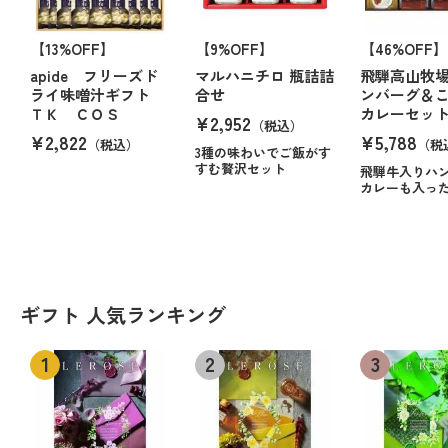
【13%OFF】
【9%OFF】
【46%OFF】
apide フリーズド
マルハニチロ 瓶詰詰
飛騨高山牧場
ライ味噌汁ギフト
合せ
ンバーグ＆
ＴＫ ＣＯＳ
カレーセッ
¥2,952
（税込）
¥2,822
¥5,788
（税込）
（税
3種の味わいでご飯がす
すむ贅沢セット
飛騨牛入りハ
カレーも入っ
ギフト 人気ランキング