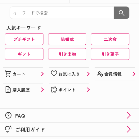
search
人気キーワード
プチギフト
結婚式
二次会
ギフト
引き出物
引き菓子
manage_accounts
shopping_cart
favorite
会員情報
カート
お気に入り
description
savings
購入履歴
ポイント
help
FAQ
tips_and_updates
ご利用ガイド