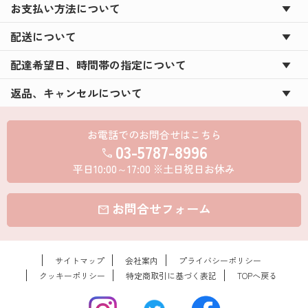
お支払い方法について
配送について
配達希望日、時間帯の指定について
返品、キャンセルについて
お電話でのお問合せはこちら
03-5787-8996
call
平日10:00～17:00 ※土日祝日お休み
お問合せフォーム
mail
サイトマップ
会社案内
プライバシーポリシー
クッキーポリシー
特定商取引に基づく表記
TOPへ戻る