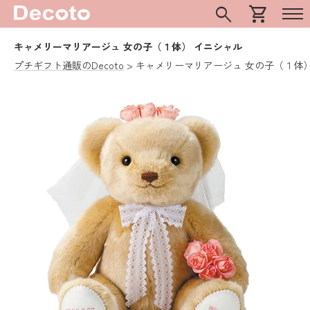
search
shopping_cart
キャメリーマリアージュ 女の子（１体） イニシャル
プチギフト通販のDecoto
キャメリーマリアージュ 女の子（１体）