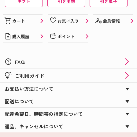
ギフト
引き出物
引き菓子
manage_accounts
shopping_cart
favorite
会員情報
カート
お気に入り
description
savings
購入履歴
ポイント
help
FAQ
tips_and_updates
ご利用ガイド
お支払い方法について
配送について
配達希望日、時間帯の指定について
返品、キャンセルについて