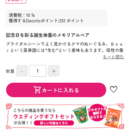
消費税：10 %
獲得するDecotoポイント:232 ポイント
記念日を彩る誕生体重のメモリアルベア
ブライダルシーンでよく見かけるクマのぬいぐるみ。Ｂｅａ
ｒという英単語には”生む”という意味もあります。母性の象
徴とされるクマのぬいぐるみをあなたの生まれた時の体重で
もっと読む
作り、佳き日の記念としてご両親に贈るウェイトベアをご紹
介いたします。
-
+
数量
favorite
shopping_cart
カートに入れる