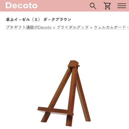
search
shopping_cart
卓上イ－ゼル（Ｓ） ダ－クブラウン
プチギフト通販のDecoto
ブライダルグッズ
ウェルカムボード