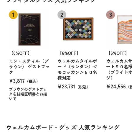
【6%OFF】
【6%OFF】
【6%OFF】
モン・スティル（ブ
ウェルカムタイルボ
ウェルカム
ラウン） ゲストブッ
ード（ランタン）＜
ート５０名
ク
モロッカン＞５０名
（ブライト
様対応
ジ）
¥3,817
（税込）
¥23,731
¥24,556
（税込）
（
ブラウンのゲストブッ
クを結婚証明書とお揃
いで
ウェルカムボード・グッズ 人気ランキング