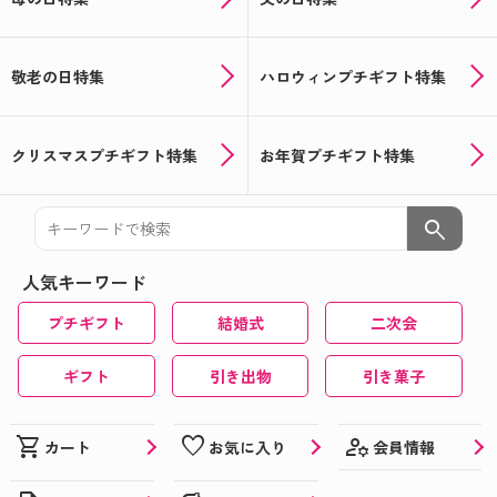
敬老の日特集
ハロウィンプチギフト特集
クリスマスプチギフト特集
お年賀プチギフト特集
search
人気キーワード
プチギフト
結婚式
二次会
ギフト
引き出物
引き菓子
manage_accounts
shopping_cart
favorite
会員情報
カート
お気に入り