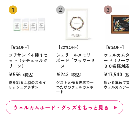
【6%OFF】
【22%OFF】
【6%OFF】
プチサンド４種１セ
シェリールメモリー
ウェルカム
ット（ナチュラルグ
ボード「フラワーリ
ード（リーブ
リーン）
ース」
３０名様対
¥556
¥243
¥17,540
（税込）
（税込）
（
愛を彩る４種のスタイ
ゲストと作る世界で一
想いを集めて
リッシュプチサン
つだけのウェルカムボ
ウェルカムア
ード
ウェルカムボード・グッズをもっと見る