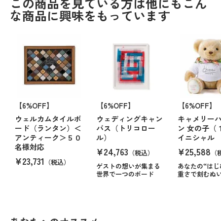
この商品を見ている方は他にもこん
な商品に興味をもっています
【6%OFF】
【6%OFF】
【6%OFF】
ウェルカムタイルボ
ウェディングキャン
キャメリー
ード（ランタン）＜
バス（トリコロー
ン 女の子（
アンティーク＞５０
ル）
イニシャル
名様対応
¥24,763
¥25,588
（税込）
（
¥23,731
（税込）
ゲストの想いが集まる
あなたの“はじ
世界で一つのボード
重さで刻むぬ