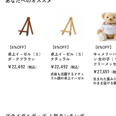
あなたへのオススメ
【6%OFF】
【6%OFF】
【6%OFF】
卓上イ－ゼル（Ｓ）
卓上イ－ゼル（Ｓ）
キャメリー
ダ－クブラウン
ナチュラル
ン 女の子（
フリーメッ
¥22,492
¥22,492
（税込）
（税込）
¥27,651
（税
式後も活躍するナチュ
ラル調の卓上イーゼル
生まれた重み
のまま届ける
ブライダルグッズ 人気ランキング