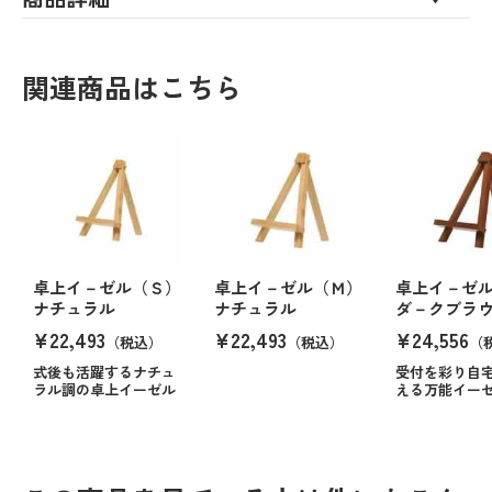
関連商品はこちら
卓上イ－ゼル（Ｓ）
卓上イ－ゼル（Ｍ）
卓上イ－ゼ
ナチュラル
ナチュラル
ダ－クブラ
¥22,493
¥22,493
¥24,556
（税込）
（税込）
（
式後も活躍するナチュ
受付を彩り自
ラル調の卓上イーゼル
える万能イー