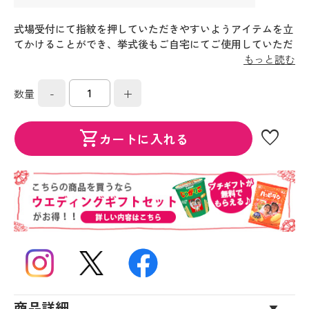
式場受付にて指紋を押していただきやすいようアイテムを立
てかけることができ、挙式後もご自宅にてご使用していただ
ける卓上イーゼル
もっと読む
-
+
数量
favorite
shopping_cart
カートに入れる
商品詳細