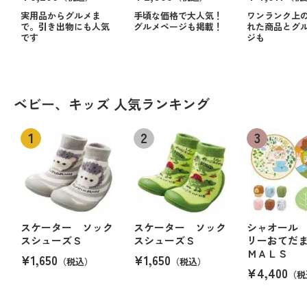
実用品からグルメま
手頃な価格で大人気！
ワンランク上
で。引き出物にも人気
グルメページも掲載！
れた商品とグ
です
ジも
ベビー、キッズ 人気ランキング
スケーター ソック
スケーター ソック
シャオール
スシューズＳ
スシューズＳ
リーおてだ
ＭＡＬＳ
¥1,650
¥1,650
（税込）
（税込）
¥4,400
（税