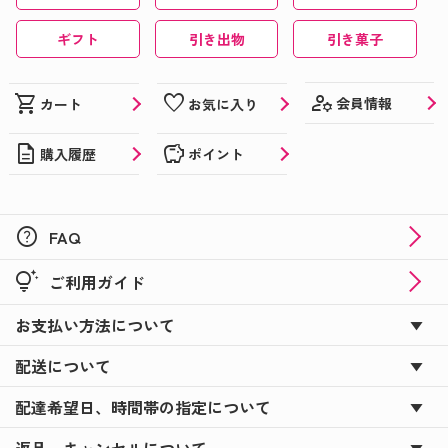
ギフト
引き出物
引き菓子
manage_accounts
shopping_cart
favorite
会員情報
カート
お気に入り
description
savings
購入履歴
ポイント
help
FAQ
tips_and_updates
ご利用ガイド
お支払い方法について
配送について
配達希望日、時間帯の指定について
返品、キャンセルについて