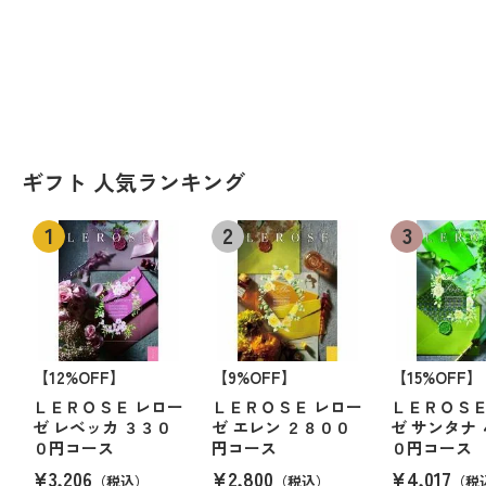
ギフト 人気ランキング
【12%OFF】
【9%OFF】
【15%OFF】
ＬＥＲＯＳＥ レロー
ＬＥＲＯＳＥ レロー
ＬＥＲＯＳＥ
ゼ レベッカ ３３０
ゼ エレン ２８００
ゼ サンタナ
０円コース
円コース
０円コース
¥3,206
¥2,800
¥4,017
（税込）
（税込）
（税