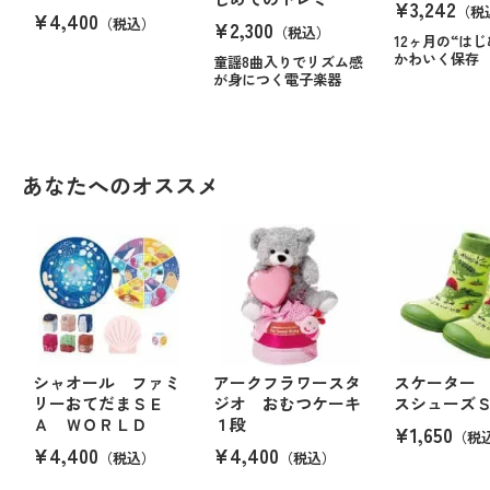
¥3,242
（税
¥4,400
（税込）
¥2,300
（税込）
12ヶ月の“はじ
かわいく保存
童謡8曲入りでリズム感
が身につく電子楽器
あなたへのオススメ
シャオール ファミ
アークフラワースタ
スケーター
リーおてだまＳＥ
ジオ おむつケーキ
スシューズ
Ａ ＷＯＲＬＤ
１段
¥1,650
（税
¥4,400
¥4,400
（税込）
（税込）