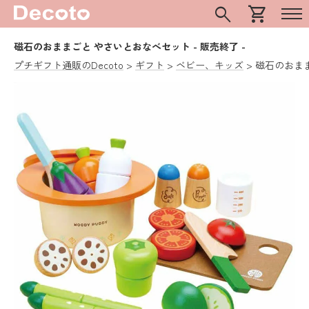
search
shopping_cart
磁石のおままごと やさいとおなべセット
- 販売終了 -
プチギフト通販のDecoto
ギフト
ベビー、キッズ
磁石のおま