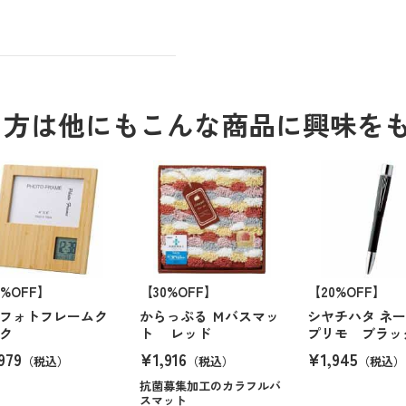
る方は他にもこんな商品に興味を
8%OFF】
【30%OFF】
【20%OFF】
フォトフレームク
からっぷる Ｍバスマッ
シヤチハタ ネ
ク
ト レッド
プリモ ブラッ
979
¥1,916
¥1,945
（税込）
（税込）
（税込）
抗菌募集加工のカラフルバ
スマット