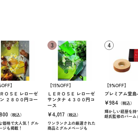
%OFF】
【15%OFF】
【9%OFF】
ＲＯＳＥ レローゼ
ＬＥＲＯＳＥ レローゼ
プレミアム堂島
ン ２８００円コー
サンタナ ４３００円コ
¥984
（税込）
ース
輝かしい経歴を持
800
¥4,017
（税込）
（税込）
朗氏監修のバーム
な価格で大人気！グル
ワンランク上の厳選された
ージも掲載！
商品とグルメページも