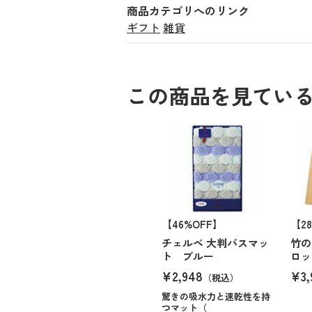
商品カテゴリへのリンク
ギフト
雑貨
この商品を見てい
【46%OFF】
【2
チェルベ 大判バスマッ
竹の
ト ブルー
ロッ
¥2,948
¥3,
（税込）
驚きの吸水力と速乾性を持
つマット（