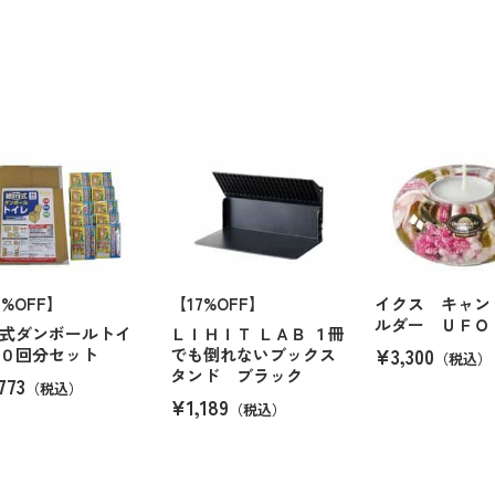
4%OFF】
【17%OFF】
イクス キャン
ルダー ＵＦＯ
式ダンボールトイ
ＬＩＨＩＴ ＬＡＢ １冊
¥3,300
０回分セット
でも倒れないブックス
（税込）
タンド ブラック
773
（税込）
¥1,189
（税込）