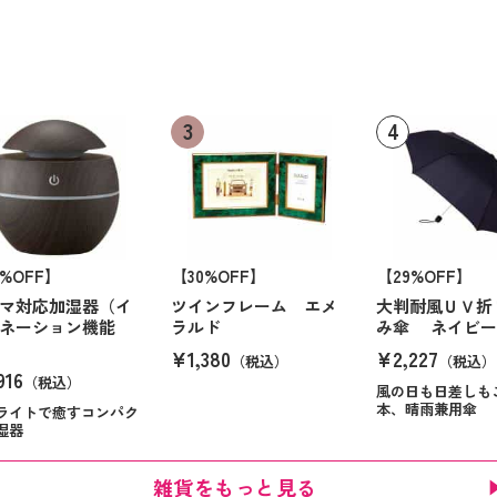
0%OFF】
【30%OFF】
【29%OFF】
マ対応加湿器（イ
ツインフレーム エメ
大判耐風ＵＶ折
ネーション機能
ラルド
み傘 ネイビ
¥1,380
¥2,227
（税込）
（税込）
916
（税込）
風の日も日差しも
本、晴雨兼用傘
ライトで癒すコンパク
湿器
雑貨をもっと見る