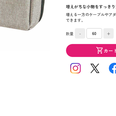
増えがちな小物をすっきり
増える一方のケーブルやア
できます。
-
+
数量
shopping_cart
カー