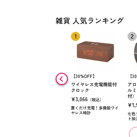
雑貨 人気ランキング
【30%OFF】
【3
ワイヤレス充電機能付
アロ
クロック
ルミ
付）
¥3,066
（税込）
¥1,
置くだけ充電！多機能ワイ
ヤレス時計
七色
ト加