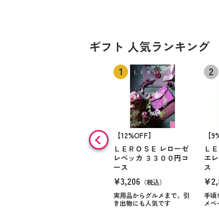
ギフト 人気ランキング
【12%OFF】
【9
ＬＥＲＯＳＥ レローゼ
ＬＥ
レベッカ ３３００円コ
エレ
ース
ス
¥3,206
¥2,
（税込）
実用品からグルメまで。引
手頃
き出物にも人気です
メペ