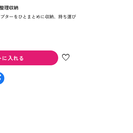
整理収納
ダプターをひとまとめに収納、持ち運び
favorite
トに入れる