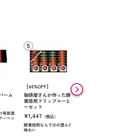
【46%OFF】
【9%OFF】
バーム
珈琲屋さんが作った酵
アラン・ド・パリ ショ
素焙煎ドリップコーヒ
コラオランジュ
ーセット
¥984
（税込）
つ有田逸
¥1,447
（税込）
クーヘン
ハンサムに仕立てたボック
スに甘いお菓子を
酵素焙煎ならではの澄んだ
味わい