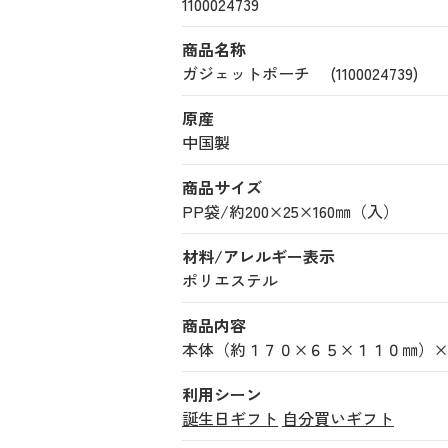
1100024739
商品名称
ガジェットポーチ (1100024739)
原産
中国製
商品サイズ
PP袋/約200×25×160㎜（入）
材料/アレルギー表示
ポリエステル
商品内容
本体（約１７０×６５×１１０㎜）
利用シーン
誕生日ギフト
自分買いギフト