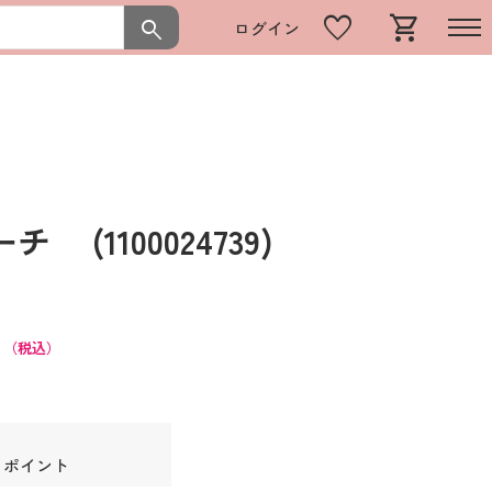
favorite
shopping_cart
search
ログイン
(1100024739)
）
0
（税込）
4 ポイント