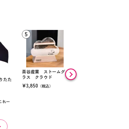
茶谷産業 ストームグ
【36%OFF】
ラス クラウド
りたた
ボジョルナ 珪藻土バス
¥3,850
ー
マットＳ
（税込）
¥3,537
（税込）
これ一
通気◎ 清潔◎ 毎日さらさ
ら足元へ