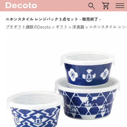
search
shopping_cart
ニホンスタイル レンジパック３点セット
- 販売終了 -
プチギフト通販のDecoto
ギフト
洋食器
ニホンスタイル レ