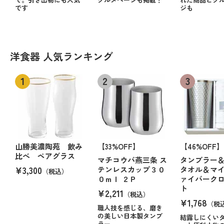
です
ジも
洋食器 人気ランキング
山勝美濃陶苑 飲み
【33%OFF】
【46%OFF】
比べ ペアグラス
マチコウバ燕三条 ス
タンブラー
¥3,300
テンレスカップ３０
タオル＆マ
（税込）
０ｍｌ ２Ｐ
ァイバーク
ト
¥2,211
（税込）
¥1,768
（税
職人技を感じる、磨き
の美しい日本製タンブ
結露しにくい
ラー