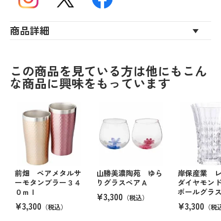
商品詳細
この商品を見ている方は他にもこん
な商品に興味をもっています
前畑 ペアメタルサ
山勝美濃陶苑 ゆら
岸保産業 
ーモタンブラー３４
りグラスペアＡ
ダイヤモン
０ｍｌ
ボールグラ
¥3,300
（税込）
¥3,300
¥3,300
（税込）
（税