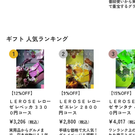
普段使いから
で重宝するグ
ギフト 人気ランキング
【12%OFF】
【9%OFF】
【15%OFF】
ＬＥＲＯＳＥ レロー
ＬＥＲＯＳＥ レロー
ＬＥＲＯＳＥ
ゼ レベッカ ３３０
ゼ エレン ２８００
ゼ サンタナ
０円コース
円コース
０円コース
¥3,206
¥2,800
¥4,017
（税込）
（税込）
（税
実用品からグルメま
手頃な価格で大人気！
ワンランク上
で。引き出物にも人気
グルメページも掲載！
れた商品とグ