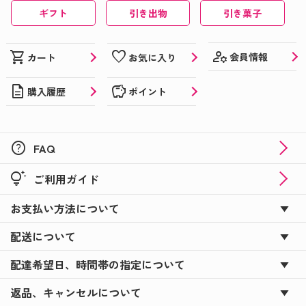
ギフト
引き出物
引き菓子
manage_accounts
shopping_cart
favorite
会員情報
カート
お気に入り
description
savings
購入履歴
ポイント
help
FAQ
tips_and_updates
ご利用ガイド
お支払い方法について
配送について
配達希望日、時間帯の指定について
返品、キャンセルについて