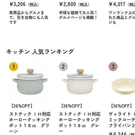
¥3,206
¥2,800
¥4,017
（税込）
（税込）
（税
実用品からグルメま
手頃な価格で大人気！
ワンランク上
で。引き出物にも人気
グルメページも掲載！
れた商品とグ
です
ジも
キッチン 人気ランキング
【36%OFF】
【36%OFF】
【36%OFF】
ストクック ＩＨ対応
ストクック ＩＨ対応
ヴェライト 
ホーロークッキング
ホーロークッキング
ミックコー
ポット１８㎝ グリ
ポット１８㎝ グレ
フライパン
ーン
ー
¥4,246
（税