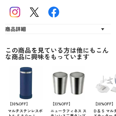
商品詳細
この商品を見ている方は他にもこん
な商品に興味をもっています
【30%OFF】
【33%OFF】
【30%OFF】
マルチステンレスボ
ニューラフィネス ス
Ｄ＆Ｓ マル
トル ５８０ｍｌ
テンレス二重タンブ
ドカッター 