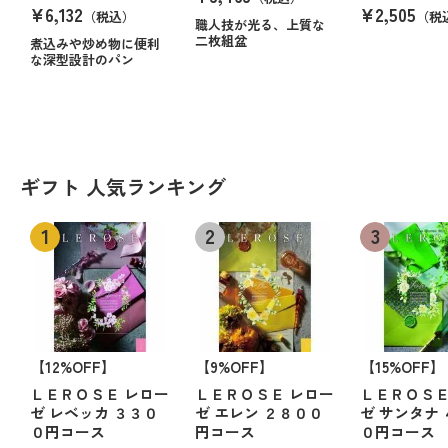
¥6,132
¥2,505
（税込）
（税
職人技が光る、上質な
二枚組盆
煮込みや炒め物に便利
な深型設計のパン
ギフト 人気ランキング
【12%OFF】
【9%OFF】
【15%OFF】
ＬＥＲＯＳＥ レロー
ＬＥＲＯＳＥ レロー
ＬＥＲＯＳＥ
ゼ レベッカ ３３０
ゼ エレン ２８００
ゼ サンタナ
０円コース
円コース
０円コース