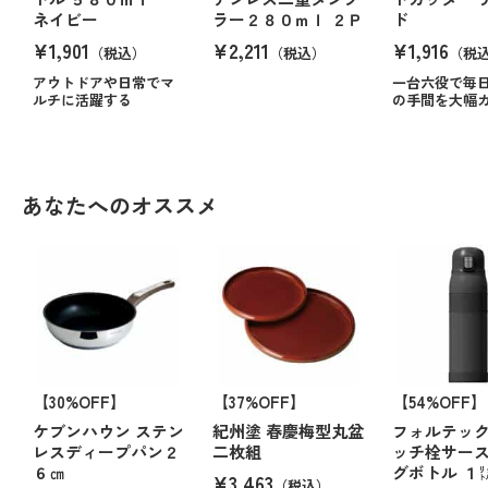
ネイビー
ラー２８０ｍｌ ２Ｐ
ド
¥1,901
¥2,211
¥1,916
（税込）
（税込）
（税
アウトドアや日常でマ
一台六役で毎
ルチに活躍する
の手間を大幅
あなたへのオススメ
【30%OFF】
【37%OFF】
【54%OFF】
ケブンハウン ステン
紀州塗 春慶梅型丸盆
フォルテック
レスディープパン２
二枚組
ッチ栓サー
６㎝
グボトル １
¥3,463
（税込）