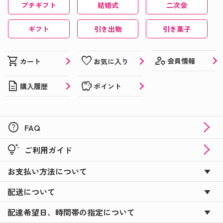
プチギフト
結婚式
二次会
ギフト
引き出物
引き菓子
manage_accounts
shopping_cart
favorite
会員情報
カート
お気に入り
description
savings
購入履歴
ポイント
help
FAQ
tips_and_updates
ご利用ガイド
お支払い方法について
配送について
配達希望日、時間帯の指定について