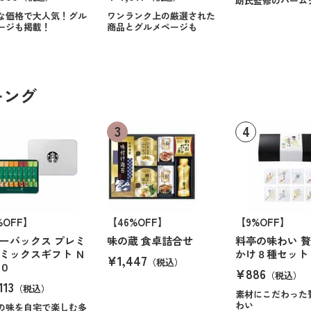
朗氏監修のバーム
な価格で大人気！グル
ワンランク上の厳選された
ージも掲載！
商品とグルメページも
キング
%OFF】
【46%OFF】
【9%OFF】
ーバックス プレミ
味の蔵 食卓詰合せ
料亭の味わい 
ミックスギフト Ｎ
かけ８種セット
¥1,447
（税込）
０
¥886
（税込）
113
（税込）
素材にこだわった
わい
の味を自宅で楽しむ多