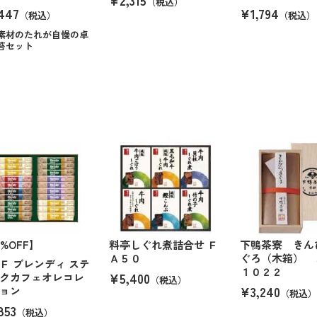
¥2,315
（税込）
447
¥1,794
（税込）
（税込）
素材のたれが自慢の卓
苔セット
4%OFF】
料亭しぐれ煮詰合せ Ｆ
下鴨茶寮 きん
Ａ５０
ぐろ（木箱） 
Ｆ ブレンディ ステ
１０２２
¥5,400
クカフェオレコレ
（税込）
¥3,240
ョン
（税込）
853
（税込）