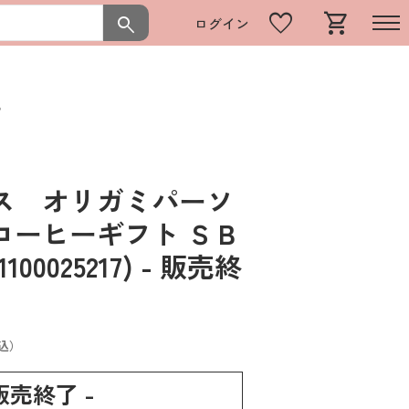
favorite
shopping_cart
search
ログイン
Ｂ
ス オリガミパーソ
コーヒーギフト ＳＢ
0025217)
- 販売終
込）
 販売終了 -