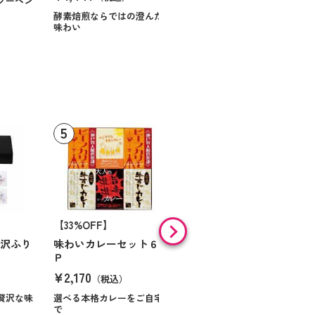
クーヘン
ハンサムに仕立てたボック
スに甘いお菓子を
酵素焙煎ならではの澄んだ
味わい
【33%OFF】
【9%OFF】
贅沢ふり
味わいカレーセット６
味の素 「クノールＲ」
Ｐ
スープ＆コーヒーギフ
ト Ｎｏ１０
¥2,170
（税込）
¥984
（税込）
贅沢な味
選べる本格カレーをご自宅
で
ほっとくつろぐ時間を届け