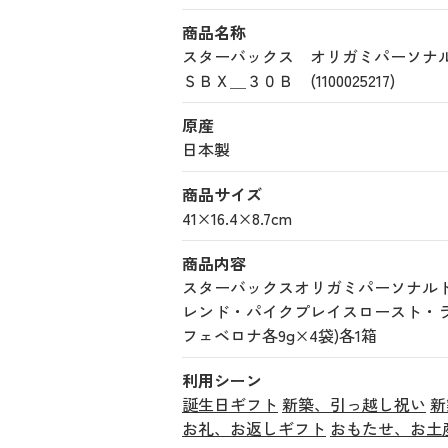
商品名称
スターバックス オリガミパーソナ
ＳＢＸ＿３０Ｂ (1100025217)
原産
日本製
商品サイズ
41×16.4×8.7cm
商品内容
スターバックスオリガミパーソナル
レンド・パイクプレイスロースト・
フェベロナ各9g×4袋)各1箱
利用シーン
誕生日ギフト
新築、引っ越し祝い
新
お礼、お返しギフト
おもたせ、お土