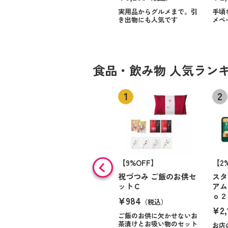
実用品からグルメまで。引
手頃
き出物にも人気です
メペ
食品・飲み物 人気ラン
【9%OFF】
【2
祝づつみ ご飯のお供セ
スタ
ットＣ
アム
ｏ２
¥984
（税込）
¥2,
ご飯のお供に欠かせないお
茶漬けとお吸い物のセット
お店