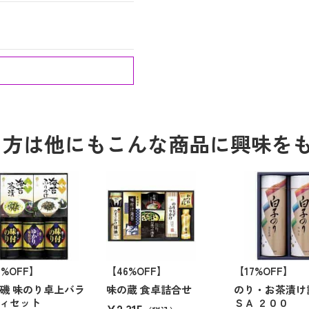
る方は他にもこんな商品に興味を
6%OFF】
【46%OFF】
【17%OFF】
磯 味のり卓上バラ
味の蔵 食卓詰合せ
のり・お茶漬け
ィセット
ＳＡ ２００