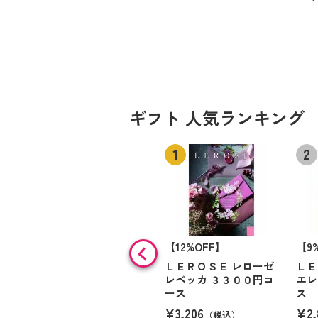
ギフト 人気ランキング
【12%OFF】
【9
ＬＥＲＯＳＥ レローゼ
ＬＥ
レベッカ ３３００円コ
エレ
ース
ス
¥3,206
¥2,
（税込）