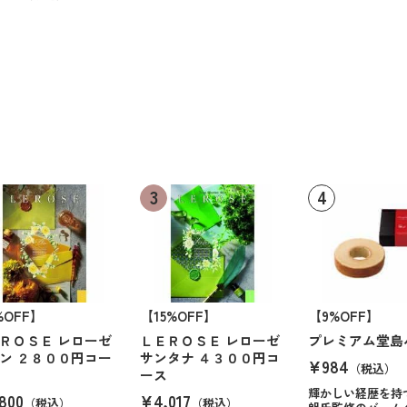
%OFF】
【15%OFF】
【9%OFF】
ＲＯＳＥ レローゼ
ＬＥＲＯＳＥ レローゼ
プレミアム堂島
ン ２８００円コー
サンタナ ４３００円コ
¥984
（税込）
ース
輝かしい経歴を持
800
¥4,017
（税込）
（税込）