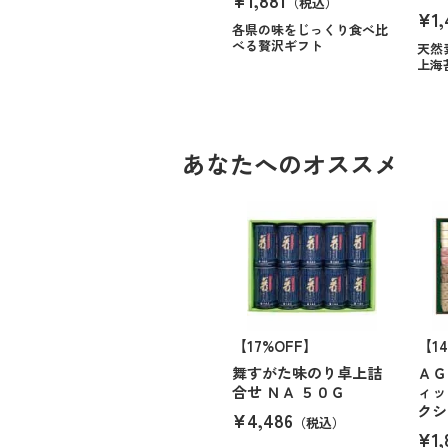
¥1,881
（税込）
¥1,
各県の味をじっくり食べ比
べる贅沢ギフト
天然
上海
あなたへのオススメ
【17%OFF】
【1
舞すがた味のり卓上詰
ＡＧ
合せ ＮＡ ５０Ｇ
ィッ
クシ
¥4,486
（税込）
¥1,