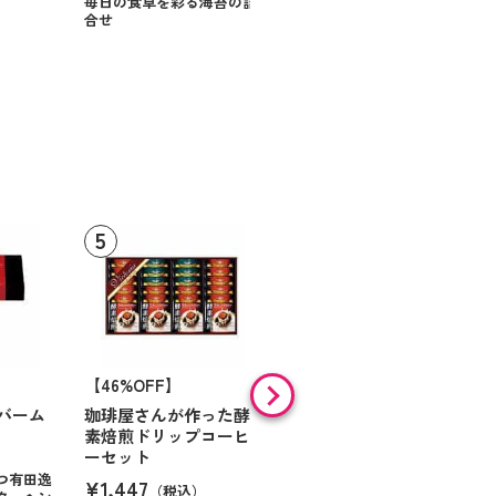
毎日の食卓を彩る海苔の詰
合せ
【46%OFF】
【9%OFF】
バーム
珈琲屋さんが作った酵
アラン・ド・パリ ショ
素焙煎ドリップコーヒ
コラオランジュ
ーセット
¥984
（税込）
つ有田逸
¥1,447
（税込）