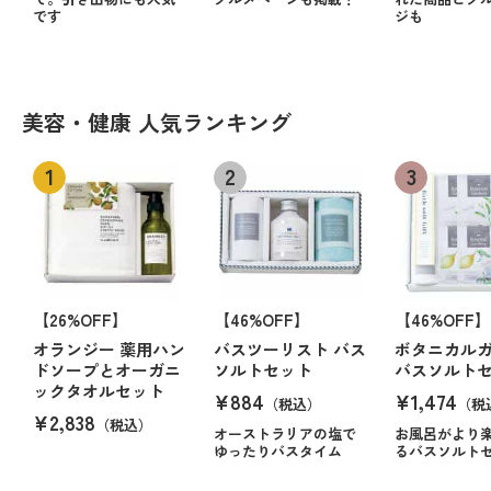
です
ジも
美容・健康 人気ランキング
【26%OFF】
【46%OFF】
【46%OFF】
オランジー 薬用ハン
バスツーリスト バス
ボタニカル
ドソープとオーガニ
ソルトセット
バスソルト
ックタオルセット
¥884
¥1,474
（税込）
（税
¥2,838
（税込）
オーストラリアの塩で
お風呂がより
ゆったりバスタイム
るバスソルト