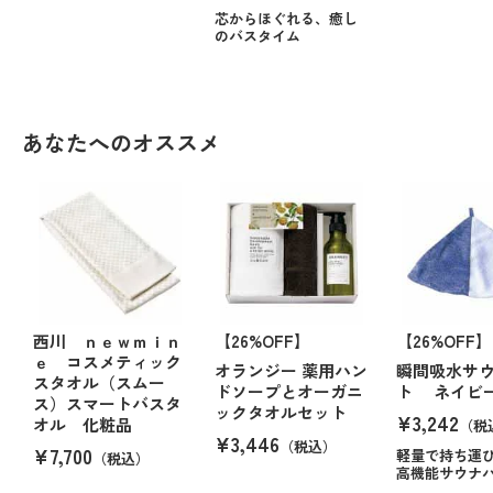
芯からほぐれる、癒し
のバスタイム
あなたへのオススメ
西川 ｎｅｗｍｉｎ
【26%OFF】
【26%OFF】
ｅ コスメティック
オランジー 薬用ハン
瞬間吸水サ
スタオル（スムー
ドソープとオーガニ
ト ネイ
ス）スマートバスタ
ックタオルセット
¥3,242
オル 化粧品
（税
¥3,446
（税込）
¥7,700
軽量で持ち運
（税込）
高機能サウナ