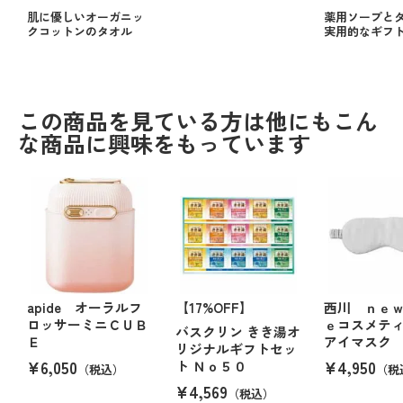
肌に優しいオーガニッ
薬用ソープと
クコットンのタオル
実用的なギフ
この商品を見ている方は他にもこん
な商品に興味をもっています
apide オーラルフ
【17%OFF】
西川 ｎｅ
ロッサーミニＣＵＢ
ｅコスメテ
バスクリン きき湯オ
Ｅ
アイマスク
リジナルギフトセッ
¥6,050
¥4,950
ト Ｎｏ５０
（税込）
（税
¥4,569
（税込）