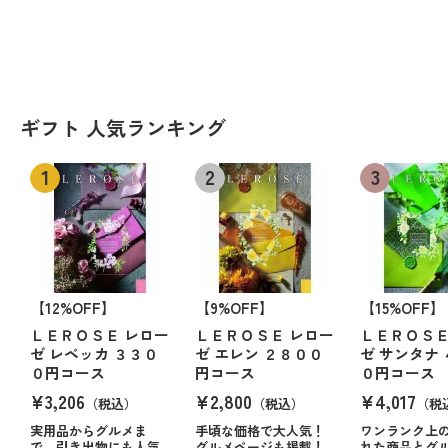
ギフト 人気ランキング
【12%OFF】
【9%OFF】
【15%OFF】
ＬＥＲＯＳＥ レロー
ＬＥＲＯＳＥ レロー
ＬＥＲＯＳＥ
ゼ レベッカ ３３０
ゼ エレン ２８００
ゼ サンタナ
０円コース
円コース
０円コース
¥3,206
¥2,800
¥4,017
（税込）
（税込）
（税
実用品からグルメま
手頃な価格で大人気！
ワンランク上
で。引き出物にも人気
グルメページも掲載！
れた商品とグ