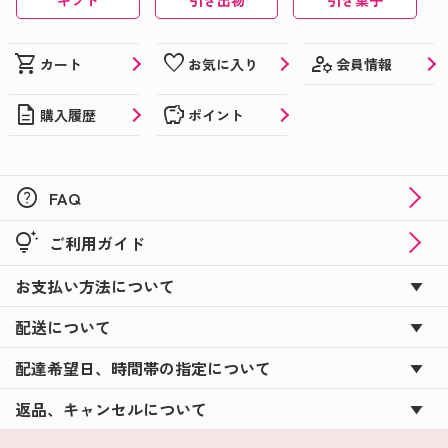
manage_accounts
shopping_cart
favorite
会員情報
カート
お気に入り
description
savings
購入履歴
ポイント
help
FAQ
tips_and_updates
ご利用ガイド
お支払い方法について
配送について
配達希望日、時間帯の指定について
返品、キャンセルについて