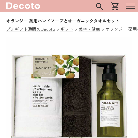
search
shopping_cart
オランジー 薬用ハンドソープとオーガニックタオルセット
プチギフト通販のDecoto
ギフト
美容・健康
オランジー 薬