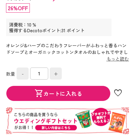
26%OFF
消費税：10 %
獲得するDecotoポイント:31 ポイント
オレンジ&ハーブのこだわりフレーバーがふわっと香るハン
ドソープとオーガニックコットンタオルのおしゃれでやさし
いギフトです。
もっと読む
-
+
数量
favorite
shopping_cart
カートに入れる