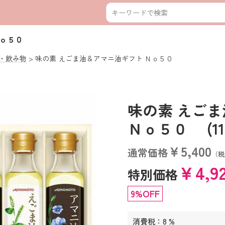
Ｎｏ５０
・飲み物
味の素 えごま油＆アマニ油ギフト Ｎｏ５０
味の素 えご
Ｎｏ５０ (1100
￥5,400
通常価格
（税
￥4,9
特別価格
9%OFF
消費税：8 %