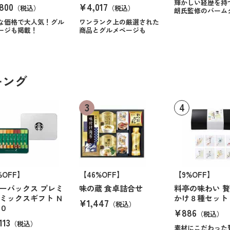
輝かしい経歴を持
800
¥4,017
（税込）
（税込）
朗氏監修のバーム
な価格で大人気！グル
ワンランク上の厳選された
ージも掲載！
商品とグルメページも
キング
%OFF】
【46%OFF】
【9%OFF】
ーバックス プレミ
味の蔵 食卓詰合せ
料亭の味わい 
ミックスギフト Ｎ
かけ８種セット
¥1,447
（税込）
０
¥886
（税込）
113
（税込）
素材にこだわった