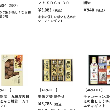
フト ＳＤＧｓ ３０
洲味
894
（税込）
¥3,083
¥940
（税込）
（税込）
のご飯が楽しくなる和
贈り物
未来に優しい想いを込めた
シーチキンギフト
0%OFF】
【46%OFF】
【46%OFF】
物産 九州産天日
美味之誉 詰合せ
キッコーマン塩
どんこ椎茸 ＡＴ
えめ生しょうゆ
¥5,788
（税込）
２０
エティギフト