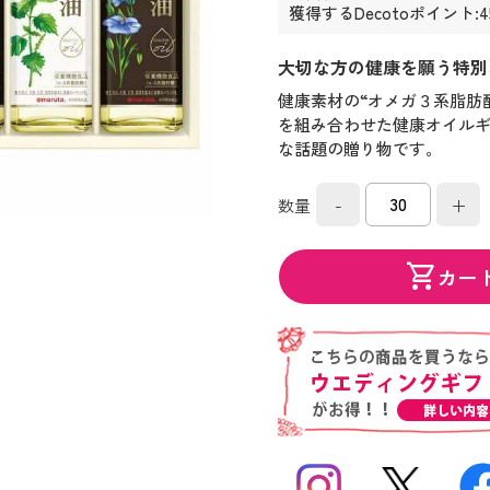
獲得するDecotoポイント:
大切な方の健康を願う特別
健康素材の“オメガ３系脂肪
を組み合わせた健康オイル
な話題の贈り物です。
-
+
数量
shopping_cart
カー