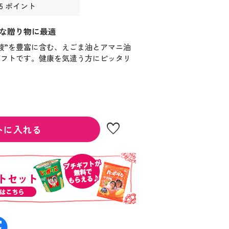
45 ポイント
な贈り物に最適
酸”を豊富に含む、えごま油とアマニ油
ギフトです。健康を気遣う方にピッタリ
favorite
トに入れる