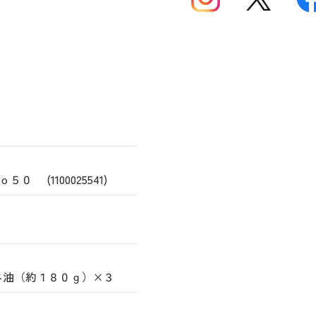
 (1100025541)
ニ油（約１８０ｇ）×３