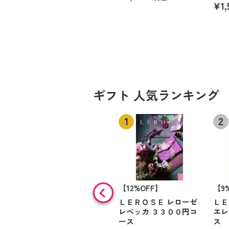
¥1,
ギフト 人気ランキング
【12%OFF】
【9
ＬＥＲＯＳＥ レローゼ
ＬＥ
レベッカ ３３００円コ
エレ
ース
ス