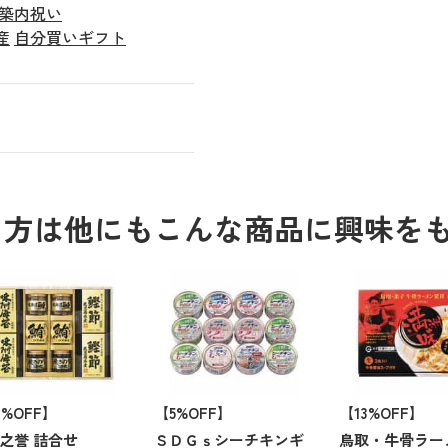
築内祝い
産
自分買いギフト
る方は他にもこんな商品に興味を
6%OFF】
【5%OFF】
【13%OFF】
之誉 詰合せ
ＳＤＧｓシーチキンギ
鳥取・牛骨ラー