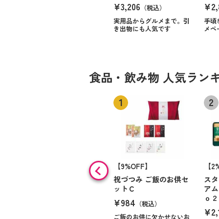
¥3,206
¥2,
（税込）
実用品からグルメまで。引
手頃
き出物にも人気です
メペ
食品・飲み物 人気ラン
【9%OFF】
【2
祝づつみ ご飯のお供セ
スタ
ットＣ
アム
ｏ２
¥984
（税込）
¥2,
ご飯のお供に欠かせないお