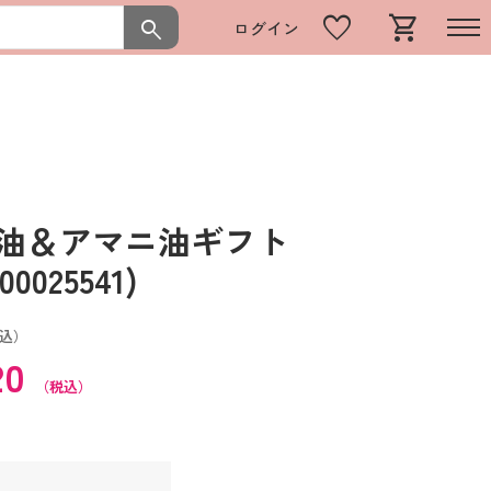
favorite
shopping_cart
search
ログイン
ま油＆アマニ油ギフト
025541)
込）
20
（税込）