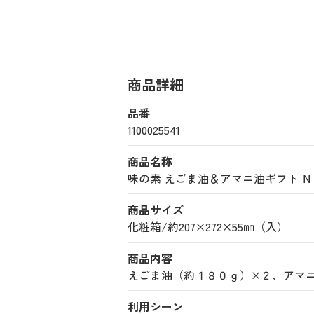
商品詳細
品番
1100025541
商品名称
味の素 えごま油＆アマニ油ギフト Ｎｏ５０
商品サイズ
化粧箱/約207×272×55㎜（入）
商品内容
えごま油（約１８０ｇ）×２、アマ
利用シーン