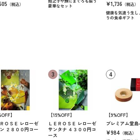
鱈之子や鰊にまぐろも揃う
505
¥1,736
（税込）
（税込）
豪華なセット
健康を気遣う生し
りの食卓ギフト
%OFF】
【15%OFF】
【9%OFF】
ＲＯＳＥ レローゼ
ＬＥＲＯＳＥ レローゼ
プレミアム堂島
ン ２８００円コー
サンタナ ４３００円コ
¥984
（税込）
ース