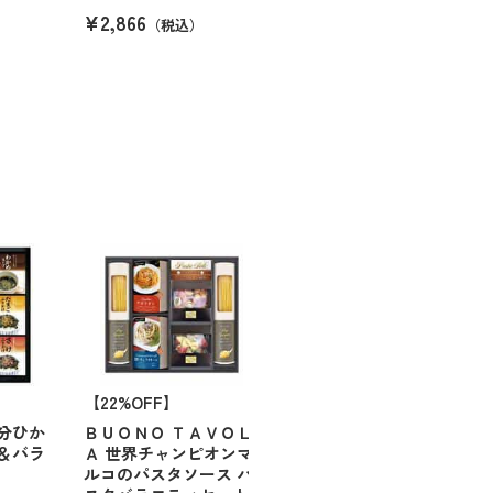
¥2,866
（税込）
【22%OFF】
分ひか
ＢＵＯＮＯ ＴＡＶＯＬ
＆バラ
Ａ 世界チャンピオンマ
ルコのパスタソース パ