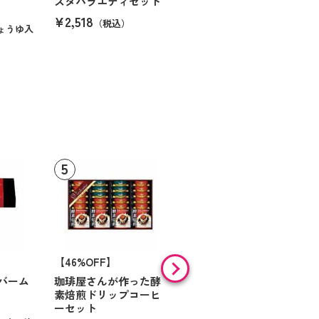
スタバラエティセット
¥2,518
（税込）
ょうゆ入
【46%OFF】
【9%OFF】
バーム
珈琲屋さんが作った酵
アラン・ド・パリ ショ
素焙煎ドリップコーヒ
コラオランジュ
ーセット
¥984
（税込）