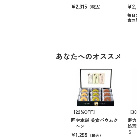
¥2,315
¥2,
（税込）
毎日
食の
あなたへのオススメ
【22%OFF】
【3
匠や本舗 美食バウムク
寿力
ーヘン
処理
Ｓ 
¥1,259
（税込）