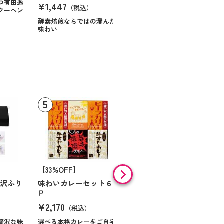
つ有田逸
¥1,447
（税込）
クーヘン
ハンサムに仕立てたボック
スに甘いお菓子を
酵素焙煎ならではの澄んだ
味わい
【33%OFF】
【9%OFF】
贅沢ふり
味わいカレーセット６
味の素 「クノールＲ」
Ｐ
スープ＆コーヒーギフ
ト Ｎｏ１０
¥2,170
（税込）
¥984
（税込）
贅沢な味
選べる本格カレーをご自宅