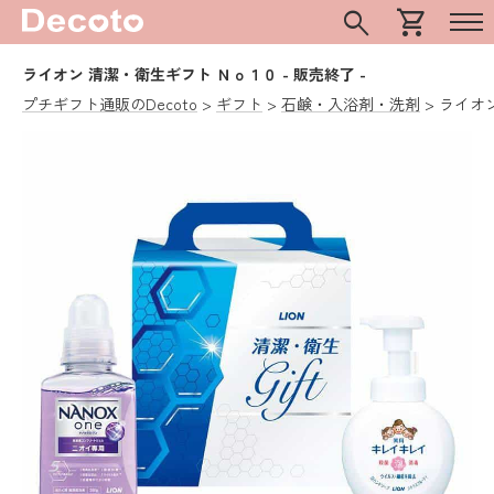
search
shopping_cart
ライオン 清潔・衛生ギフト Ｎｏ１０
- 販売終了 -
プチギフト通販のDecoto
ギフト
石鹸・入浴剤・洗剤
ライオ