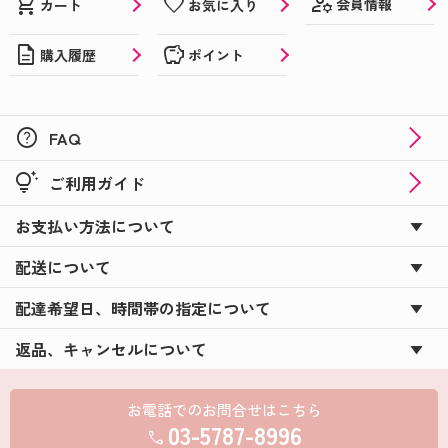
manage_accounts
shopping_cart
favorite
会員情報
カート
お気に入り
description
savings
購入履歴
ポイント
help
FAQ
tips_and_updates
ご利用ガイド
お支払い方法について
配送について
配達希望日、時間帯の指定について
返品、キャンセルについて
お電話でのお問合せはこちら
03-5787-8996
call