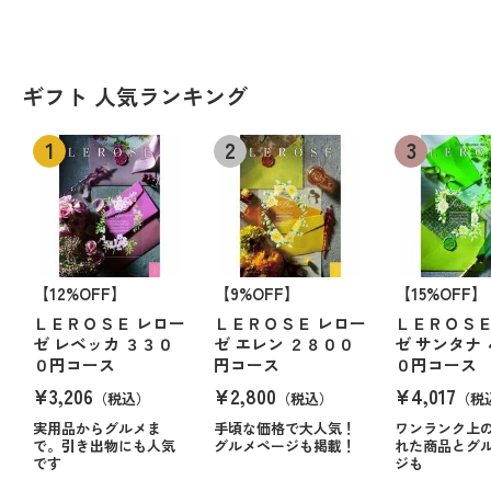
ギフト 人気ランキング
【12%OFF】
【9%OFF】
【15%OFF】
ＬＥＲＯＳＥ レロー
ＬＥＲＯＳＥ レロー
ＬＥＲＯＳＥ
ゼ レベッカ ３３０
ゼ エレン ２８００
ゼ サンタナ
０円コース
円コース
０円コース
¥3,206
¥2,800
¥4,017
（税込）
（税込）
（税
実用品からグルメま
手頃な価格で大人気！
ワンランク上
で。引き出物にも人気
グルメページも掲載！
れた商品とグ
です
ジも