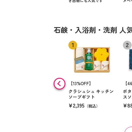
き出物にも人気です
メペ
石鹸・入浴剤・洗剤 人
【13%OFF】
【4
クラシュシュ キッチン
ボタ
ソープギフト
スソ
¥2,395
¥8
（税込）