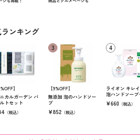
ージも掲載！
商品とグルメページも
気ランキング
6%OFF】
【9%OFF】
ライオン キレ
泡ハンドソープ
ニカルガーデン バ
無添加 泡のハンドソー
¥660
ルトセット
プ
（税込）
84
¥852
（税込）
（税込）