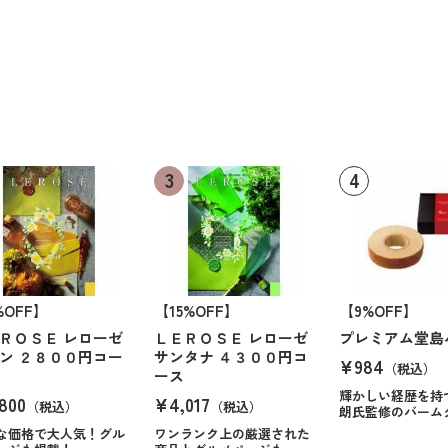
%OFF】
【15%OFF】
【9%OFF】
ＲＯＳＥ レローゼ
ＬＥＲＯＳＥ レローゼ
プレミアム堂島
ン ２８００円コー
サンタナ ４３００円コ
¥984
（税込）
ース
輝かしい経歴を持
800
¥4,017
（税込）
（税込）
朗氏監修のバーム
な価格で大人気！グル
ワンランク上の厳選された