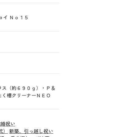
ジョイ Ｎｏ１５
ラス（約６９０ｇ）・Ｐ＆
たく槽クリーナーＮＥＯ
結婚祝い
式）
新築、引っ越し祝い