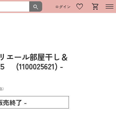
favorite
shopping_cart
search
ログイン
アリエール部屋干し＆
(1100025621)
-
込）
 販売終了 -