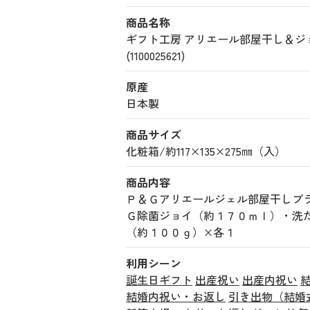
商品名称
ギフト工房 アリエール部屋干し＆
(1100025621)
原産
日本製
商品サイズ
化粧箱/約117×135×275㎜（入）
商品内容
Ｐ＆Ｇアリエールジェル部屋干しプ
Ｇ除菌ジョイ（約１７０ｍｌ）・洗
（約１００ｇ）×各１
利用シーン
誕生日ギフト
出産祝い
出産内祝い
結婚内祝い・お返し
引き出物（結婚