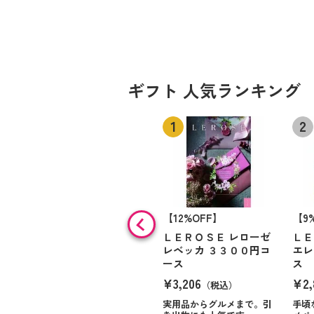
ギフト 人気ランキング
【12%OFF】
【9
ＬＥＲＯＳＥ レローゼ
ＬＥ
レベッカ ３３００円コ
エレ
ース
ス
¥3,206
¥2,
（税込）
実用品からグルメまで。引
手頃