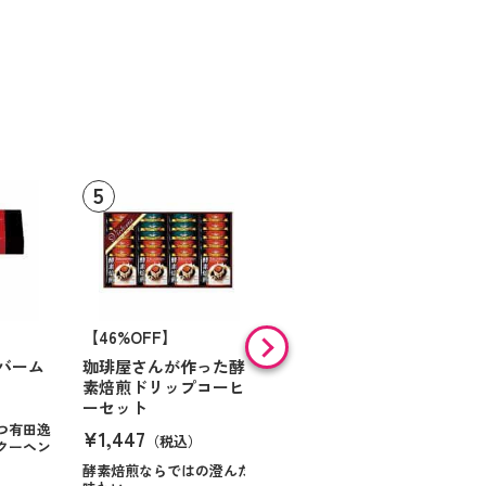
【46%OFF】
【9%OFF】
バーム
珈琲屋さんが作った酵
アラン・ド・パリ ショ
素焙煎ドリップコーヒ
コラオランジュ
ーセット
¥984
（税込）
つ有田逸
¥1,447
（税込）
クーヘン
ハンサムに仕立てたボック
スに甘いお菓子を
酵素焙煎ならではの澄んだ