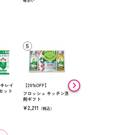
味わい
イキレイ
【20%OFF】
【9%OFF】
セット
フロッシュ キッチン洗
ウタマロ 石鹸・キッチ
剤ギフト
ン洗剤ギフト
¥2,211
¥2,505
（税込）
（税込）