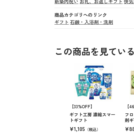
新築内祝い
お礼、お返しギフト
快気
商品カテゴリへのリンク
ギフト
石鹸・入浴剤・洗剤
この商品を見てい
【33%OFF】
【4
ギフト工房 濃縮スマー
フロ
トギフト
剤ギ
¥1,105
¥8
（税込）