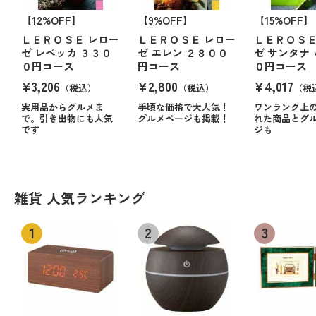
【12%OFF】
【9%OFF】
【15%OFF】
ＬＥＲＯＳＥ レロー
ＬＥＲＯＳＥ レロー
ＬＥＲＯＳＥ
ゼ レベッカ ３３０
ゼ エレン ２８００
ゼ サンタナ
０円コース
円コース
０円コース
¥3,206
¥2,800
¥4,017
（税込）
（税込）
（税
実用品からグルメま
手頃な価格で大人気！
ワンランク上
で。引き出物にも人気
グルメページも掲載！
れた商品とグ
です
ジも
雑貨 人気ランキング