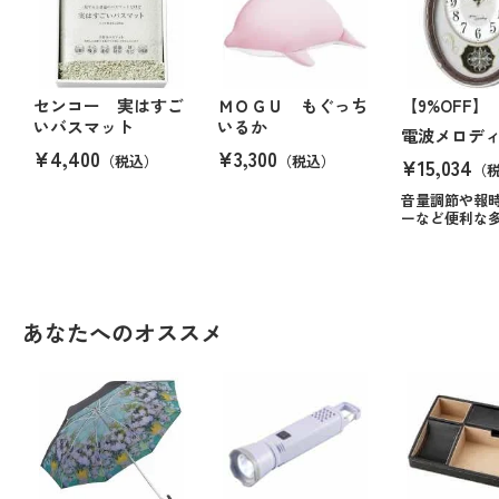
センコー 実はすご
ＭＯＧＵ もぐっち
【9%OFF】
いバスマット
いるか
電波メロデ
¥4,400
¥3,300
（税込）
（税込）
¥15,034
（
音量調節や報
ーなど便利な
あなたへのオススメ