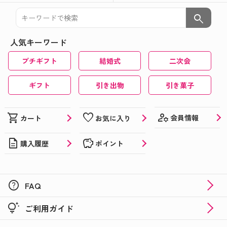
search
人気キーワード
プチギフト
結婚式
二次会
ギフト
引き出物
引き菓子
manage_accounts
shopping_cart
favorite
会員情報
カート
お気に入り
description
savings
購入履歴
ポイント
help
FAQ
tips_and_updates
ご利用ガイド