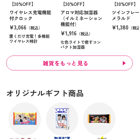
【30%OFF】
【30%OFF】
【30%OFF】
ワイヤレス充電機能
アロマ対応加湿器
ツインフレ
付クロック
（イルミネーション
メラルド
機能付）
¥3,066
¥1,380
（税込）
（税
¥1,916
（税込）
置くだけ充電！多機能
ワイヤレス時計
七色ライトで癒すコン
パクト加湿器
雑貨をもっと見る
オリジナルギフト商品