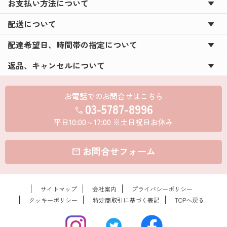
お支払い方法について
配送について
配達希望日、時間帯の指定について
返品、キャンセルについて
お電話でのお問合せはこちら
03-5787-8996
call
平日10:00～17:00 ※土日祝日お休み
お問合せフォーム
mail
サイトマップ
会社案内
プライバシーポリシー
クッキーポリシー
特定商取引に基づく表記
TOPへ戻る