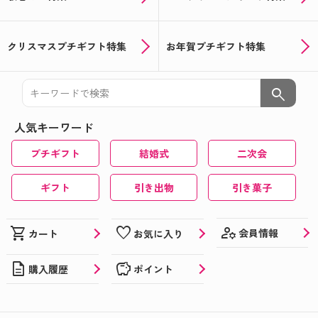
クリスマスプチギフト特集
お年賀プチギフト特集
search
人気キーワード
プチギフト
結婚式
二次会
ギフト
引き出物
引き菓子
manage_accounts
shopping_cart
favorite
会員情報
カート
お気に入り
description
savings
購入履歴
ポイント