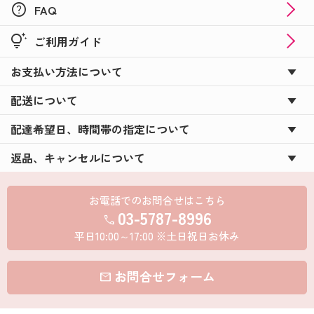
help
FAQ
tips_and_updates
ご利用ガイド
お支払い方法について
配送について
配達希望日、時間帯の指定について
返品、キャンセルについて
お電話でのお問合せはこちら
03-5787-8996
call
平日10:00～17:00 ※土日祝日お休み
お問合せフォーム
mail