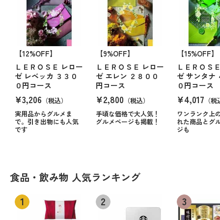
【12%OFF】
【9%OFF】
【15%OFF】
ＬＥＲＯＳＥ レロー
ＬＥＲＯＳＥ レロー
ＬＥＲＯＳＥ
ゼ レベッカ ３３０
ゼ エレン ２８００
ゼ サンタナ
０円コース
円コース
０円コース
¥3,206
¥2,800
¥4,017
（税込）
（税込）
（税
実用品からグルメま
手頃な価格で大人気！
ワンランク上
で。引き出物にも人気
グルメページも掲載！
れた商品とグ
です
ジも
食品・飲み物 人気ランキング