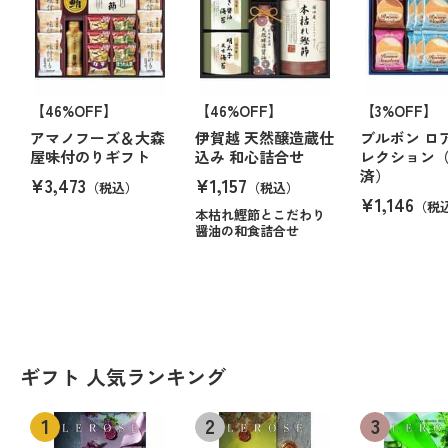
【46%OFF】
【46%OFF】
【3%OFF】
アマノフーズ＆大森
伊賀越 天然醸造蔵仕
ブルボン ロ
屋味付のりギフト
込み 和心詰合せ
レクション
済）
¥3,473
¥1,157
（税込）
（税込）
¥1,146
（税
本枯れ鰹節とこだわり
醤油の和食詰合せ
ギフト 人気ランキング