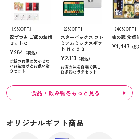
【9%OFF】
【2%OFF】
【46%OFF】
祝づつみ ご飯のお供
スターバックス プレ
味の蔵 食卓
セットＣ
ミアムミックスギフ
¥1,447
（税
ト Ｎｏ２０
¥984
（税込）
¥2,113
（税込）
ご飯のお供に欠かせな
いお茶漬けとお吸い物
お店の味を自宅で楽し
のセット
む多彩なラテセット
食品・飲み物をもっと見る
オリジナルギフト商品