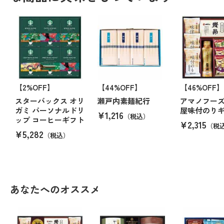
【2%OFF】
【44%OFF】
【46%OFF】
スターバックス オリ
瀬戸内素麺紀行
アマノフー
ガミ パーソナルドリ
屋味付のり
¥1,216
（税込）
ップ コーヒーギフト
¥2,315
（税
¥5,282
（税込）
あなたへのオススメ