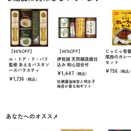
【46%OFF】
【46%OFF】
ＣｏＣｏ壱
尾西のカレ
ル・トア・ド・パリ
伊賀越 天然醸造蔵仕
セット
監修 あえるパスタソ
込み 和心詰合せ
¥756
ースバラエティ
（税込
¥1,447
（税込）
¥1,736
（税込）
牡蠣醤油海苔と明太子
海苔が香る和ギフト
あなたへのオススメ