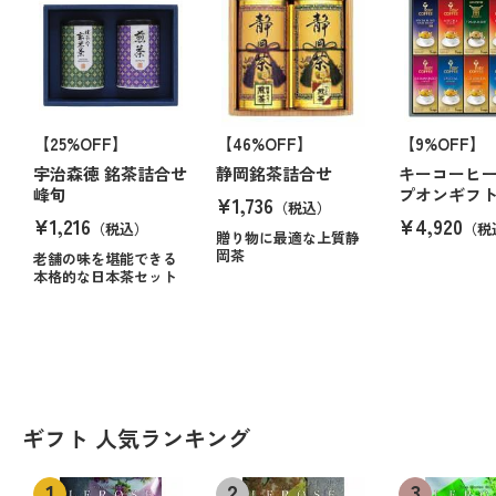
【25%OFF】
【46%OFF】
【9%OFF】
宇治森徳 銘茶詰合せ
静岡銘茶詰合せ
キーコーヒー
峰旬
プオンギフ
¥1,736
（税込）
¥1,216
¥4,920
（税込）
（税
贈り物に最適な上質静
岡茶
老舗の味を堪能できる
本格的な日本茶セット
ギフト 人気ランキング