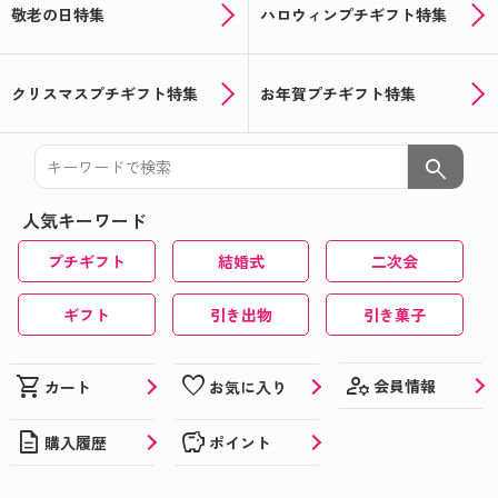
敬老の日特集
ハロウィンプチギフト特集
クリスマスプチギフト特集
お年賀プチギフト特集
search
人気キーワード
プチギフト
結婚式
二次会
ギフト
引き出物
引き菓子
manage_accounts
shopping_cart
favorite
会員情報
カート
お気に入り
description
savings
購入履歴
ポイント