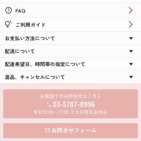
help
FAQ
tips_and_updates
ご利用ガイド
お支払い方法について
配送について
配達希望日、時間帯の指定について
返品、キャンセルについて
お電話でのお問合せはこちら
03-5787-8996
call
平日10:00～17:00 ※土日祝日お休み
お問合せフォーム
mail