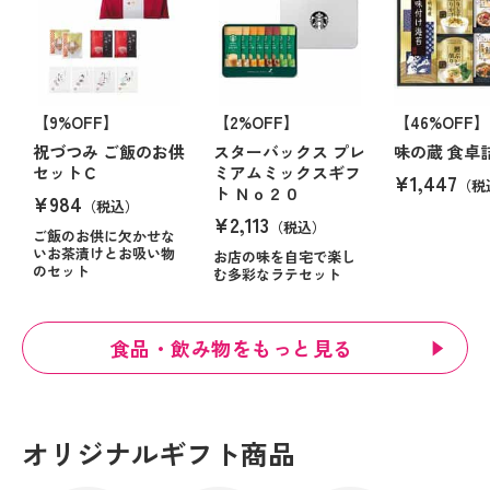
【9%OFF】
【2%OFF】
【46%OFF】
祝づつみ ご飯のお供
スターバックス プレ
味の蔵 食卓
セットＣ
ミアムミックスギフ
¥1,447
（税
ト Ｎｏ２０
¥984
（税込）
¥2,113
（税込）
ご飯のお供に欠かせな
いお茶漬けとお吸い物
お店の味を自宅で楽し
のセット
む多彩なラテセット
食品・飲み物をもっと見る
オリジナルギフト商品