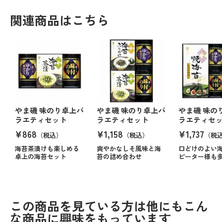
関連商品はこちら
やま磯 味のり卓上バ
やま磯 味のり卓上バ
やま磯 味の
ラエティセット
ラエティセット
ラエティセ
¥868
¥1,158
¥1,737
（税込）
（税込）
（税
海苔茶漬けも楽しめる
爽やかなしそ風味と海
口どけのよい
卓上の海苔セット
苔の詰め合わせ
ピーター様も
この商品を見ている方は他にもこん
な商品に興味をもっています