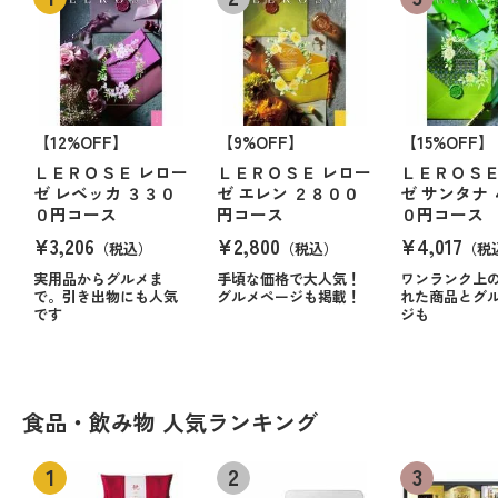
【12%OFF】
【9%OFF】
【15%OFF】
ＬＥＲＯＳＥ レロー
ＬＥＲＯＳＥ レロー
ＬＥＲＯＳＥ
ゼ レベッカ ３３０
ゼ エレン ２８００
ゼ サンタナ
０円コース
円コース
０円コース
¥3,206
¥2,800
¥4,017
（税込）
（税込）
（税
実用品からグルメま
手頃な価格で大人気！
ワンランク上
で。引き出物にも人気
グルメページも掲載！
れた商品とグ
です
ジも
食品・飲み物 人気ランキング