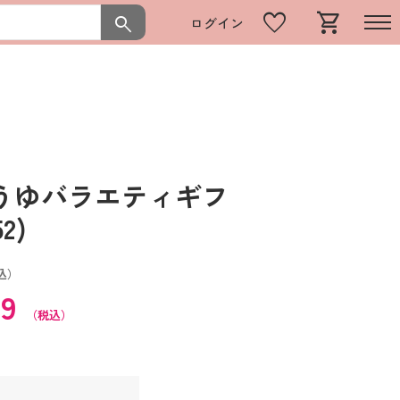
favorite
shopping_cart
search
ログイン
うゆバラエティギフ
2)
込）
09
（税込）