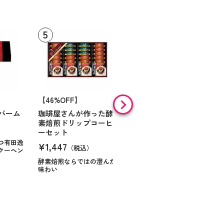
【46%OFF】
【9%OFF】
バーム
珈琲屋さんが作った酵
アラン・ド・パリ ショ
素焙煎ドリップコーヒ
コラオランジュ
ーセット
¥984
（税込）
つ有田逸
¥1,447
（税込）
クーヘン
ハンサムに仕立てたボック
スに甘いお菓子を
酵素焙煎ならではの澄んだ
味わい