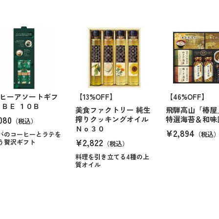
ヒーアソートギフ
【13%OFF】
【46%OFF】
ＳＢＥ １０Ｂ
美食ファクトリー 純生
飛騨高山「椿屋
080
搾りクッキングオイル
特選海苔＆和味
（税込）
Ｎｏ３０
¥2,894
バのコーヒーとラテを
（税込
¥2,822
う贅沢ギフト
（税込）
料理を引き立てる4種の上
質オイル