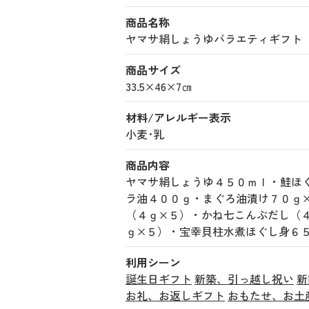
商品名称
ヤマサ絹しょうゆバラエティギフト (110
商品サイズ
33.5×46×7㎝
材料/アレルギー表示
小麦･乳
商品内容
ヤマサ絹しょうゆ４５０ｍｌ・鮭ほ
ラ油４００ｇ・まぐろ油漬け７０ｇ
（４ｇ×５）・かね七こんぶだし（
ｇ×５）・宝幸貝柱水煮ほぐし身６
利用シーン
誕生日ギフト
新築、引っ越し祝い
新
お礼、お返しギフト
おもたせ、お土