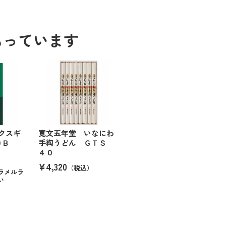
もっています
クスギ
寛文五年堂 いなにわ
０Ｂ
手綯うどん ＧＴＳ
４０
¥4,320
（税込）
ラメルラ
い