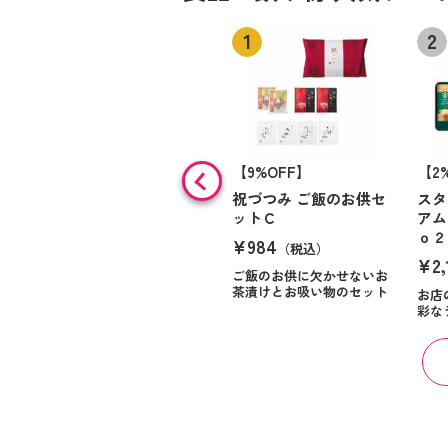
【9%OFF】
【2
祝づつみ ご飯のお供セ
スタ
ットＣ
アム
ｏ２
¥984
（税込）
¥2,
ご飯のお供に欠かせないお
茶漬けとお吸い物のセット
お店
彩な