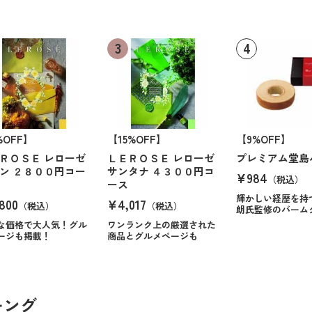
%OFF】
【15%OFF】
【9%OFF】
ＲＯＳＥ レローゼ
ＬＥＲＯＳＥ レローゼ
プレミアム堂島
ン ２８００円コー
サンタナ ４３００円コ
¥984
（税込）
ース
輝かしい経歴を持
800
¥4,017
（税込）
（税込）
朗氏監修のバーム
な価格で大人気！グル
ワンランク上の厳選された
ージも掲載！
商品とグルメページも
キング