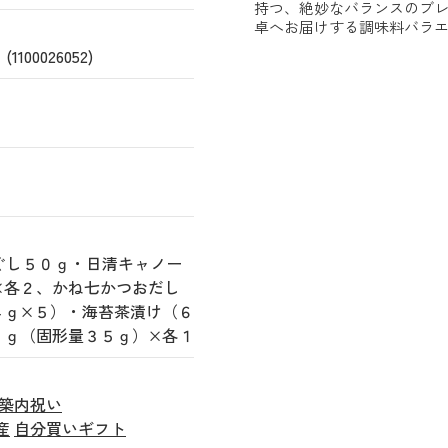
持つ、絶妙なバランスのブ
卓へお届けする調味料バラ
0026052)
ぐし５０ｇ・日清キャノー
×各２、かね七かつおだし
４ｇ×５）・海苔茶漬け（６
５ｇ（固形量３５ｇ）×各１
築内祝い
産
自分買いギフト