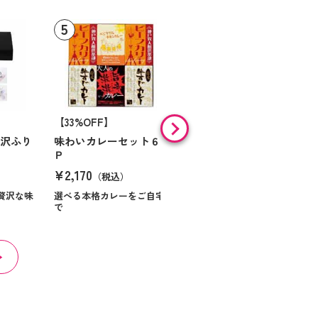
【33%OFF】
【9%OFF】
贅沢ふり
味わいカレーセット６
味の素 「クノールＲ」
Ｐ
スープ＆コーヒーギフ
ト Ｎｏ１０
¥2,170
（税込）
¥984
（税込）
贅沢な味
選べる本格カレーをご自宅
で
ほっとくつろぐ時間を届け
る贈り物です