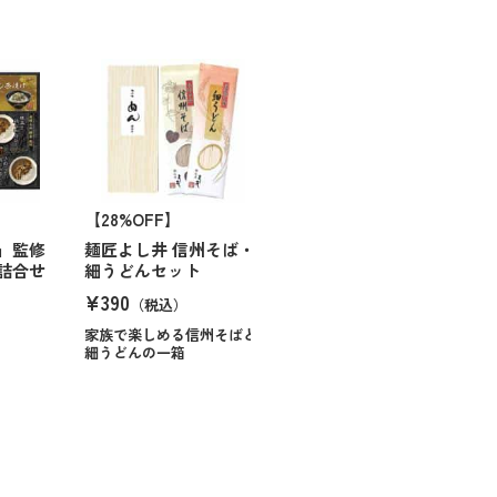
【28%OFF】
」監修
麺匠よし井 信州そば・
詰合せ
細うどんセット
¥390
）
（税込）
家族で楽しめる信州そばと
細うどんの一箱