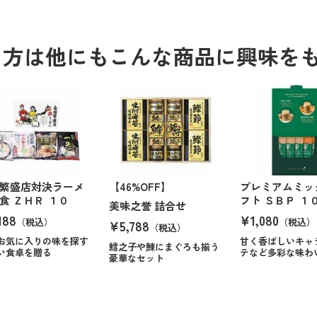
る方は他にもこんな商品に興味を
繁盛店対決ラーメ
【46%OFF】
プレミアムミッ
食 ＺＨＲ １０
フト ＳＢＰ １
美味之誉 詰合せ
188
¥1,080
（税込）
（税込）
¥5,788
（税込）
お気に入りの味を探す
甘く香ばしいキャ
鱈之子や鰊にまぐろも揃う
い食卓を贈る
テなど多彩な味わ
豪華なセット