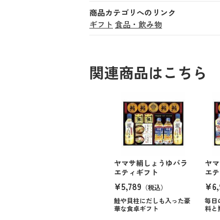
商品カテゴリへのリンク
ギフト
食品・飲み物
関連商品はこちら
ヤマサ絹しょうゆバラ
ヤマ
エティギフト
エテ
¥5,789
¥6,
（税込）
鮭や貝柱にだしも入った豪
毎日
華な食卓ギフト
料と