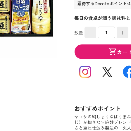
獲得するDecotoポイント:
毎日の食卓が潤う調味料と
-
+
数量
shopping_cart
カー
おすすめポイント
ヤマサの絹しょうゆはうまみ
じ）が織りなす絶妙ブレン
さと重ね仕込み製法の「火