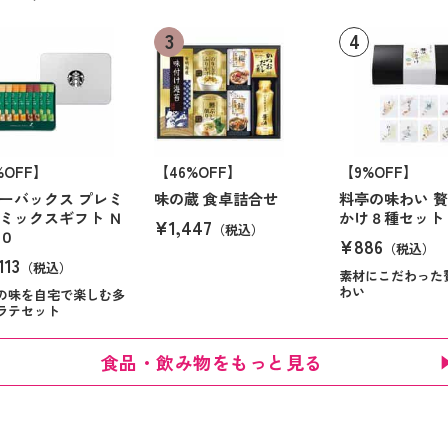
%OFF】
【46%OFF】
【9%OFF】
ーバックス プレミ
味の蔵 食卓詰合せ
料亭の味わい 
ミックスギフト Ｎ
かけ８種セット
¥1,447
（税込）
０
¥886
（税込）
113
（税込）
素材にこだわった
わい
の味を自宅で楽しむ多
ラテセット
食品・飲み物をもっと見る