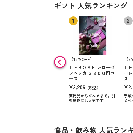
ギフト 人気ランキング
【12%OFF】
【9
ＬＥＲＯＳＥ レローゼ
ＬＥ
レベッカ ３３００円コ
エレ
ース
ス
¥3,206
¥2,
（税込）
実用品からグルメまで。引
手頃
き出物にも人気です
メペ
食品・飲み物 人気ラン