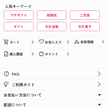
人気キーワード
プチギフト
結婚式
二次会
ギフト
引き出物
引き菓子
manage_accounts
shopping_cart
favorite
会員情報
カート
お気に入り
description
savings
購入履歴
ポイント
help
FAQ
tips_and_updates
ご利用ガイド
お支払い方法について
配送について