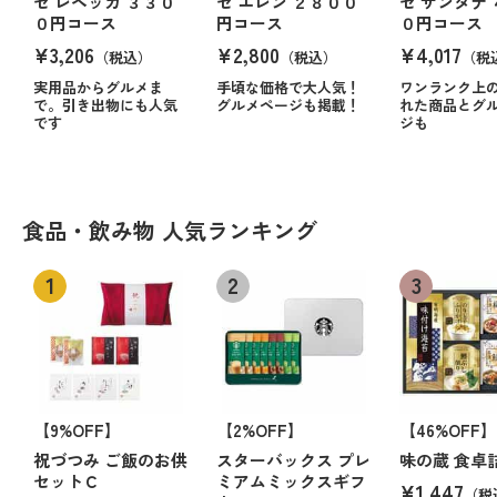
ゼ レベッカ ３３０
ゼ エレン ２８００
ゼ サンタナ
０円コース
円コース
０円コース
¥3,206
¥2,800
¥4,017
（税込）
（税込）
（税
実用品からグルメま
手頃な価格で大人気！
ワンランク上
で。引き出物にも人気
グルメページも掲載！
れた商品とグ
です
ジも
食品・飲み物 人気ランキング
【9%OFF】
【2%OFF】
【46%OFF】
祝づつみ ご飯のお供
スターバックス プレ
味の蔵 食卓
セットＣ
ミアムミックスギフ
¥1,447
（税