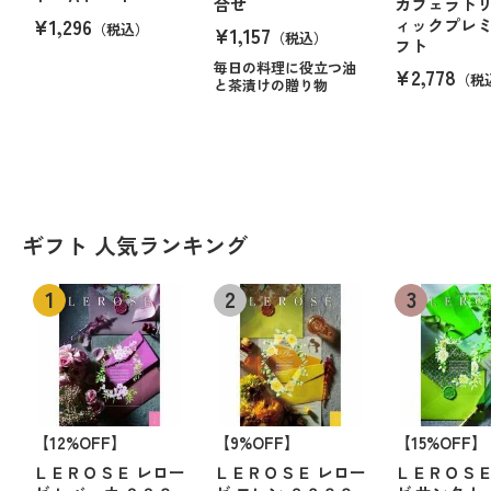
合せ
カフェラトリ
¥1,296
ィックプレ
（税込）
¥1,157
（税込）
フト
毎日の料理に役立つ油
¥2,778
（税
と茶漬けの贈り物
ギフト 人気ランキング
【12%OFF】
【9%OFF】
【15%OFF】
ＬＥＲＯＳＥ レロー
ＬＥＲＯＳＥ レロー
ＬＥＲＯＳＥ