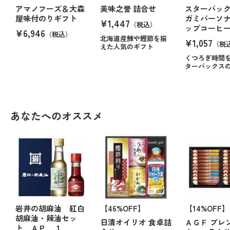
アマノフーズ＆大森
美味之誉 詰合せ
スターバッ
屋味付のりギフト
ガミパーソ
¥1,447
（税込）
ップコーヒ
¥6,946
（税込）
北海道産鰊や鰹節を揃
¥1,057
（税
えた人気のギフト
くつろぎ時間を
ターバックス
あなたへのオススメ
岩井の胡麻油 紅白
【46%OFF】
【14%OFF】
胡麻油・辣油セッ
日清オイリオ 食卓詰
ＡＧＦ ブレ
ト ＡＰ １