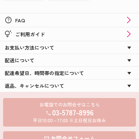
help
FAQ
tips_and_updates
ご利用ガイド
お支払い方法について
配送について
配達希望日、時間帯の指定について
返品、キャンセルについて
お電話でのお問合せはこちら
03-5787-8996
call
平日10:00～17:00 ※土日祝日お休み
お問合せフォーム
mail