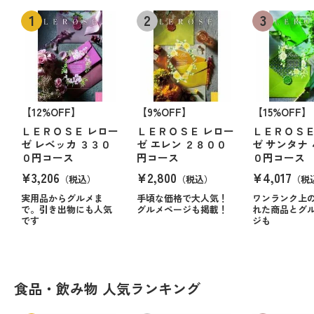
【12%OFF】
【9%OFF】
【15%OFF】
ＬＥＲＯＳＥ レロー
ＬＥＲＯＳＥ レロー
ＬＥＲＯＳＥ
ゼ レベッカ ３３０
ゼ エレン ２８００
ゼ サンタナ
０円コース
円コース
０円コース
¥3,206
¥2,800
¥4,017
（税込）
（税込）
（税
実用品からグルメま
手頃な価格で大人気！
ワンランク上
で。引き出物にも人気
グルメページも掲載！
れた商品とグ
です
ジも
食品・飲み物 人気ランキング