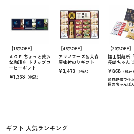
【16%OFF】
【46%OFF】
【20%OFF】
ＡＧＦ ちょっと贅沢
アマノフーズ＆大森
福山製麺所
な珈琲店 ドリップコ
屋味付のりギフト
長崎ちゃん
ーヒーギフト
¥3,473
¥868
（税込）
（税込
¥1,368
（税込）
熟成乾燥で仕
極のちゃんぽ
ギフト 人気ランキング