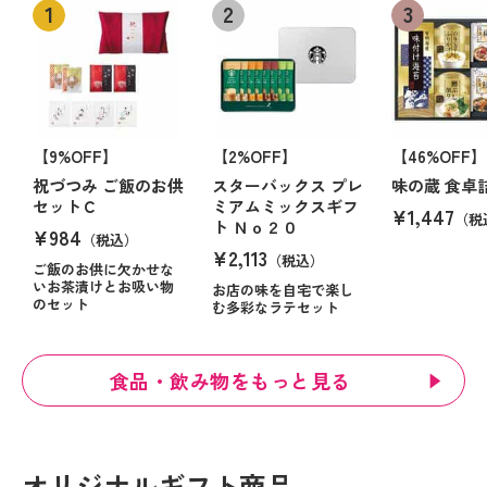
【9%OFF】
【2%OFF】
【46%OFF】
祝づつみ ご飯のお供
スターバックス プレ
味の蔵 食卓
セットＣ
ミアムミックスギフ
¥1,447
（税
ト Ｎｏ２０
¥984
（税込）
¥2,113
（税込）
ご飯のお供に欠かせな
いお茶漬けとお吸い物
お店の味を自宅で楽し
のセット
む多彩なラテセット
食品・飲み物をもっと見る
オリジナルギフト商品