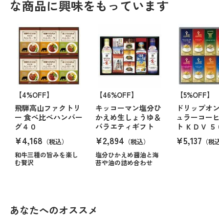
な商品に興味をもっています
【4%OFF】
【46%OFF】
【5%OFF】
飛騨高山ファクトリ
キッコーマン塩分ひ
ドリップオ
ー 食べ比べハンバー
かえめ生しょうゆ＆
ュラーコー
グ４０
バラエティギフト
ト ＫＤＶ ５
¥4,168
¥2,894
¥5,137
（税込）
（税込）
（税
和牛三種の旨みを楽し
塩分ひかえめ醤油と海
む贅沢
苔や油の詰め合わせ
あなたへのオススメ