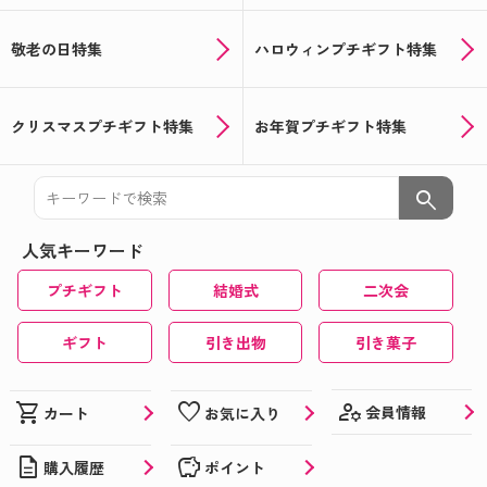
敬老の日特集
ハロウィンプチギフト特集
クリスマスプチギフト特集
お年賀プチギフト特集
search
人気キーワード
プチギフト
結婚式
二次会
ギフト
引き出物
引き菓子
manage_accounts
shopping_cart
favorite
会員情報
カート
お気に入り
description
savings
購入履歴
ポイント