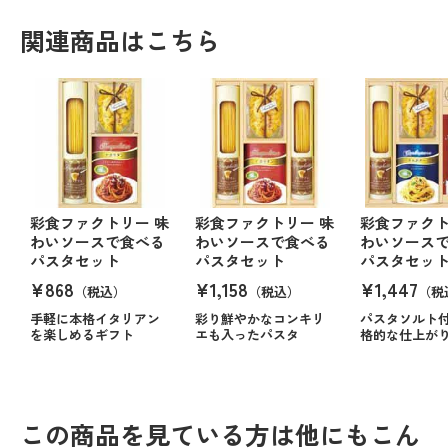
関連商品はこちら
彩食ファクトリー 味
彩食ファクトリー 味
彩食ファクト
わいソースで食べる
わいソースで食べる
わいソース
パスタセット
パスタセット
パスタセッ
¥868
¥1,158
¥1,447
（税込）
（税込）
（税
手軽に本格イタリアン
彩り鮮やかなコンキリ
パスタソルト
を楽しめるギフト
エも入ったパスタ
格的な仕上が
この商品を見ている方は他にもこん