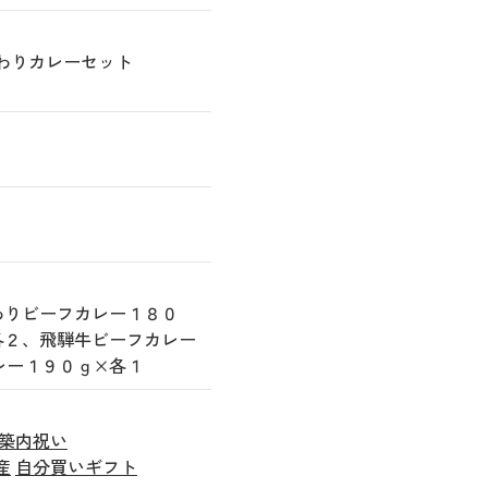
だわりカレーセット
わりビーフカレー１８０
各２、飛騨牛ビーフカレー
レー１９０ｇ×各１
築内祝い
産
自分買いギフト