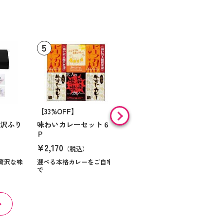
【33%OFF】
【9%OFF】
贅沢ふり
味わいカレーセット６
味の素 「クノールＲ」
Ｐ
スープ＆コーヒーギフ
ト Ｎｏ１０
¥2,170
（税込）
¥984
（税込）
贅沢な味
選べる本格カレーをご自宅
で
ほっとくつろぐ時間を届け
る贈り物です