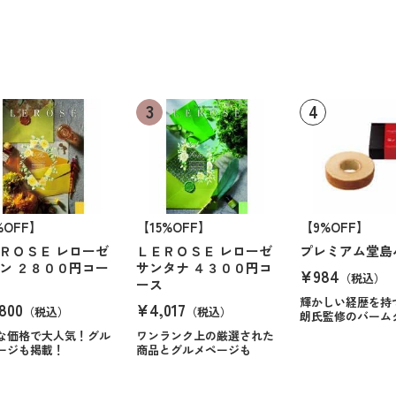
%OFF】
【15%OFF】
【9%OFF】
ＲＯＳＥ レローゼ
ＬＥＲＯＳＥ レローゼ
プレミアム堂島
ン ２８００円コー
サンタナ ４３００円コ
¥984
（税込）
ース
輝かしい経歴を持
800
¥4,017
（税込）
（税込）
朗氏監修のバーム
な価格で大人気！グル
ワンランク上の厳選された
ージも掲載！
商品とグルメページも