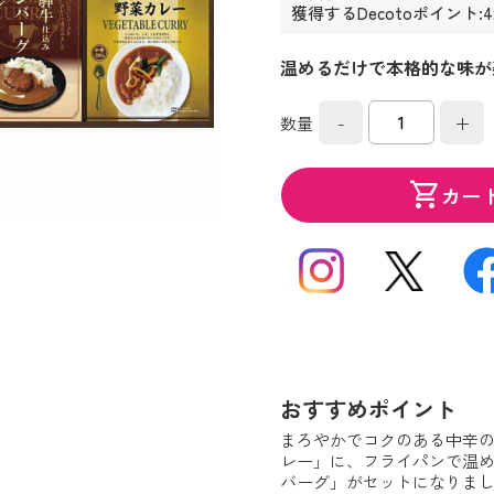
獲得するDecotoポイント:
温めるだけで本格的な味が
-
+
数量
shopping_cart
カー
おすすめポイント
まろやかでコクのある中辛
レー」に、フライパンで温
バーグ」がセットになりま