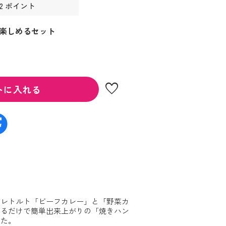
42 ポイント
楽しめるセット
favorite
トに入れる
のレトルト「ビーフカレー」と「野菜カ
めるだけで簡単出来上がりの「焼きハン
した。