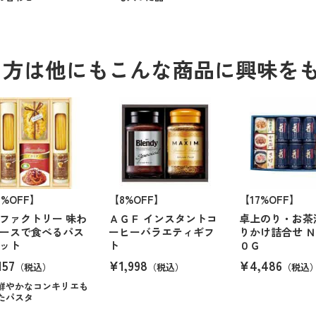
る方は他にもこんな商品に興味を
6%OFF】
【8%OFF】
【17%OFF】
ファクトリー 味わ
ＡＧＦ インスタントコ
卓上のり・お茶
ースで食べるパス
ーヒーバラエティギフ
りかけ詰合せ Ｎ
ット
ト
０Ｇ
157
¥1,998
¥4,486
（税込）
（税込）
（税込
鮮やかなコンキリエも
たパスタ