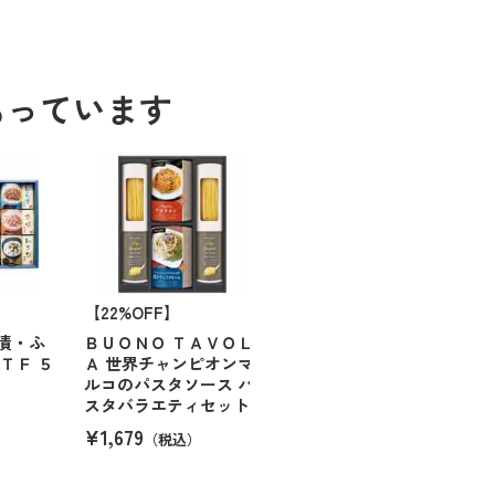
もっています
【22%OFF】
漬・ふ
ＢＵＯＮＯ ＴＡＶＯＬ
ＴＦ ５
Ａ 世界チャンピオンマ
ルコのパスタソース パ
スタバラエティセット
）
¥1,679
（税込）