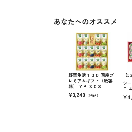
あなたへのオススメ
野菜生活１００ 国産プ
【5
レミアムギフト（紙容
シー
器） ＹＰ ３０Ｓ
Ｔ 
¥3,240
（税込）
¥4,