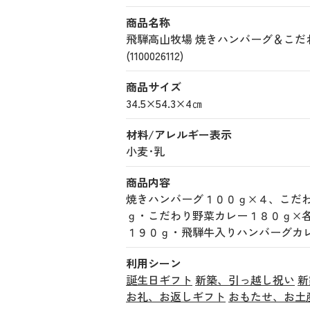
商品名称
飛騨高山牧場 焼きハンバーグ＆こ
(1100026112)
商品サイズ
34.5×54.3×4㎝
材料/アレルギー表示
小麦･乳
商品内容
焼きハンバーグ１００ｇ×４、こだ
ｇ・こだわり野菜カレー１８０ｇ×
１９０ｇ・飛騨牛入りハンバーグカ
利用シーン
誕生日ギフト
新築、引っ越し祝い
新
お礼、お返しギフト
おもたせ、お土