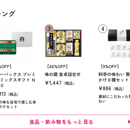
キング
%OFF】
【46%OFF】
【9%OFF】
ーバックス プレミ
味の蔵 食卓詰合せ
料亭の味わい 
ミックスギフト Ｎ
かけ８種セット
¥1,447
（税込）
０
¥886
（税込）
113
（税込）
素材にこだわった
わい
の味を自宅で楽しむ多
ラテセット
食品・飲み物をもっと見る