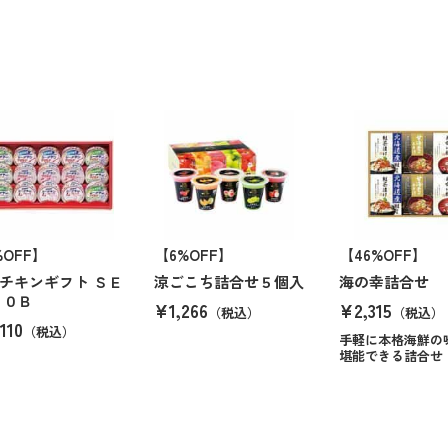
%OFF】
【6%OFF】
【46%OFF】
チキンギフト ＳＥ
涼ごこち詰合せ５個入
海の幸詰合せ
４０Ｂ
¥1,266
¥2,315
（税込）
（税込）
110
（税込）
手軽に本格海鮮の
堪能できる詰合せ