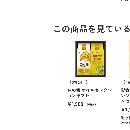
この商品を見てい
【9%OFF】
【4
味の素 オイルセレクシ
彩食
ョンギフト
いソ
タセ
¥1,968
（税込）
¥1,
彩り
入っ