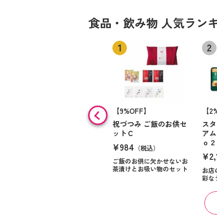
食品・飲み物 人気ラン
【9%OFF】
【2
祝づつみ ご飯のお供セ
スタ
ットＣ
アム
ｏ２
¥984
（税込）
¥2,
ご飯のお供に欠かせないお
茶漬けとお吸い物のセット
お店
彩な