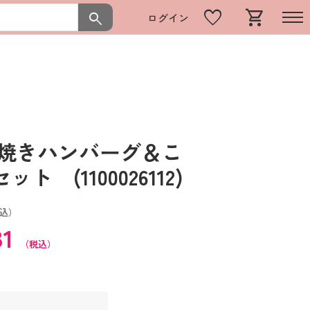
favorite
shopping_cart
search
ログイン
 焼きハンバーグ＆こ
 (1100026112)
込）
31
（税込）