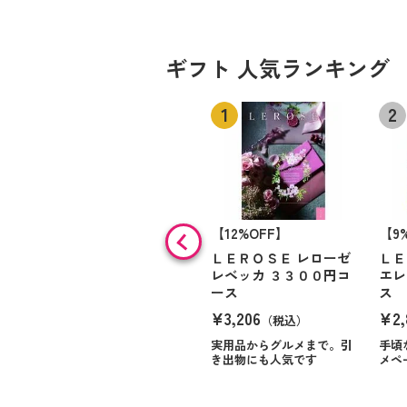
ギフト 人気ランキング
【12%OFF】
【9
ＬＥＲＯＳＥ レローゼ
ＬＥ
レベッカ ３３００円コ
エレ
ース
ス
¥3,206
¥2,
（税込）
実用品からグルメまで。引
手頃
き出物にも人気です
メペ