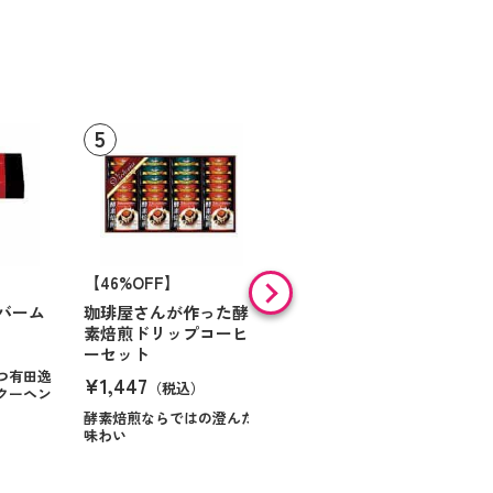
【46%OFF】
【9%OFF】
バーム
珈琲屋さんが作った酵
アラン・ド・パリ ショ
素焙煎ドリップコーヒ
コラオランジュ
ーセット
¥984
（税込）
つ有田逸
¥1,447
（税込）
クーヘン
ハンサムに仕立てたボック
スに甘いお菓子を
酵素焙煎ならではの澄んだ
味わい