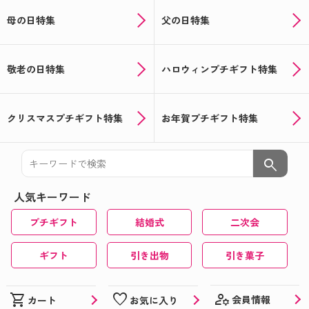
母の日特集
父の日特集
敬老の日特集
ハロウィンプチギフト特集
クリスマスプチギフト特集
お年賀プチギフト特集
search
人気キーワード
プチギフト
結婚式
二次会
ギフト
引き出物
引き菓子
manage_accounts
shopping_cart
favorite
会員情報
カート
お気に入り