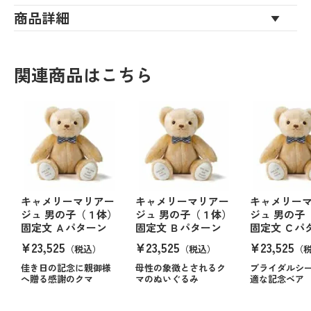
商品詳細
関連商品はこちら
キャメリーマリアー
キャメリーマリアー
キャメリー
ジュ 男の子（１体）
ジュ 男の子（１体）
ジュ 男の子
固定文 Ａパターン
固定文 Ｂパターン
固定文 Ｃパ
¥23,525
¥23,525
¥23,525
（税込）
（税込）
（
佳き日の記念に親御様
母性の象徴とされるク
ブライダルシ
へ贈る感謝のクマ
マのぬいぐるみ
適な記念ベア