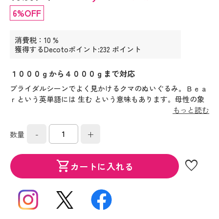
6%OFF
消費税：10 %
獲得するDecotoポイント:232 ポイント
１０００ｇから４０００ｇまで対応
ブライダルシーンでよく見かけるクマのぬいぐるみ。Ｂｅａ
ｒという英単語には 生む という意味もあります。母性の象
徴とされるクマのぬいぐるみをあなたの生まれた時の体重で
もっと読む
作り、佳き日の記念として親御様に贈るウェイトベアをご紹
介いたします。
-
+
数量
favorite
shopping_cart
カートに入れる