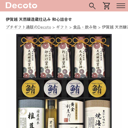
search
shopping_cart
伊賀越 天然醸造蔵仕込み 和心詰合せ
プチギフト通販のDecoto
ギフト
食品・飲み物
伊賀越 天然醸