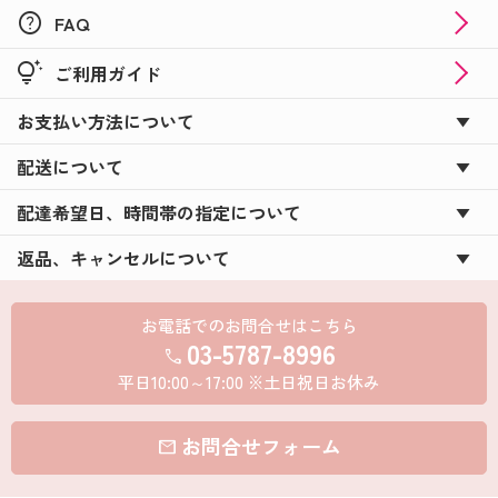
help
FAQ
tips_and_updates
ご利用ガイド
お支払い方法について
配送について
配達希望日、時間帯の指定について
返品、キャンセルについて
お電話でのお問合せはこちら
03-5787-8996
call
平日10:00～17:00 ※土日祝日お休み
お問合せフォーム
mail