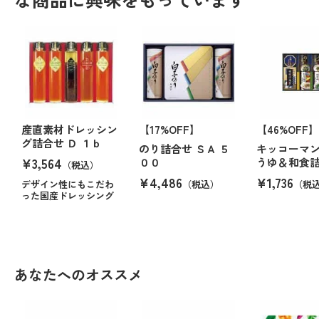
産直素材ドレッシン
【17%OFF】
【46%OFF】
グ詰合せ Ｄ １ｂ
のり詰合せ ＳＡ ５
キッコーマ
¥3,564
００
うゆ＆和食
（税込）
¥4,486
¥1,736
デザイン性にもこだわ
（税込）
（税
った国産ドレッシング
あなたへのオススメ