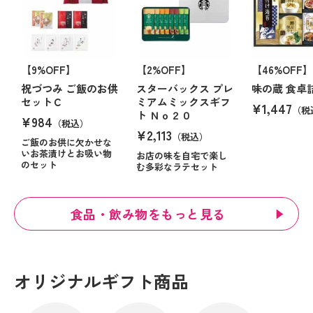
【9%OFF】
【2%OFF】
【46%OFF】
祝づつみ ご飯のお供
スターバックス プレ
味の蔵 食卓
セットＣ
ミアムミックスギフ
¥1,447
（税
ト Ｎｏ２０
¥984
（税込）
¥2,113
（税込）
ご飯のお供に欠かせな
いお茶漬けとお吸い物
お店の味を自宅で楽し
のセット
む多彩なラテセット
食品・飲み物をもっと見る
オリジナルギフト商品