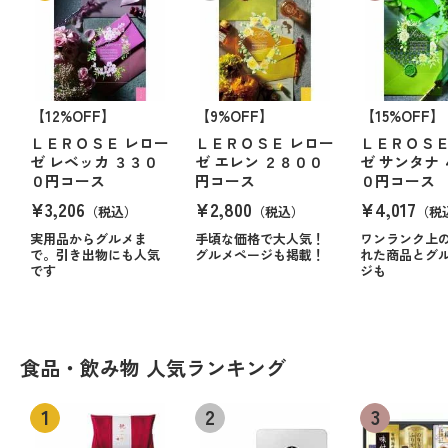
【12%OFF】
【9%OFF】
【15%OFF】
ＬＥＲＯＳＥ レロー
ＬＥＲＯＳＥ レロー
ＬＥＲＯＳＥ
ゼ レベッカ ３３０
ゼ エレン ２８００
ゼ サンタナ
０円コース
円コース
０円コース
¥3,206
¥2,800
¥4,017
（税込）
（税込）
（税
実用品からグルメま
手頃な価格で大人気！
ワンランク上
で。引き出物にも人気
グルメページも掲載！
れた商品とグ
です
ジも
食品・飲み物 人気ランキング