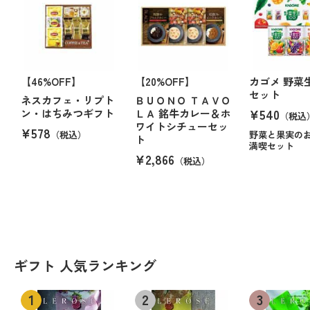
【46%OFF】
【20%OFF】
カゴメ 野菜
セット
ネスカフェ・リプト
ＢＵＯＮＯ ＴＡＶＯ
¥540
ン・はちみつギフト
ＬＡ 銘牛カレー＆ホ
（税込
ワイトシチューセッ
¥578
（税込）
野菜と果実の
ト
満喫セット
¥2,866
（税込）
ギフト 人気ランキング