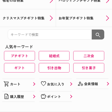
敬老の日特集
ハロウィンプチギフト特集
クリスマスプチギフト特集
お年賀プチギフト特集
search
人気キーワード
プチギフト
結婚式
二次会
ギフト
引き出物
引き菓子
manage_accounts
shopping_cart
favorite
会員情報
カート
お気に入り
description
savings
購入履歴
ポイント