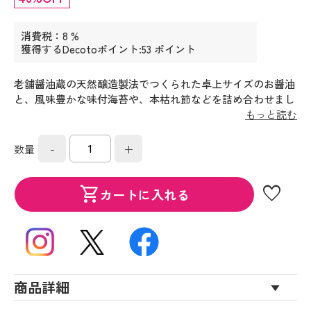
消費税：8 %
獲得するDecotoポイント:53 ポイント
老舗醤油蔵の天然醸造製法でつくられた卓上サイズのお醤油
と、風味豊かな味付海苔や、本枯れ節などを詰め合わせまし
た。老若男女どなたにも喜ばれる和食ギフトです。
もっと読む
-
+
数量
favorite
shopping_cart
カートに入れる
商品詳細