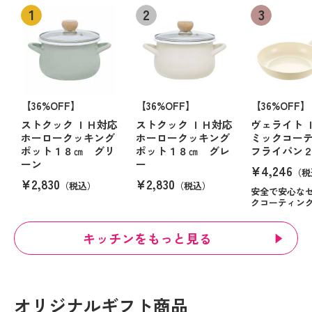
【36%OFF】
【36%OFF】
【36%OFF】
ストクック ＩＨ対応
ストクック ＩＨ対応
ヴェライト 
ホーロークッキング
ホーロークッキング
ミックコー
ポット１８㎝ グリ
ポット１８㎝ グレ
フライパン
ーン
ー
¥4,246
（税
¥2,830
¥2,830
（税込）
（税込）
安全で安心な
クコーティン
キッチンをもっと見る
オリジナルギフト商品