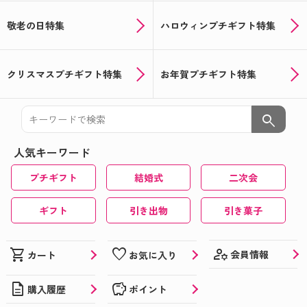
敬老の日特集
ハロウィンプチギフト特集
クリスマスプチギフト特集
お年賀プチギフト特集
search
人気キーワード
プチギフト
結婚式
二次会
ギフト
引き出物
引き菓子
manage_accounts
shopping_cart
favorite
会員情報
カート
お気に入り
description
savings
購入履歴
ポイント