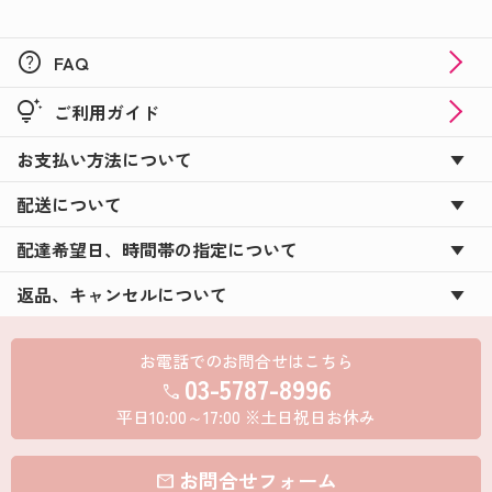
help
FAQ
tips_and_updates
ご利用ガイド
お支払い方法について
配送について
配達希望日、時間帯の指定について
返品、キャンセルについて
お電話でのお問合せはこちら
03-5787-8996
call
平日10:00～17:00 ※土日祝日お休み
お問合せフォーム
mail