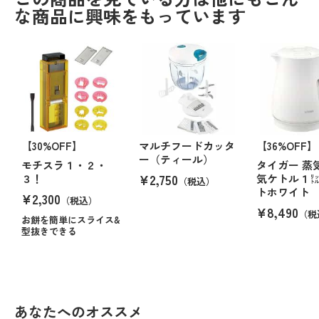
な商品に興味をもっています
【30%OFF】
マルチフードカッタ
【36%OFF】
ー（ティール）
モチスラ１・２・
タイガー 蒸
¥2,750
３！
気ケトル１
（税込）
トホワイト
¥2,300
（税込）
¥8,490
（税
お餅を簡単にスライス&
型抜きできる
あなたへのオススメ