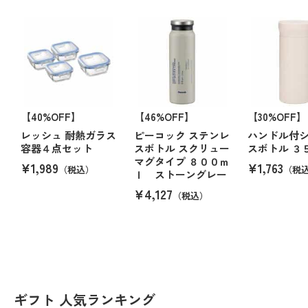
【40%OFF】
【46%OFF】
【30%OFF】
レッシュ 耐熱ガラス
ピーコック ステンレ
ハンドル付
容器４点セット
スボトル スクリュー
スボトル ３
マグタイプ ８００ｍ
¥1,989
¥1,763
（税込）
（税
ｌ ストーングレー
¥4,127
（税込）
ギフト 人気ランキング