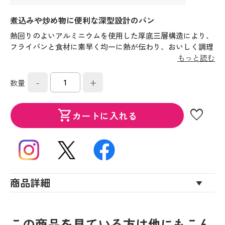
煮込みや炒め物に便利な深型設計のパン
熱回りのよいアルミニウムを使用した厚底三層構造により、
フライパンと食材に素早く均一に熱が伝わり、おいしく調理
できます。底のみを三層構造にすることで軽量化し、扱いや
もっと読む
すくなりました。
-
+
数量
favorite
shopping_cart
カートに入れる
商品詳細
この商品を見ている方は他にもこん