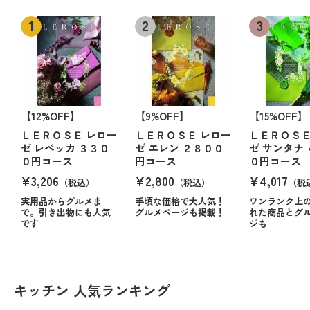
【12%OFF】
【9%OFF】
【15%OFF】
ＬＥＲＯＳＥ レロー
ＬＥＲＯＳＥ レロー
ＬＥＲＯＳＥ
ゼ レベッカ ３３０
ゼ エレン ２８００
ゼ サンタナ
０円コース
円コース
０円コース
¥3,206
¥2,800
¥4,017
（税込）
（税込）
（税
実用品からグルメま
手頃な価格で大人気！
ワンランク上
で。引き出物にも人気
グルメページも掲載！
れた商品とグ
です
ジも
キッチン 人気ランキング