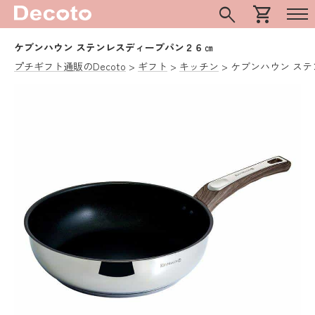
search
shopping_cart
ケブンハウン ステンレスディープパン２６㎝
プチギフト通販のDecoto
ギフト
キッチン
ケブンハウン ス