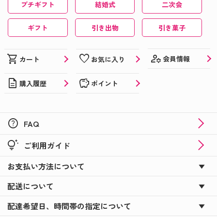
プチギフト
結婚式
二次会
ギフト
引き出物
引き菓子
manage_accounts
shopping_cart
favorite
会員情報
カート
お気に入り
description
savings
購入履歴
ポイント
help
FAQ
tips_and_updates
ご利用ガイド
お支払い方法について
配送について
配達希望日、時間帯の指定について