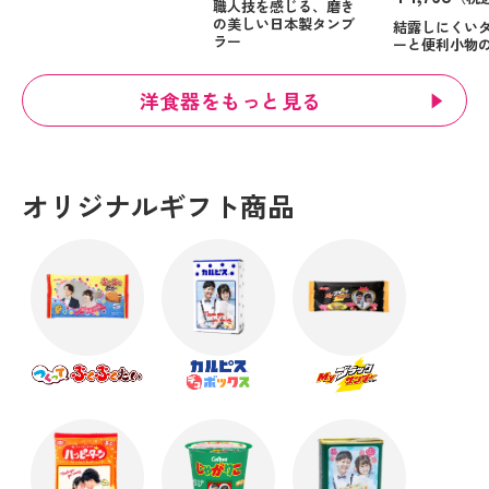
職人技を感じる、磨き
の美しい日本製タンブ
結露しにくい
ラー
ーと便利小物
洋食器をもっと見る
オリジナルギフト商品