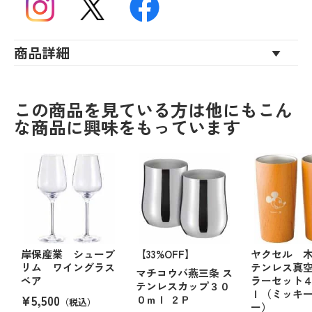
商品詳細
この商品を見ている方は他にもこん
な商品に興味をもっています
岸保産業 シューブ
【33%OFF】
ヤクセル 
リム ワイングラス
テンレス真
マチコウバ燕三条 ス
ペア
ラーセット
テンレスカップ３０
ｌ（ミッキ
¥5,500
０ｍｌ ２Ｐ
（税込）
ー）