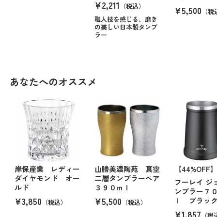
¥2,211
（税込）
¥5,500
（税
職人技を感じる、磨き
の美しい日本製タンブ
ラー
あなたへのオススメ
岸保産業 レディー
山勝美濃陶苑 真空
【44%OFF
ダイヤモンド オー
二層タンブラーペア
フーレイ ジ
ルド
３９０ｍｌ
ンブラー７
¥3,850
¥5,500
ｌ ブラッ
（税込）
（税込）
¥1,857
（税