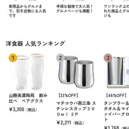
実用品からグルメま
手頃な価格で大人気！
ワンランク上
で。引き出物にも人気
グルメページも掲載！
れた商品とグ
です
ジも
洋食器 人気ランキング
山勝美濃陶苑 飲み
【33%OFF】
【46%OFF】
比べ ペアグラス
マチコウバ燕三条 ス
タンブラー
¥3,300
テンレスカップ３０
タオル＆マ
（税込）
０ｍｌ ２Ｐ
ァイバーク
ト
¥2,211
（税込）
¥1,768
（税