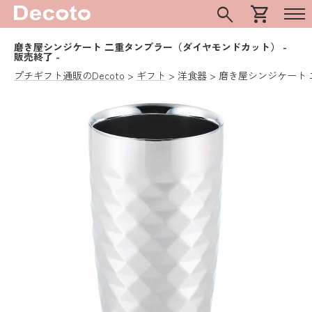
search
shopping_cart
磨き屋シンジケート 二重タンブラー（ダイヤモンドカット）
-
販売終了 -
プチギフト通販のDecoto
ギフト
洋食器
磨き屋シンジケート