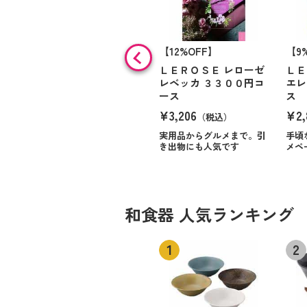
【12%OFF】
【9
ＬＥＲＯＳＥ レローゼ
ＬＥ
レベッカ ３３００円コ
エレ
ース
ス
¥3,206
¥2,
（税込）
実用品からグルメまで。引
手頃
き出物にも人気です
メペ
和食器 人気ランキング