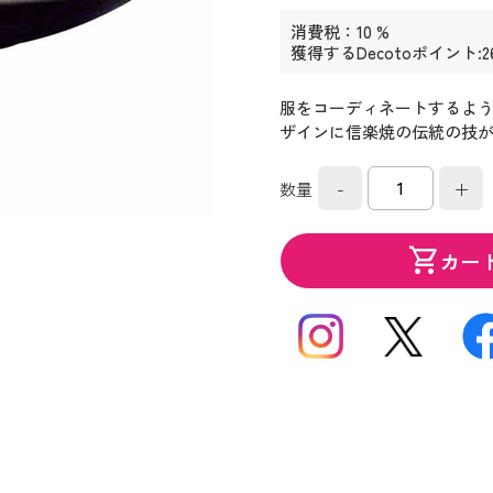
消費税：10 %
獲得するDecotoポイント:2
服をコーディネートするよ
ザインに信楽焼の伝統の技
-
+
数量
shopping_cart
カー