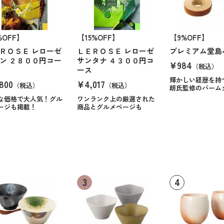
%OFF】
【15%OFF】
【9%OFF】
ＲＯＳＥ レローゼ
ＬＥＲＯＳＥ レローゼ
プレミアム堂島
ン ２８００円コー
サンタナ ４３００円コ
¥984
（税込）
ース
輝かしい経歴を持
800
¥4,017
（税込）
（税込）
朗氏監修のバーム
な価格で大人気！グル
ワンランク上の厳選された
ージも掲載！
商品とグルメページも