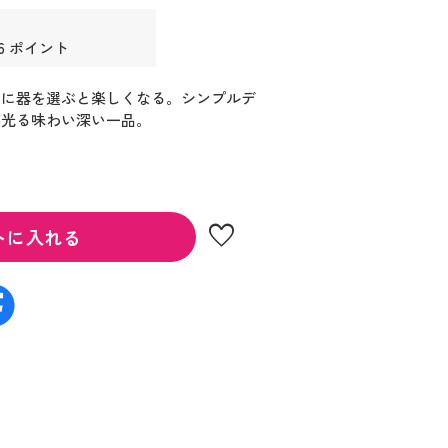
6 ポイント
うに器を選ぶと楽しくなる。シンプルデ
が光る味わい深い一品。
favorite
トに入れる