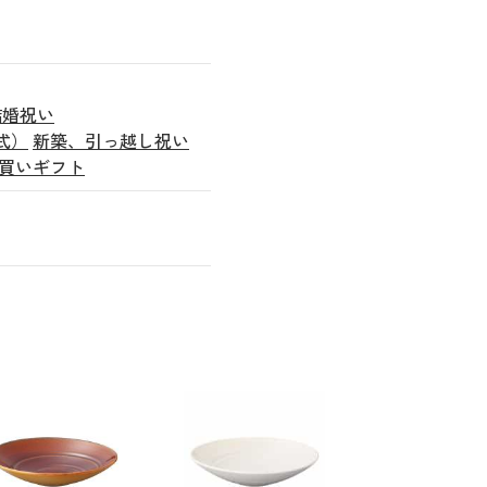
結婚祝い
式）
新築、引っ越し祝い
買いギフト