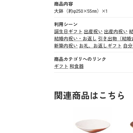
商品内容
大鉢（約φ250×55㎜）×1
利用シーン
誕生日ギフト
出産祝い
出産内祝い
結婚内祝い・お返し
引き出物（結婚
新築内祝い
お礼、お返しギフト
自分
商品カテゴリへのリンク
ギフト
和食器
関連商品はこちら