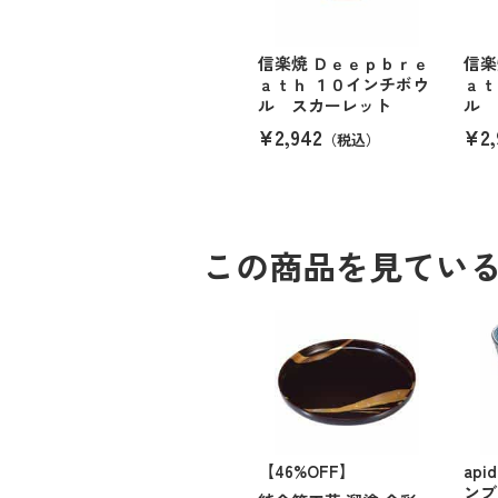
信楽焼 Ｄｅｅｐｂｒｅ
信楽
ａｔｈ １０インチボウ
ａｔ
ル スカーレット
ル 
¥2,942
¥2,
（税込）
この商品を見てい
【46%OFF】
ap
ンブ