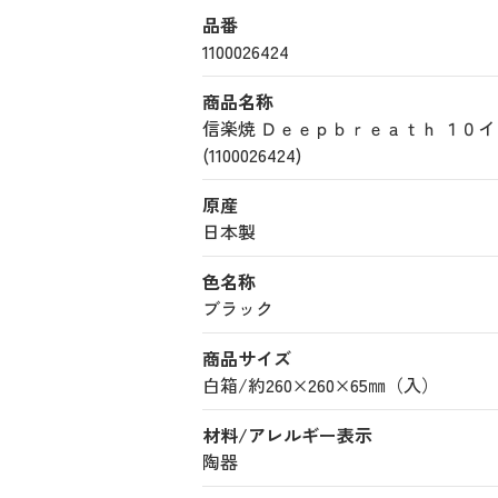
品番
1100026424
商品名称
信楽焼 Ｄｅｅｐｂｒｅａｔｈ １
(1100026424)
原産
日本製
色名称
ブラック
商品サイズ
白箱/約260×260×65㎜（入）
材料/アレルギー表示
陶器