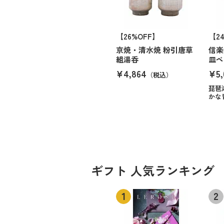
【26%OFF】
【2
京焼・清水焼 粉引唐草
信楽
組湯呑
皿ペ
¥4,864
¥5,
（税込）
琵琶
かな
ギフト 人気ランキング