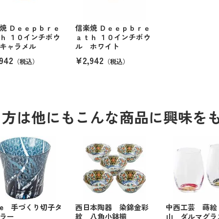
焼 Ｄｅｅｐｂｒｅ
信楽焼 Ｄｅｅｐｂｒｅ
ｈ １０インチボウ
ａｔｈ １０インチボウ
キャラメル
ル ホワイト
942
¥2,942
（税込）
（税込）
る方は他にもこんな商品に興味を
ide 手づくり切子タ
西日本陶器 染錦金彩
中西工芸 蒔絵
ラー
紋 八角小鉢揃
山 ダルマグラ