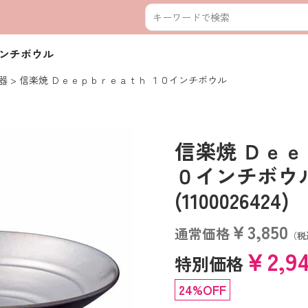
インチボウル
器
信楽焼 Ｄｅｅｐｂｒｅａｔｈ １０インチボウル
信楽焼 Ｄｅｅ
０インチボ
(1100026424)
￥3,850
通常価格
（税
￥2,9
特別価格
24%OFF