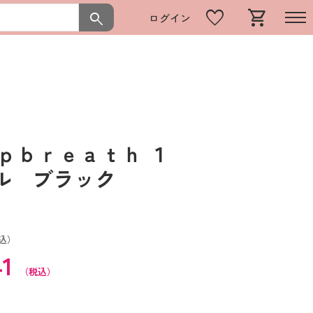
favorite
shopping_cart
search
ログイン
ｐｂｒｅａｔｈ １
ウル ブラック
込）
41
（税込）