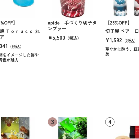
4%OFF】
apide 手づくり切子タ
【28%OFF】
ンブラー
焼 Ｔｏｒｕｃｏ 丸
切子屋 ペア一
¥5,500
ア
（税込）
¥1,592
（税込）
041
（税込）
華やかに酔う、紅
美
湖をイメージした鮮や
青色が魅力