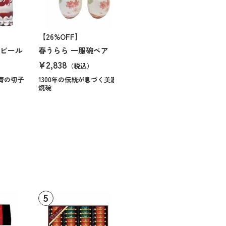
【26%OFF】
口ビール
春うらら 一服碗ペア
¥2,838
（税込）
青の切子
1300年の伝統が息づく美濃
焼碗