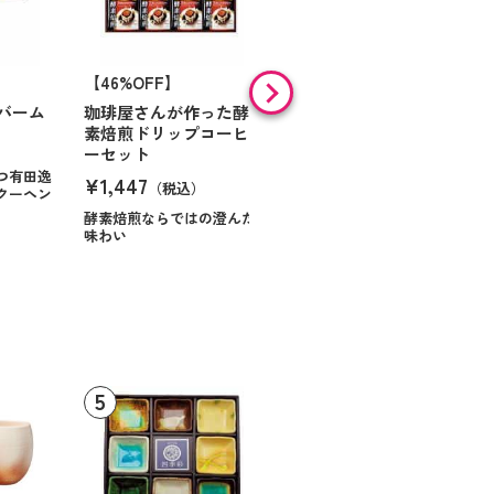
【46%OFF】
【9%OFF】
バーム
珈琲屋さんが作った酵
アラン・ド・パリ ショ
素焙煎ドリップコーヒ
コラオランジュ
ーセット
¥984
（税込）
つ有田逸
¥1,447
（税込）
クーヘン
ハンサムに仕立てたボック
スに甘いお菓子を
酵素焙煎ならではの澄んだ
味わい