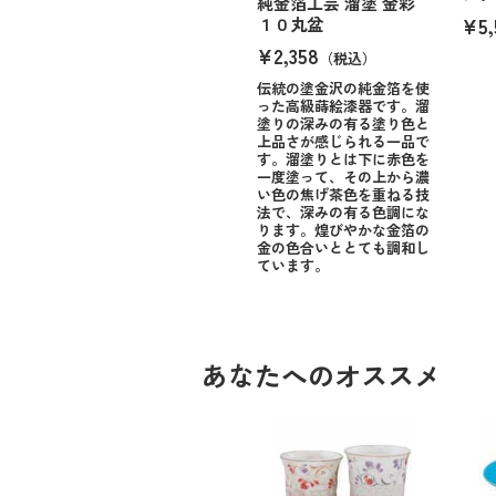
純金箔工芸 溜塗 金彩
¥5,
１０丸盆
¥2,358
（税込）
伝統の塗金沢の純金箔を使
った高級蒔絵漆器です。溜
塗りの深みの有る塗り色と
上品さが感じられる一品で
す。溜塗りとは下に赤色を
一度塗って、その上から濃
い色の焦げ茶色を重ねる技
法で、深みの有る色調にな
ります。煌びやかな金箔の
金の色合いととても調和し
ています。
あなたへのオススメ