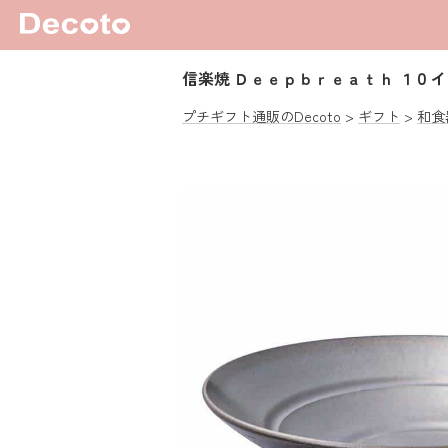
信楽焼 Ｄｅｅｐｂｒｅａｔｈ １０
プチギフト通販のDecoto
ギフト
和食