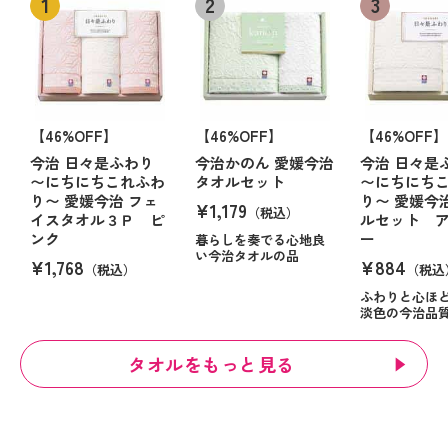
【46%OFF】
【46%OFF】
【46%OFF】
今治 日々是ふわり
今治かのん 愛媛今治
今治 日々是
〜にちにちこれふわ
タオルセット
〜にちにち
り〜 愛媛今治 フェ
り〜 愛媛今
¥1,179
（税込）
イスタオル３Ｐ ピ
ルセット 
ンク
ー
暮らしを奏でる心地良
い今治タオルの品
¥1,768
¥884
（税込）
（税込
ふわりと心ほ
淡色の今治品
タオルをもっと見る