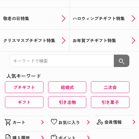
敬老の日特集
ハロウィンプチギフト特集
クリスマスプチギフト特集
お年賀プチギフト特集
search
人気キーワード
プチギフト
結婚式
二次会
ギフト
引き出物
引き菓子
manage_accounts
shopping_cart
favorite
会員情報
カート
お気に入り
description
savings
購入履歴
ポイント