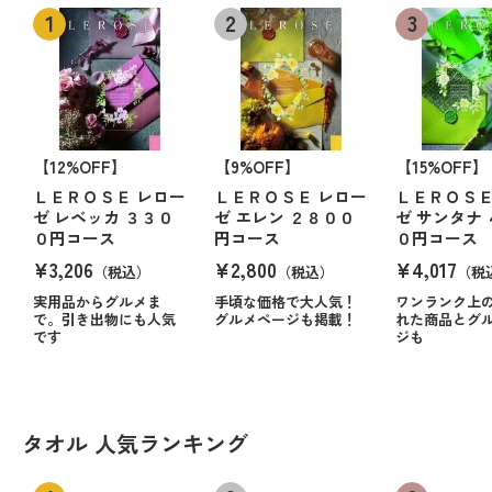
【12%OFF】
【9%OFF】
【15%OFF】
ＬＥＲＯＳＥ レロー
ＬＥＲＯＳＥ レロー
ＬＥＲＯＳＥ
ゼ レベッカ ３３０
ゼ エレン ２８００
ゼ サンタナ
０円コース
円コース
０円コース
¥3,206
¥2,800
¥4,017
（税込）
（税込）
（税
実用品からグルメま
手頃な価格で大人気！
ワンランク上
で。引き出物にも人気
グルメページも掲載！
れた商品とグ
です
ジも
タオル 人気ランキング