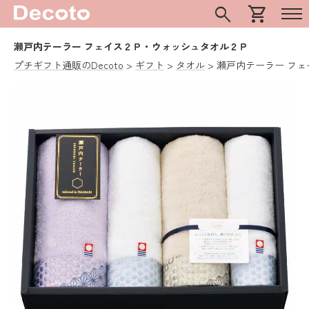
search
shopping_cart
瀬戸内テーラー フェイス２Ｐ・ウォッシュタオル２Ｐ
プチギフト通販のDecoto
ギフト
タオル
瀬戸内テーラー フ