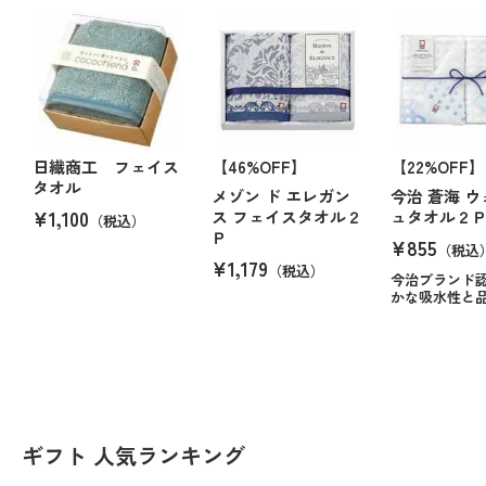
日繊商工 フェイス
【46%OFF】
【22%OFF】
タオル
メゾン ド エレガン
今治 蒼海 
¥1,100
ス フェイスタオル２
ュタオル２
（税込）
Ｐ
¥855
（税込
¥1,179
（税込）
今治ブランド
かな吸水性と
ギフト 人気ランキング