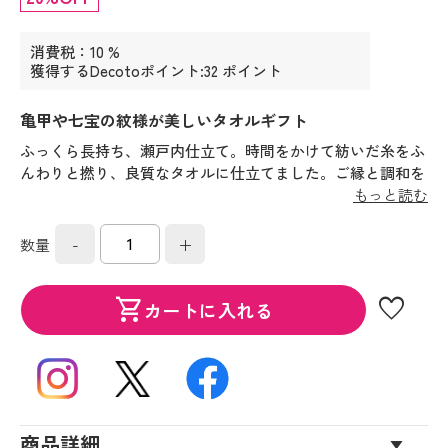
消費税：10 %
獲得するDecotoポイント:32 ポイント
亀甲や七宝の紋様が美しいタオルギフト
ふっくら長持ち、瀬戸内仕立て。時間をかけて紡いだ糸をふ
んわりと撚り、良質なタオルに仕立てました。ご縁と調和を
意味する「亀甲」「籠目」「七宝」を散りばめたデザインの
もっと読む
ギフトです。
-
+
数量
favorite
shopping_cart
カートに入れる
商品詳細