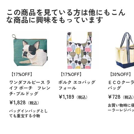
この商品を見ている方は他にもこん
な商品に興味をもっています
【17%OFF】
【17%OFF】
【30%OFF】
ワンダフルピース ラ
ポルク エコバッグ
ＥＣＯクー
イフ ポーチ フレン
フォール
バッグ
チ･ブルドッグ
¥1,189
¥728
（税込）
（税込
¥1,828
（税込）
お買い物時に
ーラーレジバ
バッグインバッグとし
ても重宝する小物