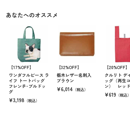
あなたへのオススメ
【17%OFF】
【32%OFF】
【20%OFF】
ワンダフルピース ラ
栃木レザー名刺入
クルリト デ
イフ トートバッグ
ブラウン
ッグ（再生
フレンチ･ブルドッ
ン） レッ
¥6,014
（税込）
グ
¥619
（税込
¥3,198
（税込）