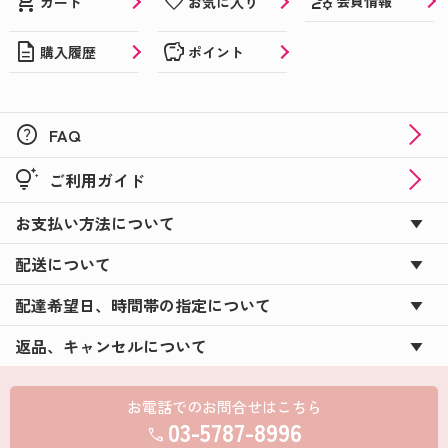
manage_accounts
shopping_cart
favorite
会員情報
カート
お気に入り
description
savings
購入履歴
ポイント
help
FAQ
tips_and_updates
ご利用ガイド
お支払い方法について
配送について
配達希望日、時間帯の指定について
返品、キャンセルについて
お電話でのお問合せはこちら
03-5787-8996
call