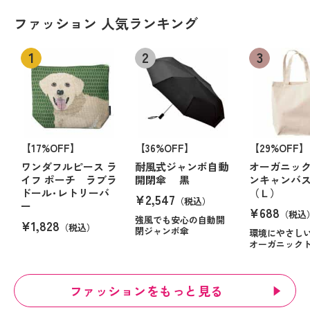
ファッション 人気ランキング
【17%OFF】
【36%OFF】
【29%OFF】
ワンダフルピース ラ
耐風式ジャンボ自動
オーガニッ
イフ ポーチ ラブラ
開閉傘 黒
ンキャンバ
ドール･レトリーバ
（Ｌ）
¥2,547
（税込）
ー
¥688
（税込
強風でも安心の自動開
¥1,828
（税込）
閉ジャンボ傘
環境にやさし
オーガニック
ファッションをもっと見る