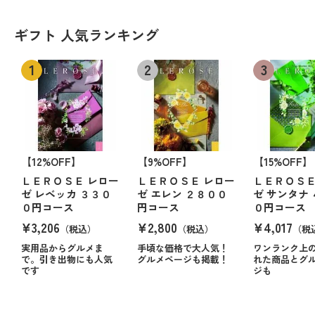
ギフト 人気ランキング
【12%OFF】
【9%OFF】
【15%OFF】
ＬＥＲＯＳＥ レロー
ＬＥＲＯＳＥ レロー
ＬＥＲＯＳＥ
ゼ レベッカ ３３０
ゼ エレン ２８００
ゼ サンタナ
０円コース
円コース
０円コース
¥3,206
¥2,800
¥4,017
（税込）
（税込）
（税
実用品からグルメま
手頃な価格で大人気！
ワンランク上
で。引き出物にも人気
グルメページも掲載！
れた商品とグ
です
ジも