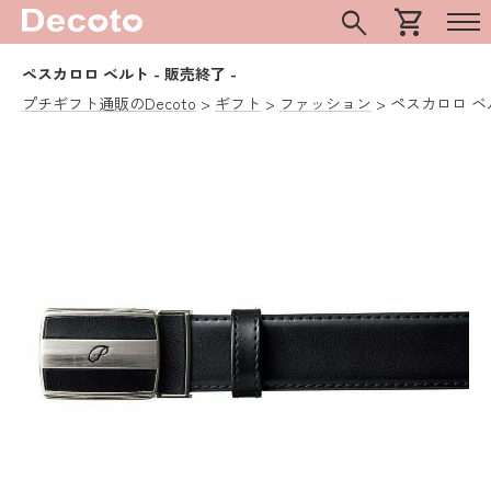
search
shopping_cart
ペスカロロ ベルト
- 販売終了 -
プチギフト通販のDecoto
ギフト
ファッション
ペスカロロ ベ